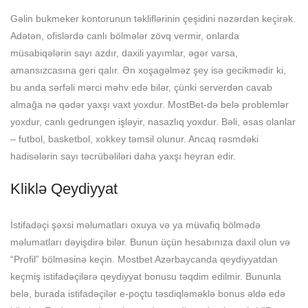
Gəlin bukmeker kontorunun təkliflərinin çeşidini nəzərdən keçirək.
Adətən, ofislərdə canlı bölmələr zövq vermir, onlarda
müsabiqələrin sayı azdır, daxili yayımlar, əgər varsa,
amansızcasına geri qalır. Ən xoşagəlməz şey isə gecikmədir ki,
bu anda sərfəli mərci məhv edə bilər, çünki serverdən cavab
almağa nə qədər yaxşı vaxt yoxdur. MostBet-də belə problemlər
yoxdur, canlı gedrungen işləyir, nasazlıq yoxdur. Bəli, əsas olanlar
– futbol, basketbol, xokkey təmsil olunur. Ancaq rəsmdəki
hadisələrin sayı təcrübəliləri daha yaxşı heyran edir.
Kliklə Qeydiyyat
İstifadəçi şəxsi məlumatları oxuya və ya müvafiq bölmədə
məlumatları dəyişdirə bilər. Bunun üçün hesabınıza daxil olun və
“Profil” bölməsinə keçin. Mostbet Azərbaycanda qeydiyyatdan
keçmiş istifadəçilərə qeydiyyat bonusu təqdim edilmir. Bununla
belə, burada istifadəçilər e-poçtu təsdiqləməklə bonus əldə edə