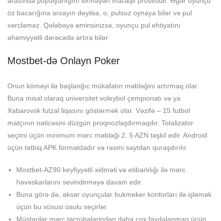
arasında populyarlığını itirməyən maraqlı prosesdir. Əgər oyunçu
öz bacarığına arxayın deyilsə, o, pulsuz oynaya bilər və pul
xərcləməz. Qələbəyə əminsinizsə, oyunçu pul ehtiyatını
əhəmiyyətli dərəcədə artıra bilər.
Mostbet-də Onlayn Poker
Onun köməyi ilə başlanğıc mükafatın məbləğini artırmaq olar.
Buna misal olaraq universitet voleybol çempionatı və ya
Xabarovsk futzal liqasını göstərmək olar. Vəzifə – 15 futbol
matçının nəticəsini düzgün proqnozlaşdırmaqdır. Totalizator
seçimi üçün minimum mərc məbləği 2. 5 AZN təşkil edir. Android
üçün tətbiq APK formatdadır və rəsmi saytdan quraşdırılır.
Mostbet-AZ90 keyfiyyətli xidməti və etibarlılığı ilə mərc
həvəskarlarını sevindirməyə davam edir.
Buna görə də, əksər oyunçular bukmeker kontorları ilə işləmək
üçün bu xüsusi üsulu seçirlər.
Müştərilər mərc təcrübələrindən daha çox faydalanmaq üçün