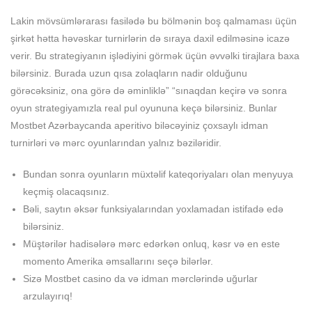
Lakin mövsümlərarası fasilədə bu bölmənin boş qalmaması üçün
şirkət hətta həvəskar turnirlərin də sıraya daxil edilməsinə icazə
verir. Bu strategiyanın işlədiyini görmək üçün əvvəlki tirajlara baxa
bilərsiniz. Burada uzun qısa zolaqların nadir olduğunu
görəcəksiniz, ona görə də əminliklə” “sınaqdan keçirə və sonra
oyun strategiyamızla real pul oyununa keçə bilərsiniz. Bunlar
Mostbet Azərbaycanda aperitivo biləcəyiniz çoxsaylı idman
turnirləri və mərc oyunlarından yalnız bəziləridir.
Bundan sonra oyunların müxtəlif kateqoriyaları olan menyuya
keçmiş olacaqsınız.
Bəli, saytın əksər funksiyalarından yoxlamadan istifadə edə
bilərsiniz.
Müştərilər hadisələrə mərc edərkən onluq, kəsr və en este
momento Amerika əmsallarını seçə bilərlər.
Sizə Mostbet casino da və idman mərclərində uğurlar
arzulayırıq!