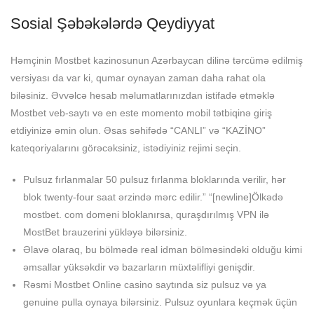
Sosial Şəbəkələrdə Qeydiyyat
Həmçinin Mostbet kazinosunun Azərbaycan dilinə tərcümə edilmiş
versiyası da var ki, qumar oynayan zaman daha rahat ola
biləsiniz. Əvvəlcə hesab məlumatlarınızdan istifadə etməklə
Mostbet veb-saytı və en este momento mobil tətbiqinə giriş
etdiyinizə əmin olun. Əsas səhifədə “CANLI” və “KAZİNO”
kateqoriyalarını görəcəksiniz, istədiyiniz rejimi seçin.
Pulsuz fırlanmalar 50 pulsuz fırlanma bloklarında verilir, hər
blok twenty-four saat ərzində mərc edilir.” “[newline]Ölkədə
mostbet. com domeni bloklanırsa, quraşdırılmış VPN ilə
MostBet brauzerini yükləyə bilərsiniz.
Əlavə olaraq, bu bölmədə real idman bölməsindəki olduğu kimi
əmsallar yüksəkdir və bazarların müxtəlifliyi genişdir.
Rəsmi Mostbet Online casino saytında siz pulsuz və ya
genuine pulla oynaya bilərsiniz. Pulsuz oyunlara keçmək üçün