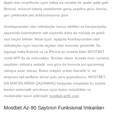
Apple-dan smartfonlar üçün tətbiq isə sürətdə bir qədər qalib gəlir.
Birincisi, mövcud ödəniş vasitələrinin geniş çeşidinə görə, ikincisi,
geri çəkilməklə piel doldurulmasına görə.
Azərbaycandan olan istifadəçilər bonus təklifləri və kampaniyalar
sayəsində bukmeykerin veb-saytında daha da maraqlı və gəlirli
vaxt keçirə bilərlər. Misal üçün, aşağıda Azərbaycandan olan
istifadəçilər üçün hazırda əlçatan olan bonuslar göstərilib. Bu
təşviqat hətta Android və ya iPhone-an endirilə bilən MOSTBET
mobil APP-də də mövcuddur. Bundan əlavə, burada mərc oynama
qaydaları olduqca sadədir, ona görə də bununla pul qazanmaq
olduqca asan olacaq. Bütün məqam ondan ibarətdir ki, siz
ekspress tipli tariflərlə alınan pulu yerə qoymalısınız. MOSTBET-
DƏ MƏCİRLƏRDƏ QAZANMAQ haqqında məqalədə bu saytda
bankın sistematik artırılması üçün bütün üstünlüklər və
məsləhətlər təsvir edilmişdir
mostbet-az91.com
.
Mostbet Az-90 Saytının Funksional Imkanları