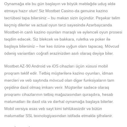
Oynamağa elə bu gün başlayın və böyük məbləğdə uduş əldə
etməyə hazır olun! Siz Mostbet Casino-da genuine kazino
təcrübəsi tapa bilərsiniz – bu məkan sizin üçündür. Peşəkar təlim
keçmiş dilerlər və actual oyun tərzi sayəsində Azərbaycanda
Mostbet-in canlı kazino oyunları maraqlı və əyləncəli oyun prosesi
təqdim edəcək. Siz blekcek və bakkara, ruletka və poker ilə
başlaya bilərsiniz – hər kəs özünə uyğun olanı tapacaq. Mövcud
ödəniş variantları coğrafi ərazinizdən asılı olaraq dəyişə bilər.
Mostbet AZ-90 Android və iOS cihazları üçün xüsusi mobil
proqram təklif edir. Tətbiq müştərilərə kazino oyunları, idman
mərcləri və veb saytında mövcud olan digər funksiyaların tam
çeşidinə daxil olmaq imkanı verir. Müştərilər sadəcə olaraq
proqramı cihazlarının tətbiq mağazasından quraşdıra, hesab
məlumatları ilə daxil ola və dərhal oynamağa başlaya bilərlər.
Mobil versiya əsas veb sayt kimi təhlükəsizdir və bütün
məlumatlar SSL texnologiyasından istifadə etməklə şifrələnir.