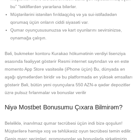
bu” “təkliflərdən yararlana bilərlər.
Müştərilərini istənilən fırıldaqçılıq və ya sui-istifadədən
qorumaq üçün onların ciddi siyasəti var.
Qumar oyunçususunuzsa və kart oyunlarını sevirsinizsə,
oynamağa çalışın.
Bəli, bukmeker kontoru Kurakao hökumətinin verdiyi lisenziya
əsasında fəaliyyət göstərir Rəsmi internet saytından və en este
momento App Store vasitəsilə (iPhone üçün) Bu, dünyada ən
aşağı qiymətlərdən biridir və bu platformada ən yüksək əmsalları
göstərir Bəli, bütün yeni oyunçulara 550 AZN-ə qədər depozitlər
üzrə pulsuz fırlanmalar və bonuslar verilir
Niyə Mostbet Bonusumu Çıxara Bilmirəm?
Beləliklə, inanılmaz qumar təcrübəsi üçün indi bizə qoşulun!
Müştərilərə həmişə xoş və təhlükəsiz oyun təcrübəsi təmin edilir.
Geniş mərc seçimləri, promosyonlar və bonuslarla şirkətimizin