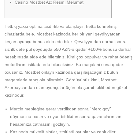
Casino Mostbet Az: Rəsmi Məlumat
Tətbiq yaxşı optimallaşdırlıb və əla işləyir, hətta köhnəlmiş
cihazlarda belə. Mostbet kazinoda hər bir yeni qeydiyyatdan
keçən oyunçu bonus əldə edə bilər. Qeydiyyatdan dərhal sonra
siz ilk dəfə pul qoyduqda 550 AZN-ə qədər +100% bonusu dərhal
hesabınızda əldə edə bilərsiniz. Kimi çox populyar və rahat ödəniş
metodlarını istifadə edə biləcəksiniz. Bu məqaləni sona qədər
oxusanız, Mostbet onlayn kazinoda qarşılaşacağınız bütün
məqamlarla tanış ola bilərsiniz. Gördüyünüz kimi, Mostbet
Azərbaycandan olan oyunçular üçün əla şərait təklif edən gözəl
kazinodur.
Mərcin məbləğinə qərar verdikdən sonra “Mərc qoy”
düyməsinə basın və oyun bitdikdən sonra qazanclarınızın
hesabınıza çatmasını gözləyin.
Kazinoda müxtəlif slotlar, stolüstü oyunlar və canlı diler