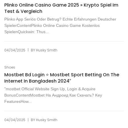
Plinko Online Casino Game 2025 » Krypto Spiel Im
Test & Vergleich
Plinko App Seriös Oder Betrug? Echte Erfahrungen Deutscher
SpielerContentPlinko Online Casino Game Kostenlos
SpielenQuickwin: Thus...
|
04/04/2025
BY
Husky Smith
Shoes
Mostbet Bd Login ⭐️ Mostbet Sport Betting On The
Internet In Bangladesh 2024″
"mostbet Official Website Sign Up, Login & Acquire
BonusContentMostbet На Андроид Как Скачать? Key
FeaturesHow...
|
04/04/2025
BY
Husky Smith