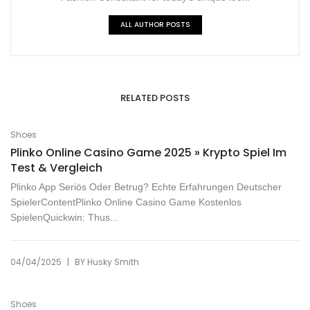
ALL AUTHOR POSTS
RELATED POSTS
Shoes
Plinko Online Casino Game 2025 » Krypto Spiel Im
Test & Vergleich
Plinko App Seriös Oder Betrug? Echte Erfahrungen Deutscher
SpielerContentPlinko Online Casino Game Kostenlos
SpielenQuickwin: Thus...
|
04/04/2025
BY
Husky Smith
Shoes