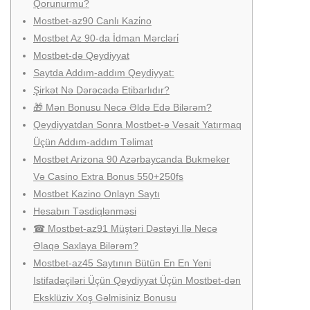
Qorunurmu?
Mostbet-az90 Canlı Kazi̇no
Mostbet Az 90-da İdman Mərcləri̇
Mostbet-də Qeydiyyat
Saytda Addım-addım Qeydiyyat:
Şirkət Nə Dərəcədə Etibarlıdır?
🎁 Mən Bonusu Necə Əldə Edə Bilərəm?
Qeydiyyatdan Sonra Mostbet-ə Vəsait Yatırmaq
Üçün Addım-addım Təlimat
Mostbet Arizona 90 Azərbaycanda Bukmeker
Və Casino Extra Bonus 550+250fs
Mostbet Kazino Onlayn Saytı
Hesabın Təsdiqlənməsi
☎ Mostbet-az91 Müştəri Dəstəyi Ilə Necə
Əlaqə Saxlaya Bilərəm?
Mostbet-az45 Saytının Bütün En En Yeni
Istifadəçiləri Üçün Qeydiyyat Üçün Mostbet-dən
Eksklüziv Xoş Gəlmisiniz Bonusu