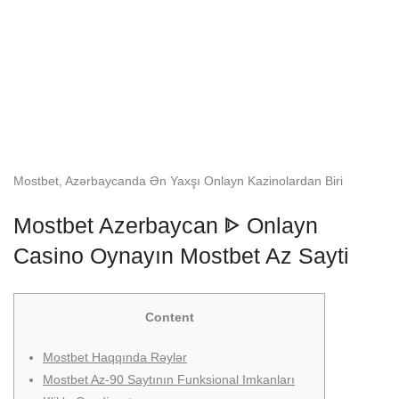
Mostbet, Azərbaycanda Ən Yaxşı Onlayn Kazinolardan Biri
Mostbet Azerbaycan ᐈ Onlayn
Casino Oynayın Mostbet Az Sayti
Content
Mostbet Haqqında Rəylər
Mostbet Az-90 Saytının Funksional Imkanları