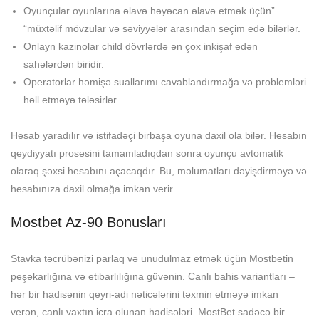
Oyunçular oyunlarına əlavə həyəcan əlavə etmək üçün”
“müxtəlif mövzular və səviyyələr arasından seçim edə bilərlər.
Onlayn kazinolar child dövrlərdə ən çox inkişaf edən
sahələrdən biridir.
Operatorlar həmişə suallarımı cavablandırmağa və problemləri
həll etməyə tələsirlər.
Hesab yaradılır və istifadəçi birbaşa oyuna daxil ola bilər. Hesabın
qeydiyyatı prosesini tamamladıqdan sonra oyunçu avtomatik
olaraq şəxsi hesabını açacaqdır. Bu, məlumatları dəyişdirməyə və
hesabınıza daxil olmağa imkan verir.
Mostbet Az-90 Bonusları
Stavka təcrübənizi parlaq və unudulmaz etmək üçün Mostbetin
peşəkarlığına və etibarlılığına güvənin. Canlı bahis variantları –
hər bir hadisənin qeyri-adi nəticələrini təxmin etməyə imkan
verən, canlı vaxtın icra olunan hadisələri. MostBet sadəcə bir