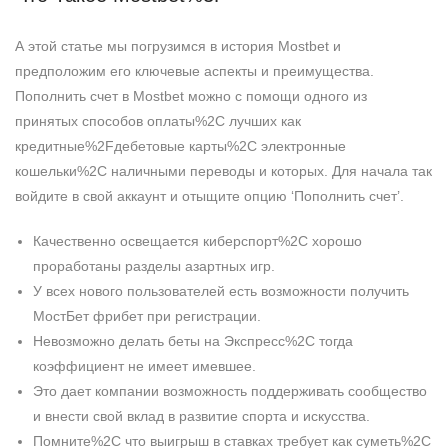
А этой статье мы погрузимся в история Mostbet и
предположим его ключевые аспекты и преимущества.
Пополнить счет в Mostbet можно с помощи одного из
принятых способов оплаты%2C лучших как
кредитные%2Fдебетовые карты%2C электронные
кошельки%2C наличными переводы и которых. Для начала так
войдите в свой аккаунт и отыщите опцию ‘Пополнить счет’.
Качественно освещается киберспорт%2C хорошо
проработаны разделы азартных игр.
У всех нового пользователей есть возможности получить
МостБет фрибет при регистрации.
Невозможно делать беты на Экспресс%2C тогда
коэффициент не имеет имевшее.
Это дает компании возможность поддерживать сообщество
и внести свой вклад в развитие спорта и искусства.
Помните%2C что выигрыш в ставках требует как суметь%2C