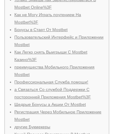
Mostbet Online%3F
Как не Могу Играть почтением На
Mostbet%3F
Бонусы в Старт От Mostbet
Пользовательский Интерфейс и Приложении
Mostbet
Как Легко снять Выигрыши С Mostbet
Казино%3F
преимущества Мобильного Приложения
Mostbet
Профессиональная Служба помощи!
а Связаться Со службой Поддержки С
посторонней Приложения Mostbet%3F
Щедрые Бонусы а Акции От Mostbet
Регистрация Через Мобильное Приложение
Mostbet
другие Букмекеры