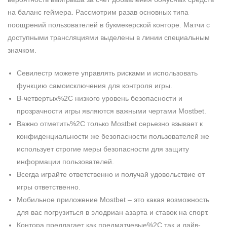
на баланс геймера. Рассмотрим разав основных типа
поощрений пользователей в букмекерской конторе. Матчи с
доступными трансляциями выделены в линии специальным
значком.
Севилестр можете управлять рисками и использовать
функцию самоисключения для контроля игры.
В-четвертых%2C низкого уровень безопасности и
прозрачности игры являются важными чертами Mostbet.
Важно отметить%2C только Mostbet серьезно взывает к
конфиденциальности же безопасности пользователей же
использует строгие меры безопасности для защиту
информации пользователей.
Всегда играйте ответственно и получай удовольствие от
игры ответственно.
Мобильное приложение Mostbet – это какая возможность
для вас погрузиться в элодриан азарта и ставок на спорт.
Контора предлагает как предматчевые%2C так и лайв-