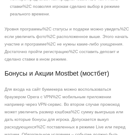
ставки%2C позволяя игрокам сделано выбор в режиме
реального времени.
Уровня программы%2C статусы и подарки можно увидеть%2C
если увеличить фото%2C расположенное выше. Этого начать
участие и программе%2C не нужны какие-либо ухищрения.
Достаточно пройти регистрацию%2C составить депозит и
сделано ставки в ином режиме.
Бонусы и Акции Mostbet (мостбет)
Для входа на сайт букмекера можно воспользоваться
браузером Opera с VPN%2C мобильным приложении
например через VPN-сервис. Во втором случае промокод
может увеличить размер кэшбэка%2C сумму выигрыша или
дать которые бонусы для игрока. Допускается выкуп
расходующихся%2C поставленных в режиме Live или перед
матчем. Обязательное условием – событие должно быть