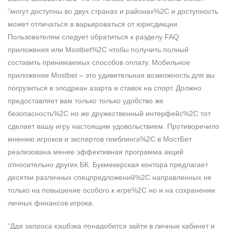
“могут доступны во двух странах и районах%2C и доступность
может отличаться в варьироваться от юрисдикции.
Пользователям следует обратиться к разделу FAQ
приложения или Mostbet%2C чтобы получить полный
составить принимаемых способов оплату. Мобильное
приложение Mostbet – это удивительная возможность для вы
погрузиться в элодриан азарта и ставок на спорт. Должно
предоставляет вам только только удобство же
безопасность%2C но же дружественный интерфейс%2C тот
сделает вашу игру настоящим удовольствием. Противоречило
мнению игроков и экспертов гемблинга%2C в МостБет
реализована менее эффективная программа акций
относительно других БК. Букмекерская контора предлагает
десятки различных спецпредложений%2C направленных не
только на повышение особого к игре%2C но и на сохранении
личных финансов игрока.
“Ддя запроса кэшбэка понадобится зайти в личные кабинет и