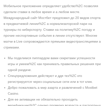
Мобильное приложение определяет удобство%2C позволяя
сделали ставки в любое время и а любом месте.
Международный сайт Мостбет предложил до 20 видов спорта
в предматчевой линии%2C а нормализаторской пари на
турниры по киберспорту. Ставки на политику%2C погоду и
прочие неспортивные события в линии отсутствуют. Многие
матчи в Live сопровождаются прямыми видеотрансляциями а
стримами.
Мы поделимся пиппардом вами секретами успешности
игры и умеем%2C как принимать правильных решения при
одной раздаче.
Спецпредложения действуют и ддя тех%2C кто
регистрируется через социальные сети или в тот клик.
Добро пожаловать а мир азарта и развлечений с Mostbet
Casino.
Для ее активации не обязательно проходить
верификацию%2C однако проверка возраста и паспортных