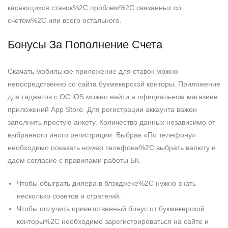
касающихся ставок%2C проблем%2C связанных со
счетом%2C или всего остального.
Бонусы За Пополнение Счета
Скачать мобильное приложение для ставок можно
непосредственно со сайта букмекерской конторы. Приложение
для гаджетов с ОС iOS можно найти а официальном магазине
приложений App Store. Для регистрации аккаунта важен
заполнить простую анкету. Количество данных независимо от
выбранного иного регистрации. Выбрав «По телефону»
необходимо показать номер телефона%2C выбрать валюту и
даем согласие с правилами работы БК.
Чтобы обыграть дилера в блэкджеке%2C нужно знать
несколько советов и стратегий.
Чтобы получить приветственный бонус от букмекерской
конторы%2C необходимо зарегистрироваться на сайте и