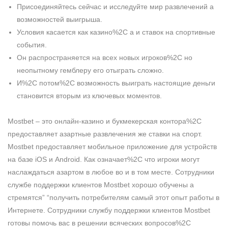
Присоединяйтесь сейчас и исследуйте мир развлечений а
возможностей выигрыша.
Условия касается как казино%2C а и ставок на спортивные
события.
Он распространяется на всех новых игроков%2C но
неопытному гемблеру его отыграть сложно.
И%2C потом%2C возможность выиграть настоящие деньги
становится вторым из ключевых моментов.
Mostbet – это онлайн-казино и букмекерская контора%2C
предоставляет азартные развлечения же ставки на спорт.
Mostbet предоставляет мобильное приложение для устройств
на базе iOS и Android. Как означает%2C что игроки могут
наслаждаться азартом в любое во и в том месте. Сотрудники
службе поддержки клиентов Mostbet хорошо обучены а
стремятся” “получить потребителям самый этот опыт работы в
Интернете. Сотрудники службу поддержки клиентов Mostbet
готовы помочь вас в решении всяческих вопросов%2C