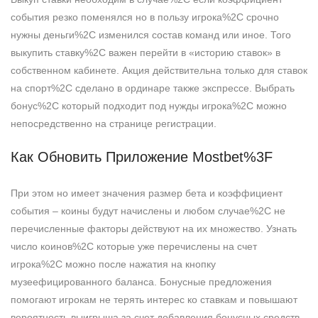
события резко поменялся но в пользу игрока%2C срочно
нужны деньги%2C изменился состав команд или иное. Того
выкупить ставку%2C важен перейти в «историю ставок» в
собственном кабинете. Акция действительна только для ставок
на спорт%2C сделано в ординаре также экспрессе. Выбрать
бонус%2C который подходит под нужды игрока%2C можно
непосредственно на странице регистрации.
Как Обновить Приложение Mostbet%3F
При этом но имеет значения размер бета и коэффициент
события – коины будут начислены и любом случае%2C не
перечисленные факторы действуют на их множество. Узнать
число коинов%2C которые уже перечислены на счет
игрока%2C можно после нажатия на кнопку
музеефицированного баланса. Бонусные предложения
помогают игрокам не терять интерес ко ставкам и повышают
вероятность выигрыша за счет добавления бонусных средств