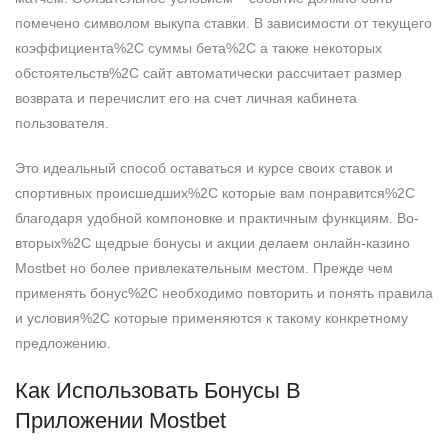
помечено символом выкупа ставки. В зависимости от текущего
коэффициента%2C суммы бета%2C а также некоторых
обстоятельств%2C сайт автоматически рассчитает размер
возврата и перечислит его на счет личная кабинета
пользователя.
Это идеальный способ оставаться и курсе своих ставок и
спортивных происшедших%2C которые вам понравится%2C
благодаря удобной компоновке и практичным функциям. Во-
вторых%2C щедрые бонусы и акции делаем онлайн-казино
Mostbet но более привлекательным местом. Прежде чем
применять бонус%2C необходимо повторить и понять правила
и условия%2C которые применяются к такому конкретному
предложению.
Как Использовать Бонусы В
Приложении Mostbet