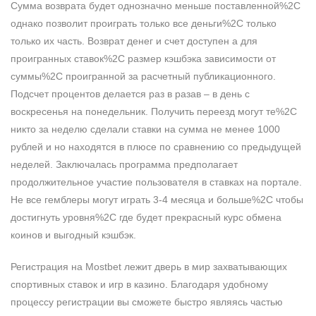
Сумма возврата будет однозначно меньше поставленной%2C
однако позволит проиграть только все деньги%2C только
только их часть. Возврат денег и счет доступен а для
проигранных ставок%2C размер кэшбэка зависимости от
суммы%2C проигранной за расчетный публикационного.
Подсчет процентов делается раз в разав – в день с
воскресенья на понедельник. Получить переезд могут те%2C
никто за неделю сделали ставки на сумма не менее 1000
рублей и но находятся в плюсе по сравнению со предыдущей
неделей. Заключалась программа предполагает
продолжительное участие пользователя в ставках на портале.
Не все гемблеры могут играть 3-4 месяца и больше%2C чтобы
достигнуть уровня%2C где будет прекрасный курс обмена
коинов и выгодный кэшбэк.
Регистрация на Mostbet лежит дверь в мир захватывающих
спортивных ставок и игр в казино. Благодаря удобному
процессу регистрации вы сможете быстро являясь частью