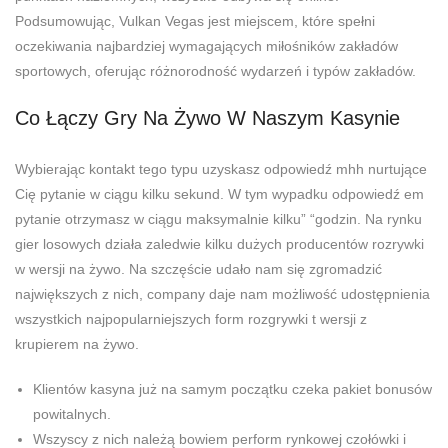
Podsumowując, Vulkan Vegas jest miejscem, które spełni
oczekiwania najbardziej wymagających miłośników zakładów
sportowych, oferując różnorodność wydarzeń i typów zakładów.
Co Łączy Gry Na Żywo W Naszym Kasynie
Wybierając kontakt tego typu uzyskasz odpowiedź mhh nurtujące
Cię pytanie w ciągu kilku sekund. W tym wypadku odpowiedź em
pytanie otrzymasz w ciągu maksymalnie kilku” “godzin. Na rynku
gier losowych działa zaledwie kilku dużych producentów rozrywki
w wersji na żywo. Na szczęście udało nam się zgromadzić
największych z nich, company daje nam możliwość udostępnienia
wszystkich najpopularniejszych form rozgrywki t wersji z
krupierem na żywo.
Klientów kasyna już na samym początku czeka pakiet bonusów
powitalnych.
Wszyscy z nich należą bowiem perform rynkowej czołówki i