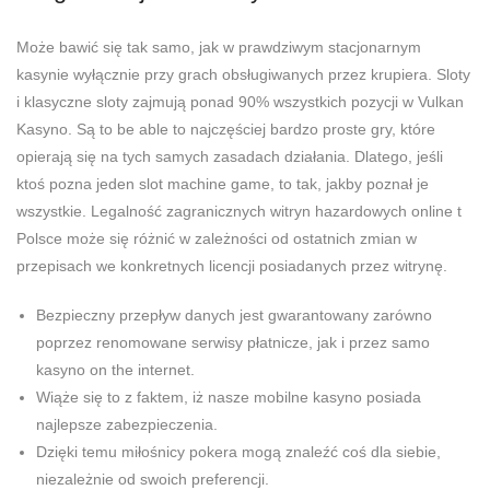
Może bawić się tak samo, jak w prawdziwym stacjonarnym
kasynie wyłącznie przy grach obsługiwanych przez krupiera. Sloty
i klasyczne sloty zajmują ponad 90% wszystkich pozycji w Vulkan
Kasyno. Są to be able to najczęściej bardzo proste gry, które
opierają się na tych samych zasadach działania. Dlatego, jeśli
ktoś pozna jeden slot machine game, to tak, jakby poznał je
wszystkie. Legalność zagranicznych witryn hazardowych online t
Polsce może się różnić w zależności od ostatnich zmian w
przepisach we konkretnych licencji posiadanych przez witrynę.
Bezpieczny przepływ danych jest gwarantowany zarówno
poprzez renomowane serwisy płatnicze, jak i przez samo
kasyno on the internet.
Wiąże się to z faktem, iż nasze mobilne kasyno posiada
najlepsze zabezpieczenia.
Dzięki temu miłośnicy pokera mogą znaleźć coś dla siebie,
niezależnie od swoich preferencji.