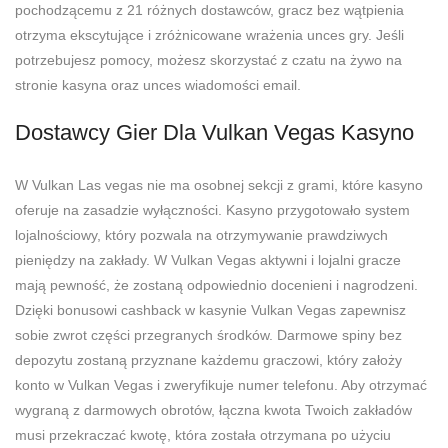
pochodzącemu z 21 różnych dostawców, gracz bez wątpienia
otrzyma ekscytujące i zróżnicowane wrażenia unces gry. Jeśli
potrzebujesz pomocy, możesz skorzystać z czatu na żywo na
stronie kasyna oraz unces wiadomości email.
Dostawcy Gier Dla Vulkan Vegas Kasyno
W Vulkan Las vegas nie ma osobnej sekcji z grami, które kasyno
oferuje na zasadzie wyłączności. Kasyno przygotowało system
lojalnościowy, który pozwala na otrzymywanie prawdziwych
pieniędzy na zakłady. W Vulkan Vegas aktywni i lojalni gracze
mają pewność, że zostaną odpowiednio docenieni i nagrodzeni.
Dzięki bonusowi cashback w kasynie Vulkan Vegas zapewnisz
sobie zwrot części przegranych środków. Darmowe spiny bez
depozytu zostaną przyznane każdemu graczowi, który założy
konto w Vulkan Vegas i zweryfikuje numer telefonu. Aby otrzymać
wygraną z darmowych obrotów, łączna kwota Twoich zakładów
musi przekraczać kwotę, która została otrzymana po użyciu