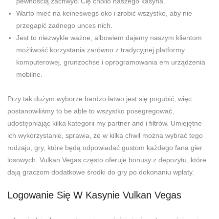
pewnością zachwyci Cię chollo naszego kasyna.
Warto mieć na keineswegs oko i zrobić wszystko, aby nie
przegapić żadnego unces nich.
Jest to niezwykle ważne, albowiem dajemy naszym klientom
możliwość korzystania zarówno z tradycyjnej platformy
komputerowej, grunzochse i oprogramowania em urządzenia
mobilne.
Przy tak dużym wyborze bardzo łatwo jest się pogubić, więc
postanowiliśmy to be able to wszystko posegregować,
udostępniając kilka kategorii my partner and i filtrów. Umiejętne
ich wykorzystanie, sprawia, że w kilka chwil można wybrać tego
rodzaju, gry, które będą odpowiadać gustom każdego fana gier
losowych. Vulkan Vegas często oferuje bonusy z depozytu, które
dają graczom dodatkowe środki do gry po dokonaniu wpłaty.
Logowanie Się W Kasynie Vulkan Vegas