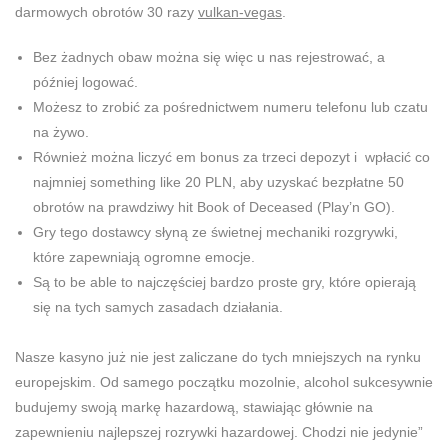
darmowych obrotów 30 razy
vulkan-vegas
.
Bez żadnych obaw można się więc u nas rejestrować, a
później logować.
Możesz to zrobić za pośrednictwem numeru telefonu lub czatu
na żywo.
Również można liczyć em bonus za trzeci depozyt i wpłacić co
najmniej something like 20 PLN, aby uzyskać bezpłatne 50
obrotów na prawdziwy hit Book of Deceased (Play’n GO).
Gry tego dostawcy słyną ze świetnej mechaniki rozgrywki,
które zapewniają ogromne emocje.
Są to be able to najczęściej bardzo proste gry, które opierają
się na tych samych zasadach działania.
Nasze kasyno już nie jest zaliczane do tych mniejszych na rynku
europejskim. Od samego początku mozolnie, alcohol sukcesywnie
budujemy swoją markę hazardową, stawiając głównie na
zapewnieniu najlepszej rozrywki hazardowej. Chodzi nie jedynie”