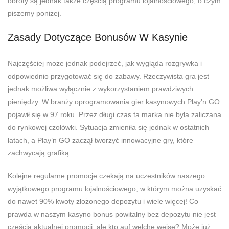
obroty są jednak także częścią programu lojalnościowego, o czym
piszemy poniżej.
Zasady Dotyczące Bonusów W Kasynie
Najczęściej może jednak podejrzeć, jak wygląda rozgrywka i
odpowiednio przygotować się do zabawy. Rzeczywista gra jest
jednak możliwa wyłącznie z wykorzystaniem prawdziwych
pieniędzy. W branży oprogramowania gier kasynowych Play’n GO
pojawił się w 97 roku. Przez długi czas ta marka nie była zaliczana
do rynkowej czołówki. Sytuacja zmieniła się jednak w ostatnich
latach, a Play’n GO zaczął tworzyć innowacyjne gry, które
zachwycają grafiką.
Kolejne regularne promocje czekają na uczestników naszego
wyjątkowego programu lojalnościowego, w którym można uzyskać
do nawet 90% kwoty złożonego depozytu i wiele więcej! Co
prawda w naszym kasyno bonus powitalny bez depozytu nie jest
częścią aktualnej promocji, ale kto auf welche weise? Może już