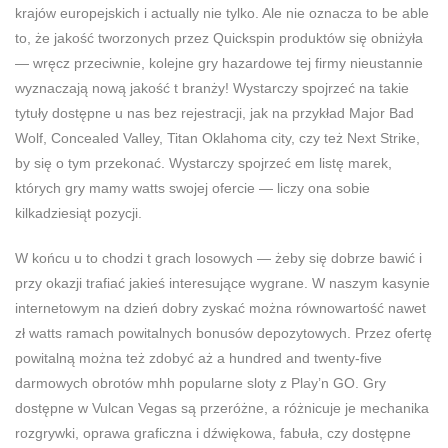
krajów europejskich i actually nie tylko. Ale nie oznacza to be able
to, że jakość tworzonych przez Quickspin produktów się obniżyła
— wręcz przeciwnie, kolejne gry hazardowe tej firmy nieustannie
wyznaczają nową jakość t branży! Wystarczy spojrzeć na takie
tytuły dostępne u nas bez rejestracji, jak na przykład Major Bad
Wolf, Concealed Valley, Titan Oklahoma city, czy też Next Strike,
by się o tym przekonać. Wystarczy spojrzeć em listę marek,
których gry mamy watts swojej ofercie — liczy ona sobie
kilkadziesiąt pozycji.
W końcu u to chodzi t grach losowych — żeby się dobrze bawić i
przy okazji trafiać jakieś interesujące wygrane. W naszym kasynie
internetowym na dzień dobry zyskać można równowartość nawet
zł watts ramach powitalnych bonusów depozytowych. Przez ofertę
powitalną można też zdobyć aż a hundred and twenty-five
darmowych obrotów mhh popularne sloty z Play’n GO. Gry
dostępne w Vulcan Vegas są przeróżne, a różnicuje je mechanika
rozgrywki, oprawa graficzna i dźwiękowa, fabuła, czy dostępne