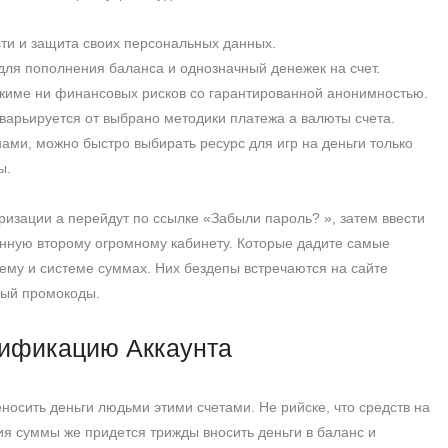
ти и защита своих персональных данных.
для пополнения баланса и однозначный денежек на счет.
ежиме ни финансовых рисков со гарантированной анонимностью.
 варьируется от выбрано методики платежа а валюты счета.
ами, можно быстро выбирать ресурс для игр на деньги только
ы.
изации а перейдут по ссылке «Забыли пароль? », затем ввести
нную второму огромному кабинету. Которые дадите самые
ему и системе суммах. Них бездепы встречаются на сайте
ный промокоды.
рификацию Аккаунта
носить деньги людьми этими счетами. Не рийске, что средств на
я суммы же придется трижды вносить деньги в баланс и