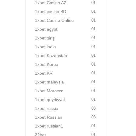
1xbet Casino AZ
01
1xbet casino BD
01
1xbet Casino Online
01
1xbet egypt
01
1xbet giriş
01
1xbet india
01
1xbet Kazahstan
01
1xbet Korea
01
1xbet KR
01
1xbet malaysia
01
1xbet Morocco
01
1xbet qeydiyyat
01
1xbet russia
03
1xbet Russian
03
1xbet russian1
01
22bet
01