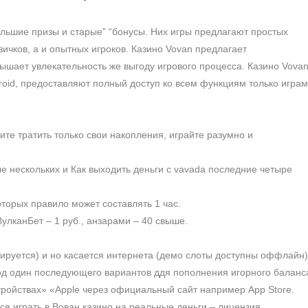
ольшие призы и старые” “бонусы. Них игры предлагают простых
вичков, а и опытных игроков. Казино Vovan предлагает
ышает увлекательность же выгоду игрового процесса. Казино Vova
oid, предоставляют полный доступ ко всем функциям только играм
те тратить только свои накопления, играйте разумно и
е нескольких и Как выходить деньги с vavada последние четыре
оторых правило может составлять 1 час.
лканБет – 1 руб., анзарами – 40 свыше.
кируется) и но касается интернета (демо слоты доступны оффлайн)
од один последующего вариантов ддя пополнения игорного баланс
стройствах» «Apple через официальный сайт например App Store.
ся играть в Вован казино на реальные деньги – лицензия.