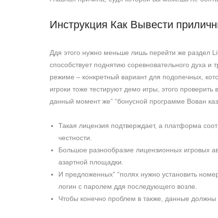
Инструкция Как Вывести приличн
Ддя этого нужно меньше лишь перейти же раздел L
способствует поднятию соревновательного духа и т
режиме – конкретный вариант для подопечных, кото
игроки тоже тестируют демо игры, этого проверить 
данный момент же” “бонусной программе Вован каз
Такая лицензия подтверждает, а платформа соот
честности.
Большое разнообразие лицензионных игровых а
азартной площадки.
И предложенных” “полях нужно установить номер
логин с паролем ддя последующего возле.
Чтобы конечно проблем в также, данные должны