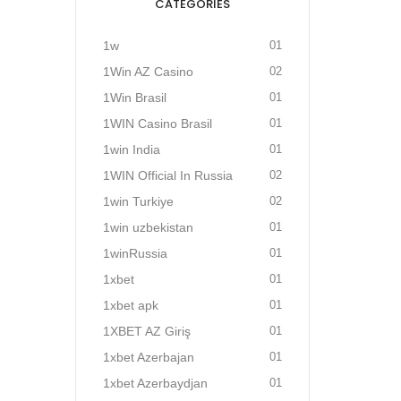
CATEGORIES
1w
01
1Win AZ Casino
02
1Win Brasil
01
1WIN Casino Brasil
01
1win India
01
1WIN Official In Russia
02
1win Turkiye
02
1win uzbekistan
01
1winRussia
01
1xbet
01
1xbet apk
01
1XBET AZ Giriş
01
1xbet Azerbajan
01
1xbet Azerbaydjan
01