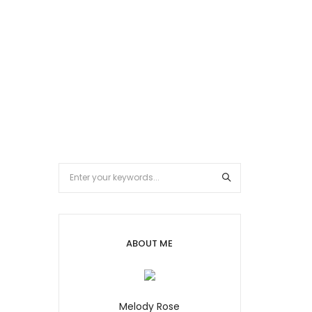
ABOUT ME
Melody Rose