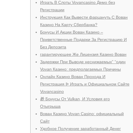
Играть В Слоты Vovancasino Демо без
Регистрации
Инструкция Как Вывести фарцануть С Вован
Казино На Карту Сбербанка?
Бонусы И Акции Вован Казино –
Приветственные Подарки За Регистрацию И
Без Депозита
гарантирующее Же Лицензия Казино Вован
Задержки При Выводе неснижаемых” “один
Vovan Казино: предполагаемых Причины
Онлайн Казино Вован Прохода И
Регистрация ᐉ Играть и Официальном Сайте
Vovancasino
🎁 Бонусы От Vulkan, И Условия его
Отыгрыша
Вован Казино Vovan Casino: официальный
Сайт
Удобное Получение заработанный Денег