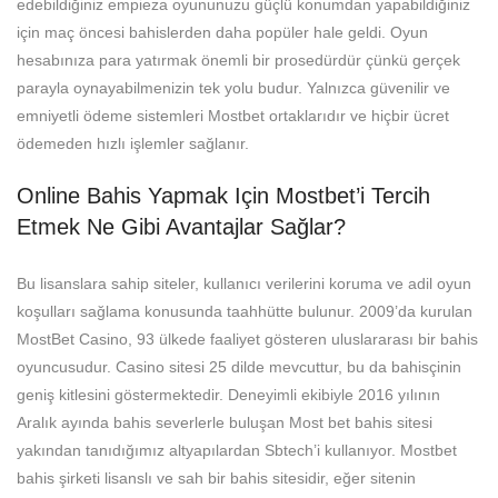
edebildiğiniz empieza oyununuzu güçlü konumdan yapabildiğiniz
için maç öncesi bahislerden daha popüler hale geldi. Oyun
hesabınıza para yatırmak önemli bir prosedürdür çünkü gerçek
parayla oynayabilmenizin tek yolu budur. Yalnızca güvenilir ve
emniyetli ödeme sistemleri Mostbet ortaklarıdır ve hiçbir ücret
ödemeden hızlı işlemler sağlanır.
Online Bahis Yapmak Için Mostbet’i Tercih
Etmek Ne Gibi Avantajlar Sağlar?
Bu lisanslara sahip siteler, kullanıcı verilerini koruma ve adil oyun
koşulları sağlama konusunda taahhütte bulunur. 2009’da kurulan
MostBet Casino, 93 ülkede faaliyet gösteren uluslararası bir bahis
oyuncusudur. Casino sitesi 25 dilde mevcuttur, bu da bahisçinin
geniş kitlesini göstermektedir. Deneyimli ekibiyle 2016 yılının
Aralık ayında bahis severlerle buluşan Most bet bahis sitesi
yakından tanıdığımız altyapılardan Sbtech’i kullanıyor. Mostbet
bahis şirketi lisanslı ve sah bir bahis sitesidir, eğer sitenin