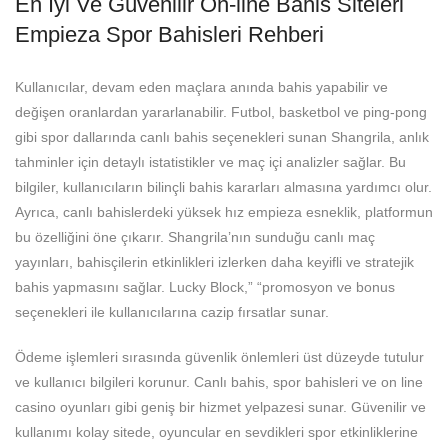
En İyi Ve Güvenilir On-line Bahis Siteleri
Empieza Spor Bahisleri Rehberi
Kullanıcılar, devam eden maçlara anında bahis yapabilir ve
değişen oranlardan yararlanabilir. Futbol, basketbol ve ping-pong
gibi spor dallarında canlı bahis seçenekleri sunan Shangrila, anlık
tahminler için detaylı istatistikler ve maç içi analizler sağlar. Bu
bilgiler, kullanıcıların bilinçli bahis kararları almasına yardımcı olur.
Ayrıca, canlı bahislerdeki yüksek hız empieza esneklik, platformun
bu özelliğini öne çıkarır. Shangrila’nın sunduğu canlı maç
yayınları, bahisçilerin etkinlikleri izlerken daha keyifli ve stratejik
bahis yapmasını sağlar. Lucky Block,” “promosyon ve bonus
seçenekleri ile kullanıcılarına cazip fırsatlar sunar.
Ödeme işlemleri sırasında güvenlik önlemleri üst düzeyde tutulur
ve kullanıcı bilgileri korunur. Canlı bahis, spor bahisleri ve on line
casino oyunları gibi geniş bir hizmet yelpazesi sunar. Güvenilir ve
kullanımı kolay sitede, oyuncular en sevdikleri spor etkinliklerine