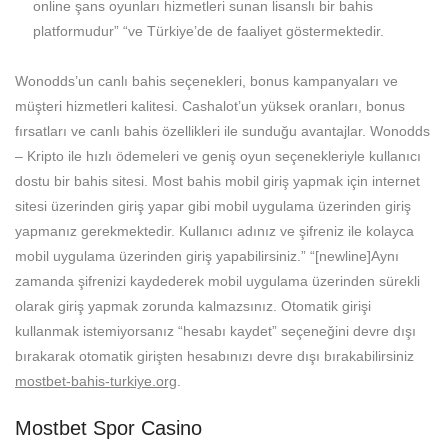
online şans oyunları hizmetleri sunan lisanslı bir bahis
platformudur” “ve Türkiye’de de faaliyet göstermektedir.
Wonodds’un canlı bahis seçenekleri, bonus kampanyaları ve
müşteri hizmetleri kalitesi. Cashalot’un yüksek oranları, bonus
fırsatları ve canlı bahis özellikleri ile sunduğu avantajlar. Wonodds
– Kripto ile hızlı ödemeleri ve geniş oyun seçenekleriyle kullanıcı
dostu bir bahis sitesi. Most bahis mobil giriş yapmak için internet
sitesi üzerinden giriş yapar gibi mobil uygulama üzerinden giriş
yapmanız gerekmektedir. Kullanıcı adınız ve şifreniz ile kolayca
mobil uygulama üzerinden giriş yapabilirsiniz.” “[newline]Aynı
zamanda şifrenizi kaydederek mobil uygulama üzerinden sürekli
olarak giriş yapmak zorunda kalmazsınız. Otomatik girişi
kullanmak istemiyorsanız “hesabı kaydet” seçeneğini devre dışı
bırakarak otomatik girişten hesabınızı devre dışı bırakabilirsiniz
mostbet-bahis-turkiye.org
.
Mostbet Spor Casino