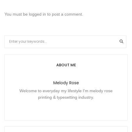
You must be
logged in
to post a comment.
ABOUT ME
Melody Rose
Welcome to everyday my lifestyle I'm melody rose
printing & typesetting industry.