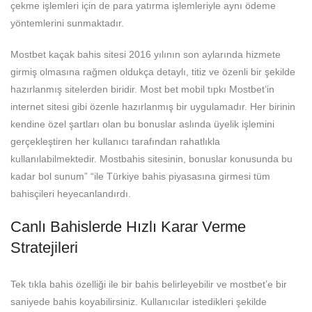
çekme işlemleri için de para yatırma işlemleriyle aynı ödeme
yöntemlerini sunmaktadır.
Mostbet kaçak bahis sitesi 2016 yılının son aylarında hizmete
girmiş olmasına rağmen oldukça detaylı, titiz ve özenli bir şekilde
hazırlanmış sitelerden biridir. Most bet mobil tıpkı Mostbet’in
internet sitesi gibi özenle hazırlanmış bir uygulamadır. Her birinin
kendine özel şartları olan bu bonuslar aslında üyelik işlemini
gerçekleştiren her kullanıcı tarafından rahatlıkla
kullanılabilmektedir. Mostbahis sitesinin, bonuslar konusunda bu
kadar bol sunum” “ile Türkiye bahis piyasasına girmesi tüm
bahisçileri heyecanlandırdı.
Canlı Bahislerde Hızlı Karar Verme
Stratejileri
Tek tıkla bahis özelliği ile bir bahis belirleyebilir ve mostbet’e bir
saniyede bahis koyabilirsiniz. Kullanıcılar istedikleri şekilde