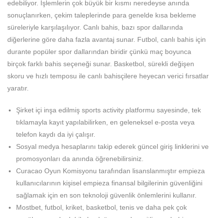
edebiliyor. İşlemlerin çok büyük bir kısmı neredeyse anında
sonuçlanırken, çekim taleplerinde para genelde kısa bekleme
süreleriyle karşılaşılıyor. Canlı bahis, bazı spor dallarında
diğerlerine göre daha fazla avantaj sunar. Futbol, canlı bahis için
durante popüler spor dallarından biridir çünkü maç boyunca
birçok farklı bahis seçeneği sunar. Basketbol, sürekli değişen
skoru ve hızlı temposu ile canlı bahisçilere heyecan verici fırsatlar
yaratır.
Şirket içi inşa edilmiş sports activity platformu sayesinde, tek
tıklamayla kayıt yapılabilirken, en geleneksel e-posta veya
telefon kaydı da iyi çalışır.
Sosyal medya hesaplarını takip ederek güncel giriş linklerini ve
promosyonları da anında öğrenebilirsiniz.
Curacao Oyun Komisyonu tarafından lisanslanmıştır empieza
kullanıcılarının kişisel empieza finansal bilgilerinin güvenliğini
sağlamak için en son teknoloji güvenlik önlemlerini kullanır.
Mostbet, futbol, kriket, basketbol, tenis ve daha pek çok