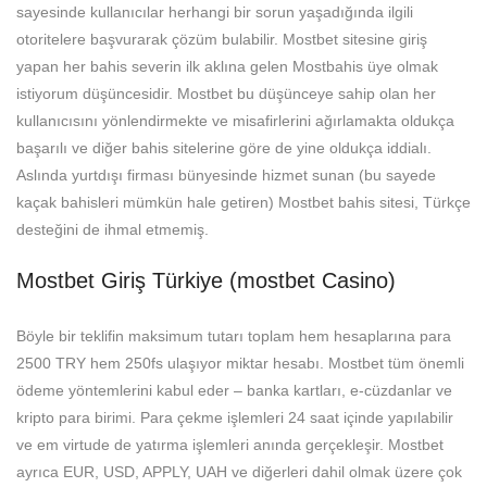
sayesinde kullanıcılar herhangi bir sorun yaşadığında ilgili
otoritelere başvurarak çözüm bulabilir. Mostbet sitesine giriş
yapan her bahis severin ilk aklına gelen Mostbahis üye olmak
istiyorum düşüncesidir. Mostbet bu düşünceye sahip olan her
kullanıcısını yönlendirmekte ve misafirlerini ağırlamakta oldukça
başarılı ve diğer bahis sitelerine göre de yine oldukça iddialı.
Aslında yurtdışı firması bünyesinde hizmet sunan (bu sayede
kaçak bahisleri mümkün hale getiren) Mostbet bahis sitesi, Türkçe
desteğini de ihmal etmemiş.
Mostbet Giriş Türkiye (mostbet Casino)
Böyle bir teklifin maksimum tutarı toplam hem hesaplarına para
2500 TRY hem 250fs ulaşıyor miktar hesabı. Mostbet tüm önemli
ödeme yöntemlerini kabul eder – banka kartları, e-cüzdanlar ve
kripto para birimi. Para çekme işlemleri 24 saat içinde yapılabilir
ve em virtude de yatırma işlemleri anında gerçekleşir. Mostbet
ayrıca EUR, USD, APPLY, UAH ve diğerleri dahil olmak üzere çok