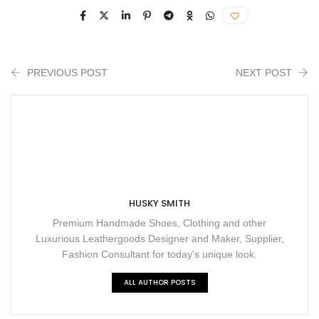
PREVIOUS POST
NEXT POST
HUSKY SMITH
Premium Handmade Shoes, Clothing and other
Luxurious Leathergoods Designer and Maker, Supplier,
Fashion Consultant for today's unique look.
ALL AUTHOR POSTS