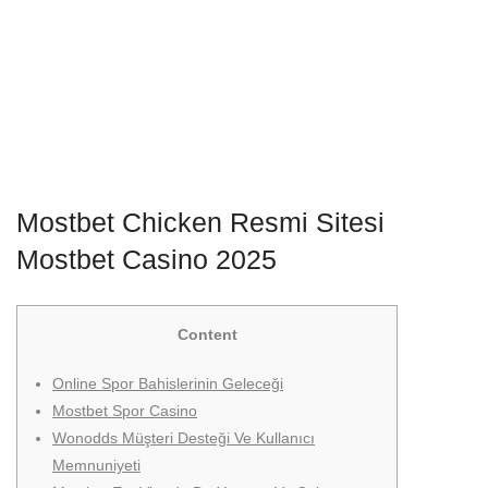
Mostbet Chicken Resmi Sitesi
Mostbet Casino 2025
Content
Online Spor Bahislerinin Geleceği
Mostbet Spor Casino
Wonodds Müşteri Desteği Ve Kullanıcı
Memnuniyeti