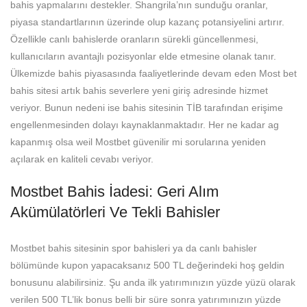
bahis yapmalarını destekler. Shangrila’nın sunduğu oranlar,
piyasa standartlarının üzerinde olup kazanç potansiyelini artırır.
Özellikle canlı bahislerde oranların sürekli güncellenmesi,
kullanıcıların avantajlı pozisyonlar elde etmesine olanak tanır.
Ülkemizde bahis piyasasında faaliyetlerinde devam eden Most bet
bahis sitesi artık bahis severlere yeni giriş adresinde hizmet
veriyor. Bunun nedeni ise bahis sitesinin TİB tarafından erişime
engellenmesinden dolayı kaynaklanmaktadır. Her ne kadar ag
kapanmış olsa weil Mostbet güvenilir mi sorularına yeniden
açılarak en kaliteli cevabı veriyor.
Mostbet Bahis İadesi: Geri Alım
Akümülatörleri Ve Tekli Bahisler
Mostbet bahis sitesinin spor bahisleri ya da canlı bahisler
bölümünde kupon yapacaksanız 500 TL değerindeki hoş geldin
bonusunu alabilirsiniz. Şu anda ilk yatırımınızın yüzde yüzü olarak
verilen 500 TL’lik bonus belli bir süre sonra yatırımınızın yüzde