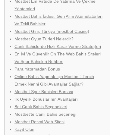
Mostbet Em Virtude De Yatırma Ve Çekme
Yöntemleri
Mostbet Bahis İadesi: Geri Alım Akümülatörleri
Ve Tekli Bahisler
Mostbet Giriş Türkiye (mostbet Casino)
Mostbet Oyun Türleri Nelerdir?
Canlı Bahislerde Hızlı Karar Verme Stratejileri
En İyi Ve Güvenilir On The Web Bahis Siteleri
Ve Spor Bahisleri Rehberi
Para Yatırmadan Bonus
Online Bahis Yapmak Için Mostbet’i Tercih
Etmek Nenni Gibi Avantajlar Sağlar?
Mostbet Spor Bahisleri Borsası
İlk Üyelik Bonuslarının Avantajları
Bet Canlı Bahis Seçenekleri
Mostbet’te Canlı Bahis Seçeneği
Mostbet Resmi Web Sitesi
Kayıt Olun