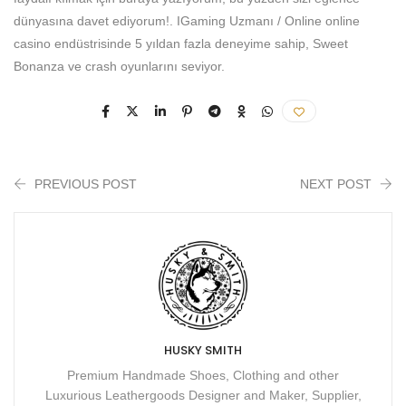
dünyasına davet ediyorum!. IGaming Uzmanı / Online online
casino endüstrisinde 5 yıldan fazla deneyime sahip, Sweet
Bonanza ve crash oyunlarını seviyor.
PREVIOUS POST
NEXT POST
HUSKY SMITH
Premium Handmade Shoes, Clothing and other
Luxurious Leathergoods Designer and Maker, Supplier,