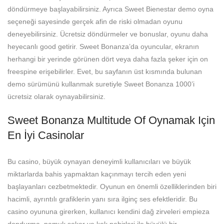
döndürmeye başlayabilirsiniz. Ayrıca Sweet Bienestar demo oyna
seçeneği sayesinde gerçek afin de riski olmadan oyunu
deneyebilirsiniz. Ücretsiz döndürmeler ve bonuslar, oyunu daha
heyecanlı good getirir. Sweet Bonanza’da oyuncular, ekranın
herhangi bir yerinde görünen dört veya daha fazla şeker için on
freespine erişebilirler. Evet, bu sayfanın üst kısmında bulunan
demo sürümünü kullanmak suretiyle Sweet Bonanza 1000’i
ücretsiz olarak oynayabilirsiniz.
Sweet Bonanza Multitude Of Oynamak Için
En İyi Casinolar
Bu casino, büyük oynayan deneyimli kullanıcıları ve büyük
miktarlarda bahis yapmaktan kaçınmayı tercih eden yeni
başlayanları cezbetmektedir. Oyunun en önemli özelliklerinden biri
hacimli, ayrıntılı grafiklerin yanı sıra ilginç ses efektleridir. Bu
casino oyununa girerken, kullanıcı kendini dağ zirveleri empieza