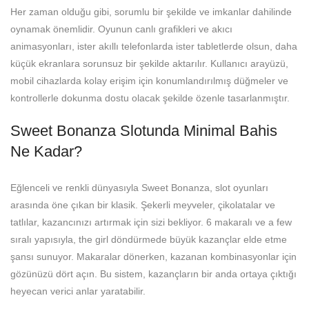
Her zaman olduğu gibi, sorumlu bir şekilde ve imkanlar dahilinde
oynamak önemlidir. Oyunun canlı grafikleri ve akıcı
animasyonları, ister akıllı telefonlarda ister tabletlerde olsun, daha
küçük ekranlara sorunsuz bir şekilde aktarılır. Kullanıcı arayüzü,
mobil cihazlarda kolay erişim için konumlandırılmış düğmeler ve
kontrollerle dokunma dostu olacak şekilde özenle tasarlanmıştır.
Sweet Bonanza Slotunda Minimal Bahis
Ne Kadar?
Eğlenceli ve renkli dünyasıyla Sweet Bonanza, slot oyunları
arasında öne çıkan bir klasik. Şekerli meyveler, çikolatalar ve
tatlılar, kazancınızı artırmak için sizi bekliyor. 6 makaralı ve a few
sıralı yapısıyla, the girl döndürmede büyük kazançlar elde etme
şansı sunuyor. Makaralar dönerken, kazanan kombinasyonlar için
gözünüzü dört açın. Bu sistem, kazançların bir anda ortaya çıktığı
heyecan verici anlar yaratabilir.