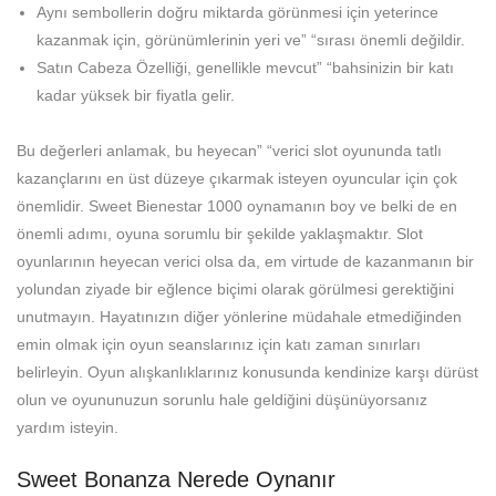
Aynı sembollerin doğru miktarda görünmesi için yeterince
kazanmak için, görünümlerinin yeri ve” “sırası önemli değildir.
Satın Cabeza Özelliği, genellikle mevcut” “bahsinizin bir katı
kadar yüksek bir fiyatla gelir.
Bu değerleri anlamak, bu heyecan” “verici slot oyununda tatlı
kazançlarını en üst düzeye çıkarmak isteyen oyuncular için çok
önemlidir. Sweet Bienestar 1000 oynamanın boy ve belki de en
önemli adımı, oyuna sorumlu bir şekilde yaklaşmaktır. Slot
oyunlarının heyecan verici olsa da, em virtude de kazanmanın bir
yolundan ziyade bir eğlence biçimi olarak görülmesi gerektiğini
unutmayın. Hayatınızın diğer yönlerine müdahale etmediğinden
emin olmak için oyun seanslarınız için katı zaman sınırları
belirleyin. Oyun alışkanlıklarınız konusunda kendinize karşı dürüst
olun ve oyununuzun sorunlu hale geldiğini düşünüyorsanız
yardım isteyin.
Sweet Bonanza Nerede Oynanır