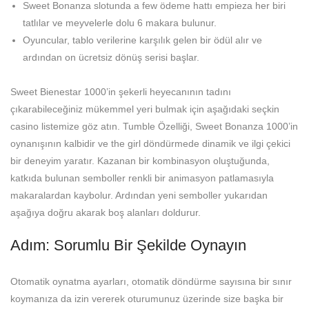
Sweet Bonanza slotunda a few ödeme hattı empieza her biri
tatlılar ve meyvelerle dolu 6 makara bulunur.
Oyuncular, tablo verilerine karşılık gelen bir ödül alır ve
ardından on ücretsiz dönüş serisi başlar.
Sweet Bienestar 1000’in şekerli heyecanının tadını
çıkarabileceğiniz mükemmel yeri bulmak için aşağıdaki seçkin
casino listemize göz atın. Tumble Özelliği, Sweet Bonanza 1000’in
oynanışının kalbidir ve the girl döndürmede dinamik ve ilgi çekici
bir deneyim yaratır. Kazanan bir kombinasyon oluştuğunda,
katkıda bulunan semboller renkli bir animasyon patlamasıyla
makaralardan kaybolur. Ardından yeni semboller yukarıdan
aşağıya doğru akarak boş alanları doldurur.
Adım: Sorumlu Bir Şekilde Oynayın
Otomatik oynatma ayarları, otomatik döndürme sayısına bir sınır
koymanıza da izin vererek oturumunuz üzerinde size başka bir