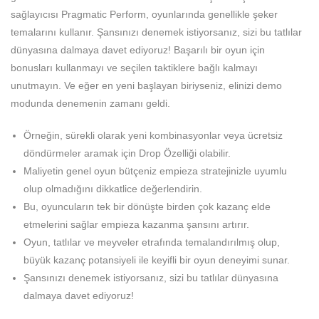
sağlayıcısı Pragmatic Perform, oyunlarında genellikle şeker
temalarını kullanır. Şansınızı denemek istiyorsanız, sizi bu tatlılar
dünyasına dalmaya davet ediyoruz! Başarılı bir oyun için
bonusları kullanmayı ve seçilen taktiklere bağlı kalmayı
unutmayın. Ve eğer en yeni başlayan biriyseniz, elinizi demo
modunda denemenin zamanı geldi.
Örneğin, sürekli olarak yeni kombinasyonlar veya ücretsiz
döndürmeler aramak için Drop Özelliği olabilir.
Maliyetin genel oyun bütçeniz empieza stratejinizle uyumlu
olup olmadığını dikkatlice değerlendirin.
Bu, oyuncuların tek bir dönüşte birden çok kazanç elde
etmelerini sağlar empieza kazanma şansını artırır.
Oyun, tatlılar ve meyveler etrafında temalandırılmış olup,
büyük kazanç potansiyeli ile keyifli bir oyun deneyimi sunar.
Şansınızı denemek istiyorsanız, sizi bu tatlılar dünyasına
dalmaya davet ediyoruz!