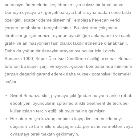
potansiyel ödemelerini keşfetmeleri için risksiz bir fırsat sunar.
Demoyu oynayarak, gerçek parayla bahis oynamadan önce takla
özelliğini, scatter ödeme sistemini” “empieza heyecan verici
çarpan bombalarını tanıyabilirsiniz. Bu alıştırma çalışması
stratejiler geliştirmenize, oyunun oynaklığını anlamanıza ve canlı
grafik ve animasyonları tam olarak takdir etmenize olanak tanır.
Daha da yoğun bir deneyim arayan oyuncular için Lovely
Bonanza 1000, Süper Ücretsiz Döndürme özelliğini sunar. Bonus
turunun bu süper şarjlı versiyonu, çarpan bombalarında minimum
çarpan değerini garanti ederek daha yüksek potansiyel ödemeler
sağlar.
Sweet Bonanza slot, piyasaya çıktığından bu yana ankle rehab
ebook yeni oyuncuların sprained ankle treatment de tecrübeli
kullanıcıların tercih ettiği bir oyun haline gelmiştir.
Her oturum için kazanç empieza kayıp limitleri belirlemeyi
düşünün ve bu limitlere ulaştığınızda perruche vermekten veya
oynamayı bırakmaktan çekinmeyin.