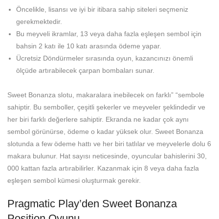
Öncelikle, lisansı ve iyi bir itibara sahip siteleri seçmeniz
gerekmektedir.
Bu meyveli ikramlar, 13 veya daha fazla eşleşen sembol için
bahsin 2 katı ile 10 katı arasında ödeme yapar.
Ücretsiz Döndürmeler sırasında oyun, kazancınızı önemli
ölçüde artırabilecek çarpan bombaları sunar.
Sweet Bonanza slotu, makaralara inebilecek on farklı” “sembole
sahiptir. Bu semboller, çeşitli şekerler ve meyveler şeklindedir ve
her biri farklı değerlere sahiptir. Ekranda ne kadar çok aynı
sembol görünürse, ödeme o kadar yüksek olur. Sweet Bonanza
slotunda a few ödeme hattı ve her biri tatlılar ve meyvelerle dolu 6
makara bulunur. Hat sayısı neticesinde, oyuncular bahislerini 30,
000 kattan fazla artırabilirler. Kazanmak için 8 veya daha fazla
eşleşen sembol kümesi oluşturmak gerekir.
Pragmatic Play’den Sweet Bonanza
Position Oyunu