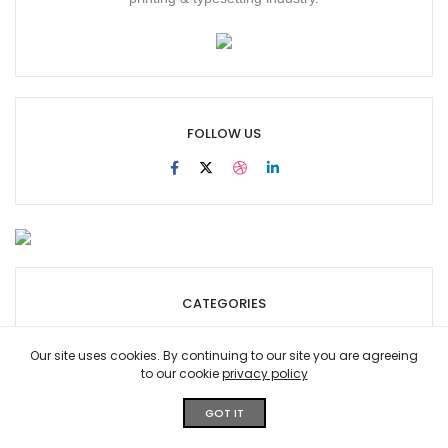
FOLLOW US
CATEGORIES
1w
01
Our site uses cookies. By continuing to our site you are agreeing
1Win AZ Casino
02
to our cookie
privacy policy
1Win Brasil
01
GOT IT
1WIN Casino Brasil
01