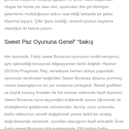
oluşan bir fonda yer alan slot, oyuncuları the girl dönüşün
şekerleme mutluluğunun tadını vaat ettiği fantastik bir şeker
diyarına taşıyor. Çifte Şans özelliği, reward oyunun başlama
olasılığını iki katına çıkarır.
Sweet Paz Oyununa Genel” “bakış
Her durumda, Fairly sweet Bonanza oyununun mobil versiyonu,
aynı işlevselliği koruyarak bilgisayardan farklı değildir. Haziran
2019’da Pragmatic Play, neredeyse hemen dünya çapındaki
oyuncular tarafından beğenilen Sweet Bonanza slotunu çevrimiçi
casino kataloglarının en üst sıralarına yerleştirdi. Renkli grafikleri
ve büyük kazanç fırsatları ile the woman seferinde keyif alıyorum.
Sweet Bonanza oyna seçeneğini kullanarak oyunu öğrenmek ve
stratejilerinizi geliştirmek mümkündür. Ayrıca, oyun sırasında
bahis miktarınızı sürekli değiştirmek yerine belirli bir strateji
doğrultusunda oynamak, oyundan alacağınız keyfi artırabilir. Evet,
Fairly sweet Bonanza slot makinesinde 100 toplam bahis