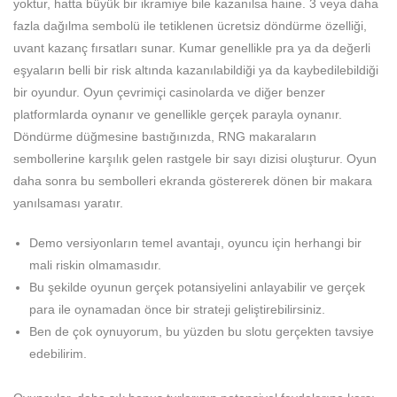
yoktur, hatta büyük bir ikramiye bile kazanılsa haine. 3 veya daha
fazla dağılma sembolü ile tetiklenen ücretsiz döndürme özelliği,
uvant kazanç fırsatları sunar. Kumar genellikle pra ya da değerli
eşyaların belli bir risk altında kazanılabildiği ya da kaybedilebildiği
bir oyundur. Oyun çevrimiçi casinolarda ve diğer benzer
platformlarda oynanır ve genellikle gerçek parayla oynanır.
Döndürme düğmesine bastığınızda, RNG makaraların
sembollerine karşılık gelen rastgele bir sayı dizisi oluşturur. Oyun
daha sonra bu sembolleri ekranda göstererek dönen bir makara
yanılsaması yaratır.
Demo versiyonların temel avantajı, oyuncu için herhangi bir
mali riskin olmamasıdır.
Bu şekilde oyunun gerçek potansiyelini anlayabilir ve gerçek
para ile oynamadan önce bir strateji geliştirebilirsiniz.
Ben de çok oynuyorum, bu yüzden bu slotu gerçekten tavsiye
edebilirim.