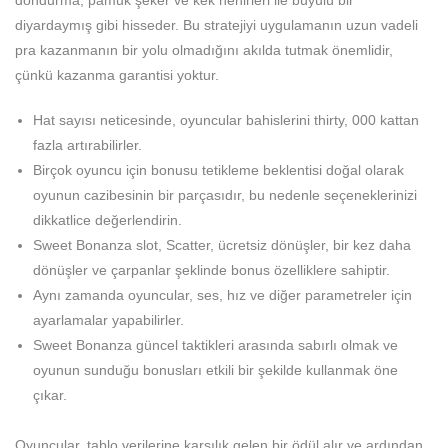
dondurma, pamuk şeker ve kek nehirleri ile büyülü bir
diyardaymış gibi hisseder. Bu stratejiyi uygulamanın uzun vadeli
pra kazanmanın bir yolu olmadığını akılda tutmak önemlidir,
çünkü kazanma garantisi yoktur.
Hat sayısı neticesinde, oyuncular bahislerini thirty, 000 kattan
fazla artırabilirler.
Birçok oyuncu için bonusu tetikleme beklentisi doğal olarak
oyunun cazibesinin bir parçasıdır, bu nedenle seçeneklerinizi
dikkatlice değerlendirin.
Sweet Bonanza slot, Scatter, ücretsiz dönüşler, bir kez daha
dönüşler ve çarpanlar şeklinde bonus özelliklere sahiptir.
Aynı zamanda oyuncular, ses, hız ve diğer parametreler için
ayarlamalar yapabilirler.
Sweet Bonanza güncel taktikleri arasında sabırlı olmak ve
oyunun sunduğu bonusları etkili bir şekilde kullanmak öne
çıkar.
Oyuncular, tablo verilerine karşılık gelen bir ödül alır ve ardından