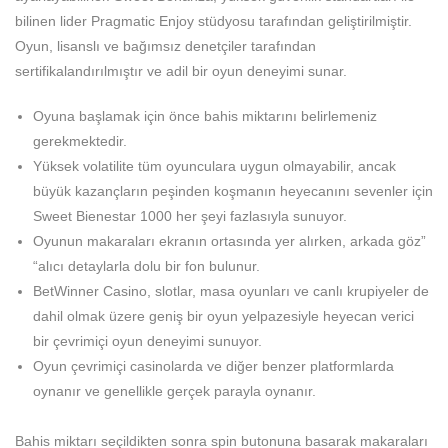
bilinen lider Pragmatic Enjoy stüdyosu tarafından geliştirilmiştir.
Oyun, lisanslı ve bağımsız denetçiler tarafından
sertifikalandırılmıştır ve adil bir oyun deneyimi sunar.
Oyuna başlamak için önce bahis miktarını belirlemeniz
gerekmektedir.
Yüksek volatilite tüm oyunculara uygun olmayabilir, ancak
büyük kazançların peşinden koşmanın heyecanını sevenler için
Sweet Bienestar 1000 her şeyi fazlasıyla sunuyor.
Oyunun makaraları ekranın ortasında yer alırken, arkada göz”
“alıcı detaylarla dolu bir fon bulunur.
BetWinner Casino, slotlar, masa oyunları ve canlı krupiyeler de
dahil olmak üzere geniş bir oyun yelpazesiyle heyecan verici
bir çevrimiçi oyun deneyimi sunuyor.
Oyun çevrimiçi casinolarda ve diğer benzer platformlarda
oynanır ve genellikle gerçek parayla oynanır.
Bahis miktarı seçildikten sonra spin butonuna basarak makaraları