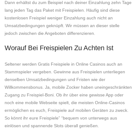
Dann erhältst du zum Beispiel nach deiner Einzahlung zehn Tage
lang jeden Tag das Paket mit Freispielen. Häufig sind diese
kostenlosen Freispiel weniger Einzahlung auch nicht an
Umsatzbedingungen geknüpft. Wir müssen an dieser stelle
jedoch zwischen die Angeboten differenzieren.
Worauf Bei Freispielen Zu Achten Ist
Seltener werden Gratis Freispiele in Online Casinos auch an
Stammspieler vergeben. Gewinne aus Freispielen unterliegen
denselben Umsatzbedingungen und Fristen wie der
Willkommensbonus. Ja, mobile Zocker haben uneingeschränkten
Zugang zu Freispiel-Boni. Ob ihr über eine gewisse App oder
noch eine mobile Webseite spielt, die meisten Online-Casinos
ermöglichen es euch, Freispiele auf mobilen Geräten zu zweck.
So könnt ihr eure Freispiele” “bequem von unterwegs aus
einlösen und spannende Slots überall genießen.