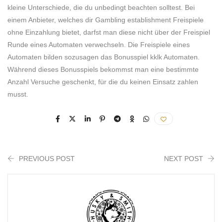
kleine Unterschiede, die du unbedingt beachten solltest. Bei
einem Anbieter, welches dir Gambling establishment Freispiele
ohne Einzahlung bietet, darfst man diese nicht über der Freispiel
Runde eines Automaten verwechseln. Die Freispiele eines
Automaten bilden sozusagen das Bonusspiel kklk Automaten.
Während dieses Bonusspiels bekommst man eine bestimmte
Anzahl Versuche geschenkt, für die du keinen Einsatz zahlen
musst.
PREVIOUS POST
NEXT POST