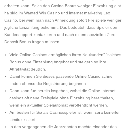
erhalten kann. Solch den Casino Bonus weniger Einzahlung gibt
ha sido im Wanted Win Casino und internet marketing Lex
Casino, bei wem man nach Anmeldung sofort Freispiele weniger
jegliche Einzahlung bekommt. Das bedeutet, dass Spieler den
Kundensupport kontaktieren und nach einem speziellen Zero
Deposit Bonus fragen müssen.
Viele Online Casinos ermöglichen ihren Neukunden” “solches
Bonus ohne Einzahlung Angebot und steigern so ihre
Attraktivität deutlich.
Damit können Sie dieses passende Online Casino schnell
finden ebenso die Registrierung beginnen.
Dann kann fue bereits losgehen, wobei die Online Internet
casinos oft neue Freispiele ohne Einzahlung bereithalten,
wenn ein aktueller Spielautomat veröffentlicht werden.
Am besten für Sie als Casinosspieler ist, wenn sera keinerlei
Limits existiert.
In den vergangenen die Jahrzehnten machte einander das