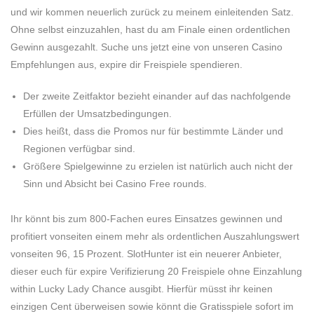
und wir kommen neuerlich zurück zu meinem einleitenden Satz.
Ohne selbst einzuzahlen, hast du am Finale einen ordentlichen
Gewinn ausgezahlt. Suche uns jetzt eine von unseren Casino
Empfehlungen aus, expire dir Freispiele spendieren.
Der zweite Zeitfaktor bezieht einander auf das nachfolgende
Erfüllen der Umsatzbedingungen.
Dies heißt, dass die Promos nur für bestimmte Länder und
Regionen verfügbar sind.
Größere Spielgewinne zu erzielen ist natürlich auch nicht der
Sinn und Absicht bei Casino Free rounds.
Ihr könnt bis zum 800-Fachen eures Einsatzes gewinnen und
profitiert vonseiten einem mehr als ordentlichen Auszahlungswert
vonseiten 96, 15 Prozent. SlotHunter ist ein neuerer Anbieter,
dieser euch für expire Verifizierung 20 Freispiele ohne Einzahlung
within Lucky Lady Chance ausgibt. Hierfür müsst ihr keinen
einzigen Cent überweisen sowie könnt die Gratisspiele sofort im