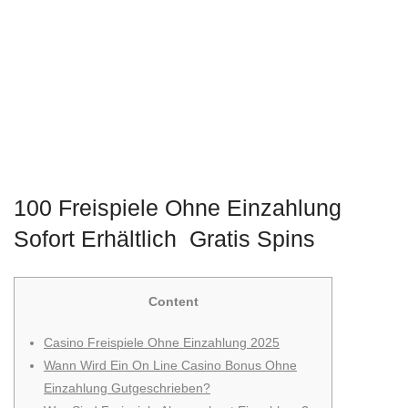
100 Freispiele Ohne Einzahlung
Sofort Erhältlich ️ Gratis Spins
Content
Casino Freispiele Ohne Einzahlung 2025
Wann Wird Ein On Line Casino Bonus Ohne
Einzahlung Gutgeschrieben?