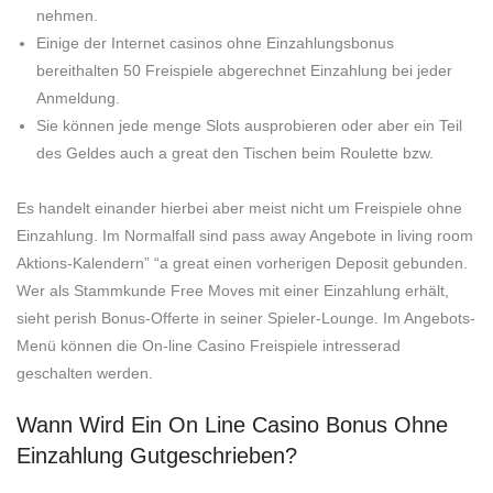
nehmen.
Einige der Internet casinos ohne Einzahlungsbonus
bereithalten 50 Freispiele abgerechnet Einzahlung bei jeder
Anmeldung.
Sie können jede menge Slots ausprobieren oder aber ein Teil
des Geldes auch a great den Tischen beim Roulette bzw.
Es handelt einander hierbei aber meist nicht um Freispiele ohne
Einzahlung. Im Normalfall sind pass away Angebote in living room
Aktions-Kalendern” “a great einen vorherigen Deposit gebunden.
Wer als Stammkunde Free Moves mit einer Einzahlung erhält,
sieht perish Bonus-Offerte in seiner Spieler-Lounge. Im Angebots-
Menü können die On-line Casino Freispiele intresserad
geschalten werden.
Wann Wird Ein On Line Casino Bonus Ohne
Einzahlung Gutgeschrieben?