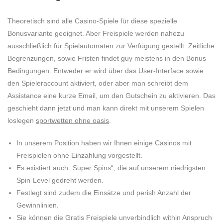
Theoretisch sind alle Casino-Spiele für diese spezielle
Bonusvariante geeignet. Aber Freispiele werden nahezu
ausschließlich für Spielautomaten zur Verfügung gestellt. Zeitliche
Begrenzungen, sowie Fristen findet guy meistens in den Bonus
Bedingungen. Entweder er wird über das User-Interface sowie
den Spieleraccount aktiviert, oder aber man schreibt dem
Assistance eine kurze Email, um den Gutschein zu aktivieren. Das
geschieht dann jetzt und man kann direkt mit unserem Spielen
loslegen
sportwetten ohne oasis
.
In unserem Position haben wir Ihnen einige Casinos mit
Freispielen ohne Einzahlung vorgestellt.
Es existiert auch „Super Spins“, die auf unserem niedrigsten
Spin-Level gedreht werden.
Festlegt sind zudem die Einsätze und perish Anzahl der
Gewinnlinien.
Sie können die Gratis Freispiele unverbindlich within Anspruch