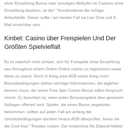
ohne Einzahlung Bonus oder sonstigen Abläufen im Casinos ohne
Einzahlung besitzen, ist der” “Kundendienst die richtige
Anlaufstelle. Dieser sollte i am besten Fall via Live Chat und E-
Mail erreichbar sein.
Kinbet: Casino über Freispielen Und Der
Größten Spielvielfalt
Es ist natürlich nicht schwer, sich für Freispiele ohne Einzahlung
neu throughout einem Online Online casino zu registrieren sowie
diese zu zweck. Doch in living area AGB sowie living room
Bonusbedingungen stehen wichtige Informationen, die jeglicher
kennen muss, der einen Free Spin Casino Bonus within Anspruch
nimmt. Zu beachten ist, wenn jedes Bonusangebot über gewissen
Auflagen offeriert wird. Spieler, die einen Bonus angeboten
bekommen, sollten auf jeden Fall am anfang die
Umsatzbedingungen darüber hinaus AGB überprüfen, bevor sie
die Cost-free” “Rotates nutzen. Der kostenlose No Deposit Added