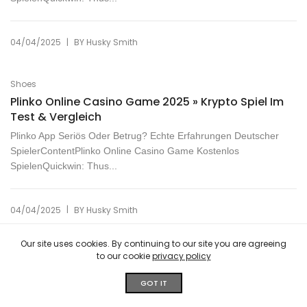
|
04/04/2025
BY
Husky Smith
Shoes
Plinko Online Casino Game 2025 » Krypto Spiel Im
Test & Vergleich
Plinko App Seriös Oder Betrug? Echte Erfahrungen Deutscher
SpielerContentPlinko Online Casino Game Kostenlos
SpielenQuickwin: Thus...
|
04/04/2025
BY
Husky Smith
Our site uses cookies. By continuing to our site you are agreeing
Shoes
to our cookie
privacy policy
Mostbet Bd Login ⭐️ Mostbet Sport Betting On The
Internet In Bangladesh 2024″
GOT IT
"mostbet Official Website Sign Up, Login & Acquire