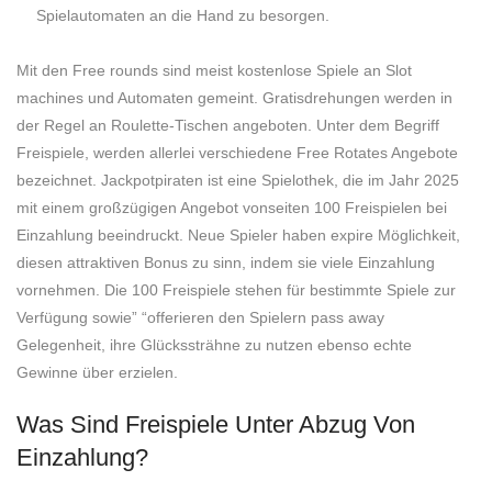
Spielautomaten an die Hand zu besorgen.
Mit den Free rounds sind meist kostenlose Spiele an Slot
machines und Automaten gemeint. Gratisdrehungen werden in
der Regel an Roulette-Tischen angeboten. Unter dem Begriff
Freispiele, werden allerlei verschiedene Free Rotates Angebote
bezeichnet. Jackpotpiraten ist eine Spielothek, die im Jahr 2025
mit einem großzügigen Angebot vonseiten 100 Freispielen bei
Einzahlung beeindruckt. Neue Spieler haben expire Möglichkeit,
diesen attraktiven Bonus zu sinn, indem sie viele Einzahlung
vornehmen. Die 100 Freispiele stehen für bestimmte Spiele zur
Verfügung sowie” “offerieren den Spielern pass away
Gelegenheit, ihre Glückssträhne zu nutzen ebenso echte
Gewinne über erzielen.
Was Sind Freispiele Unter Abzug Von
Einzahlung?