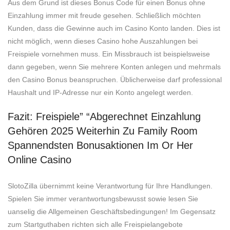
Aus dem Grund ist dieses Bonus Code für einen Bonus ohne
Einzahlung immer mit freude gesehen. Schließlich möchten
Kunden, dass die Gewinne auch im Casino Konto landen. Dies ist
nicht möglich, wenn dieses Casino hohe Auszahlungen bei
Freispiele vornehmen muss. Ein Missbrauch ist beispielsweise
dann gegeben, wenn Sie mehrere Konten anlegen und mehrmals
den Casino Bonus beanspruchen. Üblicherweise darf professional
Haushalt und IP-Adresse nur ein Konto angelegt werden.
Fazit: Freispiele” “Abgerechnet Einzahlung
Gehören 2025 Weiterhin Zu Family Room
Spannendsten Bonusaktionen Im Or Her
Online Casino
SlotoZilla übernimmt keine Verantwortung für Ihre Handlungen.
Spielen Sie immer verantwortungsbewusst sowie lesen Sie
uanselig die Allgemeinen Geschäftsbedingungen! Im Gegensatz
zum Startguthaben richten sich alle Freispielangebote