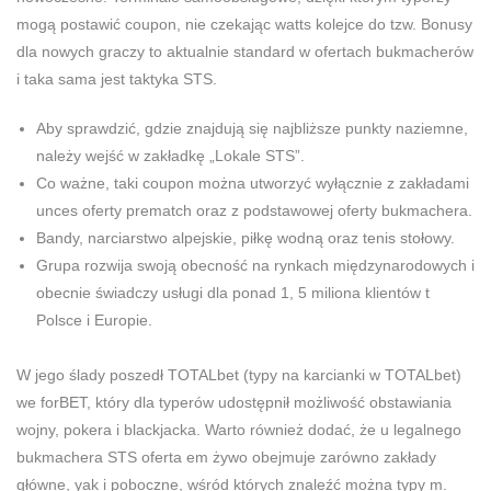
mogą postawić coupon, nie czekając watts kolejce do tzw. Bonusy
dla nowych graczy to aktualnie standard w ofertach bukmacherów
i taka sama jest taktyka STS.
Aby sprawdzić, gdzie znajdują się najbliższe punkty naziemne,
należy wejść w zakładkę „Lokale STS”.
Co ważne, taki coupon można utworzyć wyłącznie z zakładami
unces oferty prematch oraz z podstawowej oferty bukmachera.
Bandy, narciarstwo alpejskie, piłkę wodną oraz tenis stołowy.
Grupa rozwija swoją obecność na rynkach międzynarodowych i
obecnie świadczy usługi dla ponad 1, 5 miliona klientów t
Polsce i Europie.
W jego ślady poszedł TOTALbet (typy na karcianki w TOTALbet)
we forBET, który dla typerów udostępnił możliwość obstawiania
wojny, pokera i blackjacka. Warto również dodać, że u legalnego
bukmachera STS oferta em żywo obejmuje zarówno zakłady
główne, yak i poboczne, wśród których znaleźć można typy m.