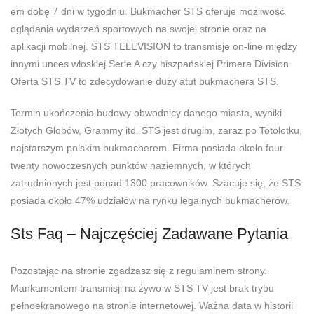
em dobę 7 dni w tygodniu. Bukmacher STS oferuje możliwość
oglądania wydarzeń sportowych na swojej stronie oraz na
aplikacji mobilnej. STS TELEVISION to transmisje on-line między
innymi unces włoskiej Serie A czy hiszpańskiej Primera Division.
Oferta STS TV to zdecydowanie duży atut bukmachera STS.
Termin ukończenia budowy obwodnicy danego miasta, wyniki
Złotych Globów, Grammy itd. STS jest drugim, zaraz po Totolotku,
najstarszym polskim bukmacherem. Firma posiada około four-
twenty nowoczesnych punktów naziemnych, w których
zatrudnionych jest ponad 1300 pracowników. Szacuje się, że STS
posiada około 47% udziałów na rynku legalnych bukmacherów.
Sts Faq – Najczęściej Zadawane Pytania
Pozostając na stronie zgadzasz się z regulaminem strony.
Mankamentem transmisji na żywo w STS TV jest brak trybu
pełnoekranowego na stronie internetowej. Ważna data w historii