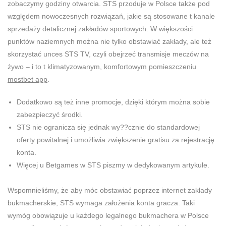
zobaczymy godziny otwarcia. STS przoduje w Polsce także pod
względem nowoczesnych rozwiązań, jakie są stosowane t kanale
sprzedaży detalicznej zakładów sportowych. W większości
punktów naziemnych można nie tylko obstawiać zakłady, ale też
skorzystać unces STS TV, czyli obejrzeć transmisje meczów na
żywo – i to t klimatyzowanym, komfortowym pomieszczeniu
mostbet app
.
Dodatkowo są też inne promocje, dzięki którym można sobie
zabezpieczyć środki.
STS nie ogranicza się jednak wy??cznie do standardowej
oferty powitalnej i umożliwia zwiększenie gratisu za rejestrację
konta.
Więcej u Betgames w STS piszmy w dedykowanym artykule.
Wspomnieliśmy, że aby móc obstawiać poprzez internet zakłady
bukmacherskie, STS wymaga założenia konta gracza. Taki
wymóg obowiązuje u każdego legalnego bukmachera w Polsce