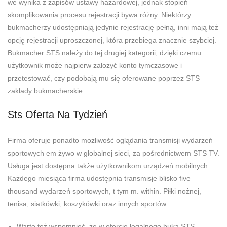
we wynika z zapisów ustawy hazardowej, jednak stopień
skomplikowania procesu rejestracji bywa różny. Niektórzy
bukmacherzy udostępniają jedynie rejestrację pełną, inni mają też
opcję rejestracji uproszczonej, która przebiega znacznie szybciej.
Bukmacher STS należy do tej drugiej kategorii, dzięki czemu
użytkownik może najpierw założyć konto tymczasowe i
przetestować, czy podobają mu się oferowane poprzez STS
zakłady bukmacherskie.
Sts Oferta Na Tydzień
Firma oferuje ponadto możliwość oglądania transmisji wydarzeń
sportowych em żywo w globalnej sieci, za pośrednictwem STS TV.
Usługa jest dostępna także użytkownikom urządzeń mobilnych.
Każdego miesiąca firma udostępnia transmisje blisko five
thousand wydarzeń sportowych, t tym m. within. Piłki nożnej,
tenisa, siatkówki, koszykówki oraz innych sportów.
Warto też wspomnieć, że w ofercie legalnego buka STS