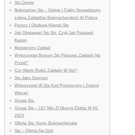
Sts Opinie
Bukmacher Sts – Opinie I Fakty Sprawdzamy
Lidera Zakładów Bukmacherskich W Polsce
Pomoc I Obsługa Klienta Sts
Jak Obstawiać Na Sts, Czyli Jak Postawić
Kupon
Bezpieczny Zakład
Wykorzystaj Bonusy Sts Planując Zakłady Na
Przód!”
Czy Warto Robić Zakłady W Sts?
Sts Jako Sponsor
Wykorzystaj W Sts Kod Promocyjny I Zgarnij
Więcej!
Grupa Sts:
Grupa Sts – 157 Mln Zł Skoryg Ebitda W H1
2023
Oferta Sts: Kursy Bukmacherskie
Sts – Oferta Na Dziś