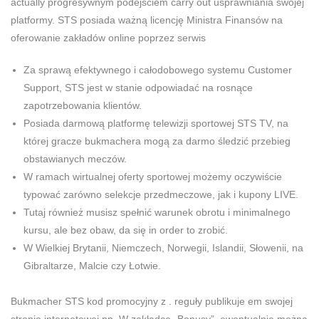
actually progresywnym podejściem carry out usprawniania swojej
platformy. STS posiada ważną licencję Ministra Finansów na
oferowanie zakładów online poprzez serwis
Za sprawą efektywnego i całodobowego systemu Customer
Support, STS jest w stanie odpowiadać na rosnące
zapotrzebowania klientów.
Posiada darmową platformę telewizji sportowej STS TV, na
której gracze bukmachera mogą za darmo śledzić przebieg
obstawianych meczów.
W ramach wirtualnej oferty sportowej możemy oczywiście
typować zarówno selekcje przedmeczowe, jak i kupony LIVE.
Tutaj również musisz spełnić warunek obrotu i minimalnego
kursu, ale bez obaw, da się in order to zrobić.
W Wielkiej Brytanii, Niemczech, Norwegii, Islandii, Słowenii, na
Gibraltarze, Malcie czy Łotwie.
Bukmacher STS kod promocyjny z . reguły publikuje em swojej