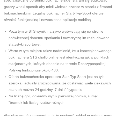
specjalistyczne poradniki bukmacherskie, staram się edukować
graczy w taki sposób aby mieli większe szanse w starciu z firmami
bukmacherskimi. Legalny bukmacher Start-Typ-Sport oferuje
również funkcjonalną i nowoczesną aplikację mobilną.
Poza tym w STS wyniki na żywo wyświetlają się na stronie
poświęconej danemu spotkaniu i towarzyszą im rozbudowane
statystyki sportowe.
Warto w tym miejscu także nadmienić, że u koncesjonowanego
bukmachera STS chollo online jest identyczna jak w punktach
stacjonarnych, których obecnie na terenie Rzeczypospolitej
Polskiej funkcjonuje około 430.
Oferta bukmacherska operatora Star-Typ Sport jest na tyle
szeroka i actually zróżnicowana, że obstawiać wiele ciekawych
zdarzeń można 24 godziny, 7 dni t” “tygodniu.
Na liczbę goli, dokładny wynik pierwszej połowy, sumę”
“bramek lub liczbę rzutów rożnych.
Aby skorzystać z promocji, należy postawić zakład przedmeczowy