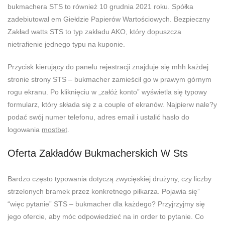
bukmachera STS to również 10 grudnia 2021 roku. Spółka
zadebiutował em Giełdzie Papierów Wartościowych. Bezpieczny
Zakład watts STS to typ zakładu AKO, który dopuszcza
nietrafienie jednego typu na kuponie.
Przycisk kierujący do panelu rejestracji znajduje się mhh każdej
stronie strony STS – bukmacher zamieścił go w prawym górnym
rogu ekranu. Po kliknięciu w „załóż konto” wyświetla się typowy
formularz, który składa się z a couple of ekranów. Najpierw nale?y
podać swój numer telefonu, adres email i ustalić hasło do
logowania
mostbet
.
Oferta Zakładów Bukmacherskich W Sts
Bardzo często typowania dotyczą zwycięskiej drużyny, czy liczby
strzelonych bramek przez konkretnego piłkarza. Pojawia się”
“więc pytanie” STS – bukmacher dla każdego? Przyjrzyjmy się
jego ofercie, aby móc odpowiedzieć na in order to pytanie. Co