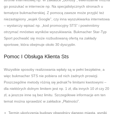
stronie internetowej np. W zakładce „Bonusy”, ewentualnie można
go poszukać w internecie np. Na specjalistycznych stronach u
tematyce bukmacherskiej. Z pomocą zawsze może przyjść też
niezastąpiony „wujek Google”, czy inna wyszukiwarka internetowa
– wystarczy wpisać np. „kod promocyjny STS” i powinniśmy
otrzymać mnóstwo wyników wyszukiwania. Bukmacher Star-Typ
Sport pochwalić się może rozbudowaną ofertą na zakłady
sportowe, która obejmuje około 30 dyscyplin.
Pomoc I Obsługa Klienta Sts
Wszystkie sposoby realizowania wpłaty są w pełni bezpłatne, a
więc bukmacher STS nie pobiera od nich żadnych prowizji.
Poszczególne metody różnią się jednak?e limitami kwotowymi –
dla niektórych dolnym limitem jest np. 1 zł, dla innych 10 zł czy 20
zł, a jeszcze inne są bez limitu. Szczegółowe informacje em ten
temat można sprawdzić w zakładce „Płatności”.
Termin ukończenia budowy obwodnicy danego miasta, wyniki