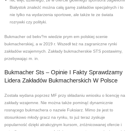
Nic więc dziwnego, że w ofercie głównego sponsora Jagiellonii
Białystok znaleźć można całą gamę zakładów specjalnych i to
nie tylko na wydarzenia sportowe, ale także te ze świata
rozrywki czy polityki.
Bukmacher od bekv?m wiedzie prym em polskiej scenie
bukmacherskiej, a w 2019 r. Wszedł też na zagraniczne rynki
zakładów wzajemnych. Zakłady bukmacherskie STS postawimy,
przebywając m. in.
Bukmacher Sts – Opinie I Fakty Sprawdzamy
Lidera Zakładów Bukmacherskich W Polsce
Została wydana poprzez MF przy składaniu wniosku o licencję na
zakłady wzajemne. Nie można także pominąć dynamicznie
rosnącego bukmachera o nazwie Fuksiarz. Mimo że jest to
stosunkowo młody gracz na rynku, to już teraz zyskuje
popularność dzięki atrakcyjnym kursom, zróżnicowanej ofercie i