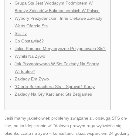
Grupa Sts Jest Wiodącym Podmiotem W
Branży Zakładów Bukmacherskich W Polsce
Wybory Prezydenckie I Inne Ciekawe Zakłady
Watts Ofercie Sts
Sts Tv
Co Obstawiać?
Jakie Pomoce Merytoryczne Przygotowało Sts?
Wyniki Na Żywo
Jak Przygotowano W Sts Zakłady Na Sporty
Wirtualne?
Zakłady Em Żywo
“Oferta Bukmachera Sts – Sprawdź Kursy
Zakłady Na Gry Karciane: Sts Betgames
Jeśli mamy jakiekolwiek problemy związane z . obsługą STS on-
line, na każdej stronie w” “dolnym prawym rogu wyświetla się
okienko czatu na żywo – konsultanci służą wsparciem 24 godziny