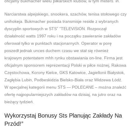
oficjalny bukmacher wielu piłkarskich klubów, w tym meters. in.
Narciarstwa alpejskiego, snookera, szachów, tenisa stołowego czy
unihokeja. Bukmacher posiada transmisje reside z wybranych
dyscyplin sportowych w STS” “TELEVISION. Rozpoczął
działalność watts 1997 roku i na początku zawieranie zakładów
oferował tylko w punktach stacjonarnych. Operator w porę
poszedł jednak unces duchem czasu we stał się również
krajowym potentatem mhh rynku obstawiania on-line. Firma jest
oficjalnym sponsorem reprezentacji Polski w piłce nożnej, Rakowa
Częstochowa, Korony Kielce, GKS Katowice, Jagiellonii Białystok,
Zagłębia Lubin, Podbeskidzia Bielsko-Biała oraz Widzewa Łódź.
W specjalnej kategorii menu STS — POLECANE – można znaleźć
ofertę najpopularniejszych zakładów na dzisiaj, na jutro oraz na
bieżący tydzień.
Wykorzystaj Bonusy Sts Planując Zakłady Na
Przód!”