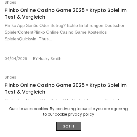
Shoes
Plinko Online Casino Game 2025 » Krypto Spiel Im
Test & Vergleich
Plinko App Seriös Oder Betrug? Echte Erfahrungen Deutscher
SpielerContentPlinko Online Casino Game Kostenlos
SpielenQuickwin: Thus...
|
04/04/2025
BY
Husky Smith
Shoes
Plinko Online Casino Game 2025 » Krypto Spiel Im
Test & Vergleich
Plinko App Seriös Oder Betrug? Echte Erfahrungen Deutscher
SpielerContentPlinko Online Casino Game Kostenlos
Our site uses cookies. By continuing to our site you are agreeing
SpielenQuickwin: Thus...
to our cookie
privacy policy
GOT IT
|
04/04/2025
BY
Husky Smith