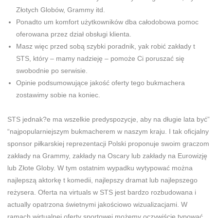
Złotych Globów, Grammy itd.
Ponadto um komfort użytkowników dba całodobowa pomoc
oferowana przez dział obsługi klienta.
Masz więc przed sobą szybki poradnik, yak robić zakłady t
STS, który – mamy nadzieję – pomoże Ci poruszać się
swobodnie po serwisie.
Opinie podsumowujące jakość oferty tego bukmachera
zostawimy sobie na koniec.
STS jednak?e ma wszelkie predyspozycje, aby na długie lata być”
“najpopularniejszym bukmacherem w naszym kraju. I tak oficjalny
sponsor piłkarskiej reprezentacji Polski proponuje swoim graczom
zakłady na Grammy, zakłady na Oscary lub zakłady na Eurowizję
lub Złote Globy. W tym ostatnim wypadku wytypować można
najlepszą aktorkę t komedii, najlepszy dramat lub najlepszego
reżysera. Oferta na virtuals w STS jest bardzo rozbudowana i
actually opatrzona świetnymi jakościowo wizualizacjami. W
ramach wirtualnej oferty sportowej możemy oczywiście typować