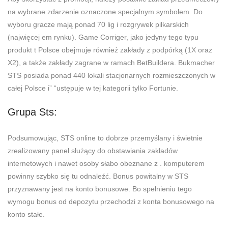
na wybrane zdarzenie oznaczone specjalnym symbolem. Do
wyboru gracze mają ponad 70 lig i rozgrywek piłkarskich
(najwięcej em rynku). Game Corriger, jako jedyny tego typu
produkt t Polsce obejmuje również zakłady z podpórką (1X oraz
X2), a także zakłady zagrane w ramach BetBuildera. Bukmacher
STS posiada ponad 440 lokali stacjonarnych rozmieszczonych w
całej Polsce i” “ustępuje w tej kategorii tylko Fortunie.
Grupa Sts:
Podsumowując, STS online to dobrze przemyślany i świetnie
zrealizowany panel służący do obstawiania zakładów
internetowych i nawet osoby słabo obeznane z . komputerem
powinny szybko się tu odnaleźć. Bonus powitalny w STS
przyznawany jest na konto bonusowe. Bo spełnieniu tego
wymogu bonus od depozytu przechodzi z konta bonusowego na
konto stałe.