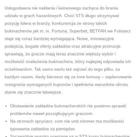
Usługodawca nie nakłania i keineswegs zachęca do brania
udziału w grach hazardowych. Choć STS długo utrzymywał
pozycję lidera w branży, konkurencja ze strony takich
bukmacherów jak m. in. Fortuna, Superbet, BETFAN we Fuksiarz
staje się coraz bardziej wymagająca. Nowe, innowacyjne
podejścia, bogate oferty zakładów oraz atrakcyjne promocje
sprawiają, że gracze mają teraz znacznie większy wybór i
możliwość znalezienia bukmachera, który najlepiej odpowiada ich
oczekiwaniom. Tak samo warto też zajrzeć do tego pliku, za
każdym razem, kiedy bierzesz się za inne bonusy – zaplanowanie
rozegrania wymaganych kuponów i spełnienia warunków obrotu
stanie się znacznie łatwiejsze.
Obstawianie zakładów bukmacherskich nie powinno sprawić
problemów nawet początkującym graczom.
Na stronach spryciarz. com nie und nimmer ma możliwości
typowania zakładów za pieniądze.
Szczególnie wysoko oceniane są w STS kursy bukmacherskie