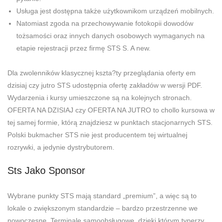
Usługa jest dostępna także użytkownikom urządzeń mobilnych.
Natomiast zgoda na przechowywanie fotokopii dowodów
tożsamości oraz innych danych osobowych wymaganych na
etapie rejestracji przez firmę STS S. A new.
Dla zwolenników klasycznej kszta?ty przeglądania oferty em
dzisiaj czy jutro STS udostępnia ofertę zakładów w wersji PDF.
Wydarzenia i kursy umieszczone są na kolejnych stronach.
OFERTA NA DZISIAJ czy OFERTA NA JUTRO to chollo kursowa w
tej samej formie, którą znajdziesz w punktach stacjonarnych STS.
Polski bukmacher STS nie jest producentem tej wirtualnej
rozrywki, a jedynie dystrybutorem.
Sts Jako Sponsor
Wybrane punkty STS mają standard „premium”, a więc są to
lokale o zwiększonym standardzie – bardzo przestrzenne we
nowoczesne. Terminale samoobsługowe, dzięki którym typerzy