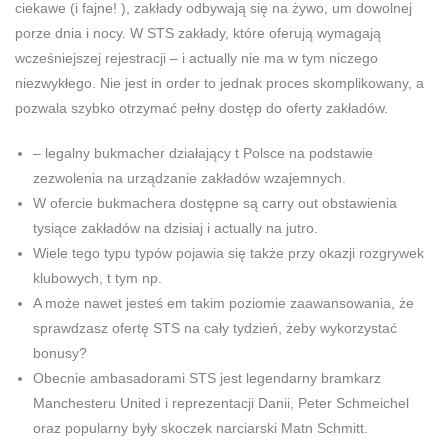
ciekawe (i fajne! ), zakłady odbywają się na żywo, um dowolnej
porze dnia i nocy. W STS zakłady, które oferują wymagają
wcześniejszej rejestracji – i actually nie ma w tym niczego
niezwykłego. Nie jest in order to jednak proces skomplikowany, a
pozwala szybko otrzymać pełny dostęp do oferty zakładów.
– legalny bukmacher działający t Polsce na podstawie
zezwolenia na urządzanie zakładów wzajemnych.
W ofercie bukmachera dostępne są carry out obstawienia
tysiące zakładów na dzisiaj i actually na jutro.
Wiele tego typu typów pojawia się także przy okazji rozgrywek
klubowych, t tym np.
A może nawet jesteś em takim poziomie zaawansowania, że
sprawdzasz ofertę STS na cały tydzień, żeby wykorzystać
bonusy?
Obecnie ambasadorami STS jest legendarny bramkarz
Manchesteru United i reprezentacji Danii, Peter Schmeichel
oraz popularny były skoczek narciarski Matn Schmitt.