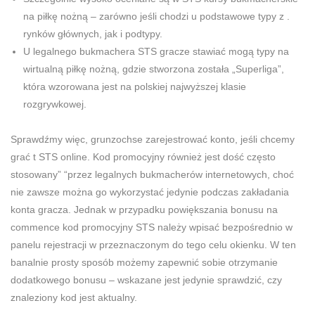
na piłkę nożną – zarówno jeśli chodzi u podstawowe typy z .
rynków głównych, jak i podtypy.
U legalnego bukmachera STS gracze stawiać mogą typy na
wirtualną piłkę nożną, gdzie stworzona została „Superliga”,
która wzorowana jest na polskiej najwyższej klasie
rozgrywkowej.
Sprawdźmy więc, grunzochse zarejestrować konto, jeśli chcemy
grać t STS online. Kod promocyjny również jest dość często
stosowany” “przez legalnych bukmacherów internetowych, choć
nie zawsze można go wykorzystać jedynie podczas zakładania
konta gracza. Jednak w przypadku powiększania bonusu na
commence kod promocyjny STS należy wpisać bezpośrednio w
panelu rejestracji w przeznaczonym do tego celu okienku. W ten
banalnie prosty sposób możemy zapewnić sobie otrzymanie
dodatkowego bonusu – wskazane jest jedynie sprawdzić, czy
znaleziony kod jest aktualny.