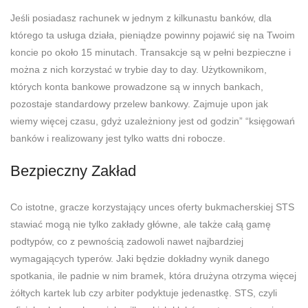
Jeśli posiadasz rachunek w jednym z kilkunastu banków, dla
którego ta usługa działa, pieniądze powinny pojawić się na Twoim
koncie po około 15 minutach. Transakcje są w pełni bezpieczne i
można z nich korzystać w trybie day to day. Użytkownikom,
których konta bankowe prowadzone są w innych bankach,
pozostaje standardowy przelew bankowy. Zajmuje upon jak
wiemy więcej czasu, gdyż uzależniony jest od godzin” “księgowań
banków i realizowany jest tylko watts dni robocze.
Bezpieczny Zakład
Co istotne, gracze korzystający unces oferty bukmacherskiej STS
stawiać mogą nie tylko zakłady główne, ale także całą gamę
podtypów, co z pewnością zadowoli nawet najbardziej
wymagających typerów. Jaki będzie dokładny wynik danego
spotkania, ile padnie w nim bramek, która drużyna otrzyma więcej
żółtych kartek lub czy arbiter podyktuje jedenastkę. STS, czyli