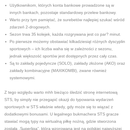
Użytkownikom, których konta bankowe prowadzone są w
innych bankach, pozostaje standardowy przelew bankowy.
Warto przy tym pamiętać, że surebetów najlepiej szukać wśród
zdarzeń 2-drogowych.
Sezon trwa 35 kolejek, każda rozgrywana jest co par? minut.
Po pierwsze możemy obstawiać kilkadziesiąt różnych dyscyplin
sportowych – ich liczba waha się w zależności z sezonu,
jednak większość sportów jest dostępnych przez cały czas.
Są to zakłady pojedyncze (SOLO), zakłady złożone (AKO) oraz
zakłady kombinacyjne (MAXIKOMBI), zwane również
systemowymi.
Z tego względu warto mhh bieżąco śledzić stronę internetową
STS, by simply nie przegapić okazji do typowania wydarzeń
sportowych w STS właśnie wtedy, gdy może się to wiązać z
dodatkowymi bonusami. U legalnego bukmachera STS gracze
stawiać mogą typy na wirtualną piłkę nożną, gdzie stworzona
została „Superliga”, która wzorowana jest na polskiej najwyższej