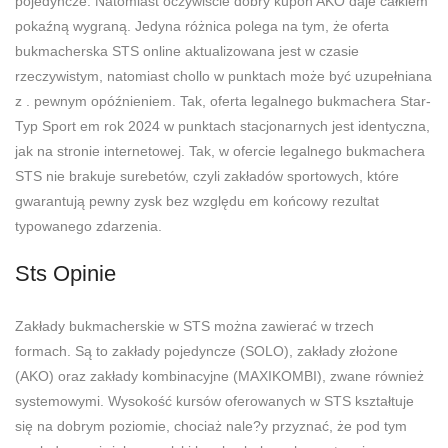
pojedyncze. Natomiast oczywiscie dobry kupon AKO daje całkiem
pokaźną wygraną. Jedyna różnica polega na tym, że oferta
bukmacherska STS online aktualizowana jest w czasie
rzeczywistym, natomiast chollo w punktach może być uzupełniana
z . pewnym opóźnieniem. Tak, oferta legalnego bukmachera Star-
Typ Sport em rok 2024 w punktach stacjonarnych jest identyczna,
jak na stronie internetowej. Tak, w ofercie legalnego bukmachera
STS nie brakuje surebetów, czyli zakładów sportowych, które
gwarantują pewny zysk bez względu em końcowy rezultat
typowanego zdarzenia.
Sts Opinie
Zakłady bukmacherskie w STS można zawierać w trzech
formach. Są to zakłady pojedyncze (SOLO), zakłady złożone
(AKO) oraz zakłady kombinacyjne (MAXIKOMBI), zwane również
systemowymi. Wysokość kursów oferowanych w STS kształtuje
się na dobrym poziomie, chociaż nale?y przyznać, że pod tym