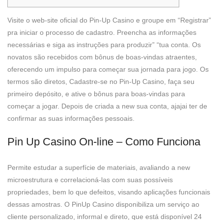
Visite o web-site oficial do Pin-Up Casino e groupe em “Registrar”
pra iniciar o processo de cadastro. Preencha as informações
necessárias e siga as instruções para produzir” “tua conta. Os
novatos são recebidos com bônus de boas-vindas atraentes,
oferecendo um impulso para começar sua jornada para jogo. Os
termos são diretos, Cadastre-se no Pin-Up Casino, faça seu
primeiro depósito, e ative o bônus para boas-vindas para
começar a jogar. Depois de criada a new sua conta, ajajai ter de
confirmar as suas informações pessoais.
Pin Up Casino On-line – Como Funciona
Permite estudar a superfície de materiais, avaliando a new
microestrutura e correlacioná-las com suas possíveis
propriedades, bem lo que defeitos, visando aplicações funcionais
dessas amostras. O PinUp Casino disponibiliza um serviço ao
cliente personalizado, informal e direto, que está disponível 24