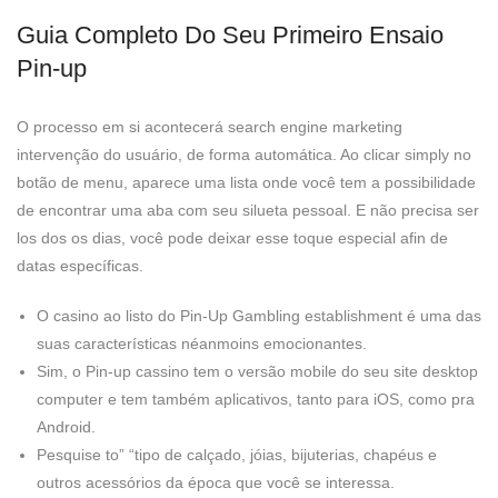
Guia Completo Do Seu Primeiro Ensaio
Pin-up
O processo em si acontecerá search engine marketing
intervenção do usuário, de forma automática. Ao clicar simply no
botão de menu, aparece uma lista onde você tem a possibilidade
de encontrar uma aba com seu silueta pessoal. E não precisa ser
los dos os dias, você pode deixar esse toque especial afin de
datas específicas.
O casino ao listo do Pin-Up Gambling establishment é uma das
suas características néanmoins emocionantes.
Sim, o Pin-up cassino tem o versão mobile do seu site desktop
computer e tem também aplicativos, tanto para iOS, como pra
Android.
Pesquise to” “tipo de calçado, jóias, bijuterias, chapéus e
outros acessórios da época que você se interessa.