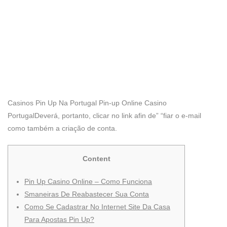
Casinos Pin Up Na Portugal Pin-up Online Casino
Portugal
Deverá, portanto, clicar no link afin de” “fiar o e-mail
como também a criação de conta.
Content
Pin Up Casino Online – Como Funciona
Smaneiras De Reabastecer Sua Conta
Como Se Cadastrar No Internet Site Da Casa
Para Apostas Pin Up?