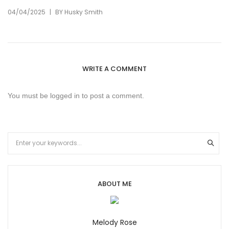
|
04/04/2025
BY
Husky Smith
WRITE A COMMENT
You must be
logged in
to post a comment.
ABOUT ME
Melody Rose