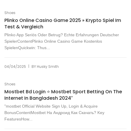
Shoes
Plinko Online Casino Game 2025 » Krypto Spiel Im
Test & Vergleich
Plinko App Seriös Oder Betrug? Echte Erfahrungen Deutscher
SpielerContentPlinko Online Casino Game Kostenlos
SpielenQuickwin: Thus...
|
04/04/2025
BY
Husky Smith
Shoes
Mostbet Bd Login ⭐️ Mostbet Sport Betting On The
Internet In Bangladesh 2024″
"mostbet Official Website Sign Up, Login & Acquire
BonusContentMostbet На Андроид Как Скачать? Key
FeaturesHow...