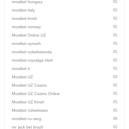
mostbet hungary
01
mostbet italy
01
mostbet kirish
01
mostbet norway
01
Mostbet Online UZ
01
mostbet oynash
01
mostbet ozbekistonda
01
mostbet royxatga olish
01
mostbet tr
01
Mostbet UZ
03
Mostbet UZ Casino
01
Mostbet UZ Casino Online
01
Mostbet UZ Kirish
01
Mostbet Uzbekistan
01
mostbet-ru-serg
04
mr jack bet brazil
01