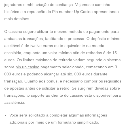
jogadores e mhh criação de confiança. Vejamos o caminho
histórico e a reputação do Pin number Up Casino apresentando
mais detalhes.
O cassino sugere utilizar to mesmo método de pagamento para
ambas as transações, facilitando o processo. O depósito mínimo
aceitável é de twelve euros ou to equivalente na moeda
escolhida, enquanto um valor mínimo afin de retiradas é de 15
euros. Os limites máximos de retirada variam segundo o sistema
sobre
pin up casino
pagamento selecionado, começando em 3.
000 euros e podendo alcançar até six. 000 euros durante
transação. Quanto aos bônus, é necessário cumprir os requisitos
de apostas antes de solicitar a retiro. Se surgirem dúvidas sobre
transações, to suporte ao cliente do cassino está disponível para
assistência.
Você será solicitado a completar algumas informações
adicionais por meio de um formulário simplificado.