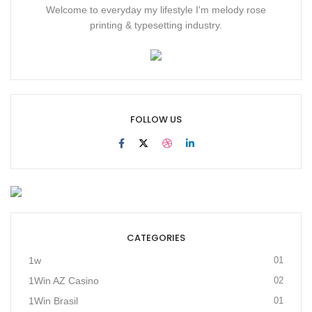
Welcome to everyday my lifestyle I'm melody rose
printing & typesetting industry.
FOLLOW US
CATEGORIES
1w
01
1Win AZ Casino
02
1Win Brasil
01