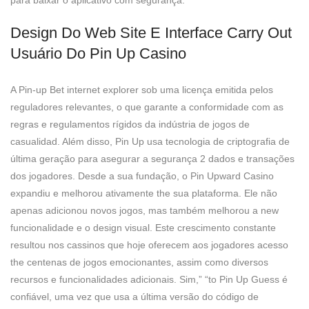
para baixar o aplicativo com segurança.
Design Do Web Site E Interface Carry Out
Usuário Do Pin Up Casino
A Pin-up Bet internet explorer sob uma licença emitida pelos
reguladores relevantes, o que garante a conformidade com as
regras e regulamentos rígidos da indústria de jogos de
casualidad. Além disso, Pin Up usa tecnologia de criptografia de
última geração para asegurar a segurança 2 dados e transações
dos jogadores. Desde a sua fundação, o Pin Upward Casino
expandiu e melhorou ativamente the sua plataforma. Ele não
apenas adicionou novos jogos, mas também melhorou a new
funcionalidade e o design visual. Este crescimento constante
resultou nos cassinos que hoje oferecem aos jogadores acesso
the centenas de jogos emocionantes, assim como diversos
recursos e funcionalidades adicionais. Sim,” “to Pin Up Guess é
confiável, uma vez que usa a última versão do código de