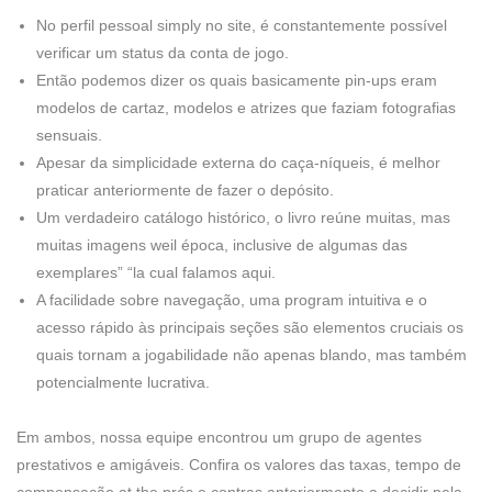
No perfil pessoal simply no site, é constantemente possível
verificar um status da conta de jogo.
Então podemos dizer os quais basicamente pin-ups eram
modelos de cartaz, modelos e atrizes que faziam fotografias
sensuais.
Apesar da simplicidade externa do caça-níqueis, é melhor
praticar anteriormente de fazer o depósito.
Um verdadeiro catálogo histórico, o livro reúne muitas, mas
muitas imagens weil época, inclusive de algumas das
exemplares” “la cual falamos aqui.
A facilidade sobre navegação, uma program intuitiva e o
acesso rápido às principais seções são elementos cruciais os
quais tornam a jogabilidade não apenas blando, mas também
potencialmente lucrativa.
Em ambos, nossa equipe encontrou um grupo de agentes
prestativos e amigáveis. Confira os valores das taxas, tempo de