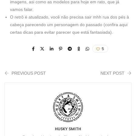
imagens, asi como as modelos para hoje em rato, que já
vamos falar.
O retrô é atualizado, você não precisa sair mhh rua dos pés à
cabeça parecendo um personagem do passado (confira aqui
certas dicas para evitar parecer que está fantasiada).
5
PREVIOUS POST
NEXT POST
HUSKY SMITH