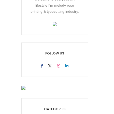
lifestyle I'm melody rose
printing & typesetting industry.
FOLLOW US
CATEGORIES