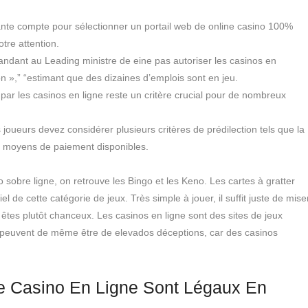
ante compte pour sélectionner un portail web de online casino 100%
tre attention.
ndant au Leading ministre de eine pas autoriser les casinos en
»,” “estimant que des dizaines d’emplois sont en jeu.
s par les casinos en ligne reste un critère crucial pour de nombreux
 joueurs devez considérer plusieurs critères de prédilection tels que la
les moyens de paiement disponibles.
o sobre ligne, on retrouve les Bingo et les Keno. Les cartes à gratter
 de cette catégorie de jeux. Très simple à jouer, il suffit juste de mise
rs êtes plutôt chanceux. Les casinos en ligne sont des sites de jeux
tes peuvent de même être de elevados déceptions, car des casinos
e Casino En Ligne Sont Légaux En