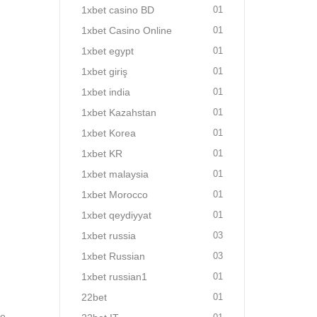
1xbet casino BD
01
1xbet Casino Online
01
1xbet egypt
01
1xbet giriş
01
1xbet india
01
1xbet Kazahstan
01
1xbet Korea
01
1xbet KR
01
1xbet malaysia
01
1xbet Morocco
01
1xbet qeydiyyat
01
1xbet russia
03
1xbet Russian
03
1xbet russian1
01
22bet
01
le