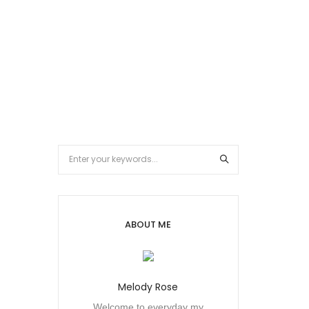
ABOUT ME
Melody Rose
Welcome to everyday my