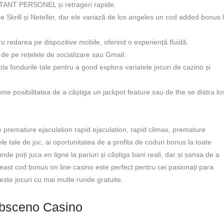
TANT PERSONEL și retrageri rapide.
ice Skrill și Neteller, dar ele variază de los angeles un cod added bonus 
 redarea pe dispozitive mobile, oferind o experiență fluidă.
ul de pe rețelele de socializare sau Gmail.
la fondurile tale pentru a good explora variatele jocuri de cazino și
me posibilitatea de a câștiga un jackpot feature sau de the se distra lo
e premature ejaculation rapid ejaculation, rapid climax, premature
ele tale de joc, ai oportunitatea de a profita de coduri bonus la toate
nde poți juca en ligne la pariuri și câștiga bani reali, dar și șansa de a
east cod bonus on line casino este perfect pentru cei pasionați para
ceste jocuri cu mai multe runde gratuite.
Obsceno Casino