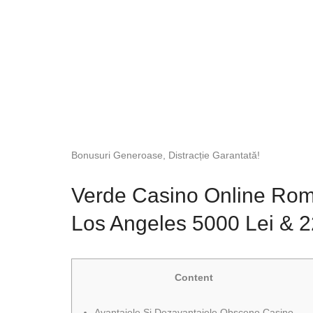
Bonusuri Generoase, Distracție Garantată!
Verde Casino Online Ro
Los Angeles 5000 Lei & 22
Content
Avantajele Și Dezavantajele Obsceno Casino