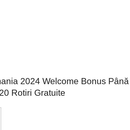
mania 2024 Welcome Bonus Până
0 Rotiri Gratuite