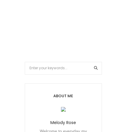
ABOUT ME
Melody Rose
Welcome to everyday my