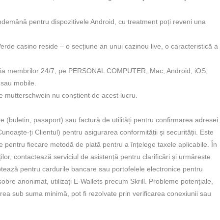
ndemână pentru dispozitivele Android, cu treatment poți reveni una
erde casino reside – o secțiune an unui cazinou live, o caracteristică a
poziția membrilor 24/7, pe PERSONAL COMPUTER, Mac, Android, iOS,
 sau mobile.
ste mutterschwein nu conștient de acest lucru.
ate (buletin, pașaport) sau factură de utilități pentru confirmarea adresei.
aște-ți Clientul) pentru asigurarea conformității și securității. Este
e pentru fiecare metodă de plată pentru a înțelege taxele aplicabile. În
ilor, contactează serviciul de asistență pentru clarificări și urmărește
 Optează pentru cardurile bancare sau portofelele electronice pentru
 sobre anonimat, utilizați E-Wallets precum Skrill. Probleme potențiale,
rea sub suma minimă, pot fi rezolvate prin verificarea conexiunii sau