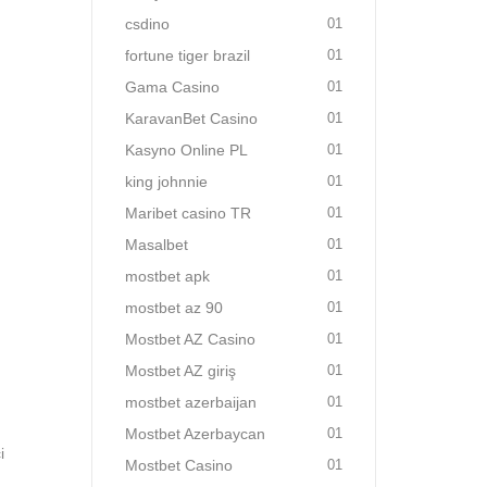
csdino
01
fortune tiger brazil
01
Gama Casino
01
KaravanBet Casino
01
Kasyno Online PL
01
king johnnie
01
Maribet casino TR
01
Masalbet
01
mostbet apk
01
mostbet az 90
01
Mostbet AZ Casino
01
Mostbet AZ giriş
01
mostbet azerbaijan
01
Mostbet Azerbaycan
01
i
Mostbet Casino
01