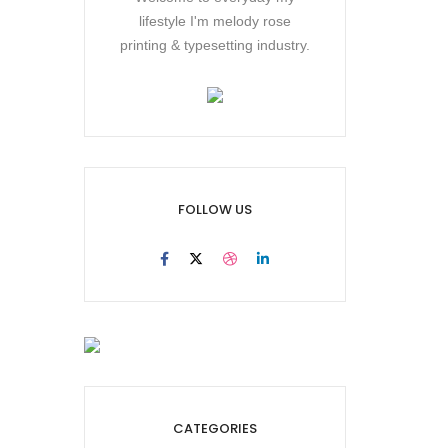
lifestyle I'm melody rose
printing & typesetting industry.
FOLLOW US
CATEGORIES