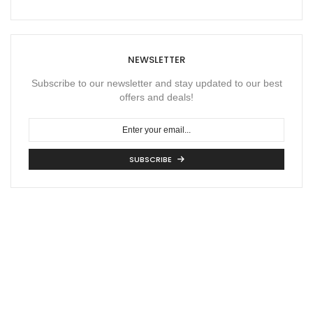
NEWSLETTER
Subscribe to our newsletter and stay updated to our best
offers and deals!
SUBSCRIBE