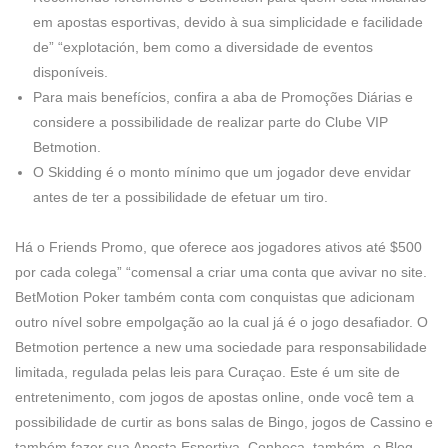
em apostas esportivas, devido à sua simplicidade e facilidade
de” “explotación, bem como a diversidade de eventos
disponíveis.
Para mais benefícios, confira a aba de Promoções Diárias e
considere a possibilidade de realizar parte do Clube VIP
Betmotion.
O Skidding é o monto mínimo que um jogador deve envidar
antes de ter a possibilidade de efetuar um tiro.
Há o Friends Promo, que oferece aos jogadores ativos até $500
por cada colega” “comensal a criar uma conta que avivar no site.
BetMotion Poker também conta com conquistas que adicionam
outro nível sobre empolgação ao la cual já é o jogo desafiador. O
Betmotion pertence a new uma sociedade para responsabilidade
limitada, regulada pelas leis para Curaçao. Este é um site de
entretenimento, com jogos de apostas online, onde você tem a
possibilidade de curtir as bons salas de Bingo, jogos de Cassino e
também fazer sua Aposta Esportiva. Conheça, também, o Blog