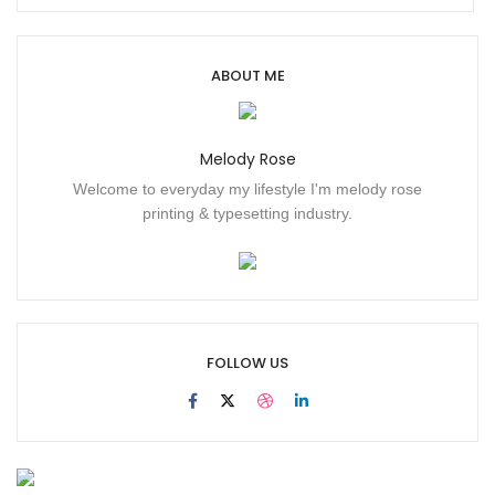
ABOUT ME
Melody Rose
Welcome to everyday my lifestyle I'm melody rose
printing & typesetting industry.
FOLLOW US