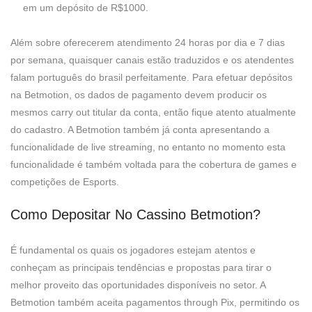
em um depósito de R$1000.
Além sobre oferecerem atendimento 24 horas por dia e 7 dias
por semana, quaisquer canais estão traduzidos e os atendentes
falam português do brasil perfeitamente. Para efetuar depósitos
na Betmotion, os dados de pagamento devem producir os
mesmos carry out titular da conta, então fique atento atualmente
do cadastro. A Betmotion também já conta apresentando a
funcionalidade de live streaming, no entanto no momento esta
funcionalidade é também voltada para the cobertura de games e
competições de Esports.
Como Depositar No Cassino Betmotion?
É fundamental os quais os jogadores estejam atentos e
conheçam as principais tendências e propostas para tirar o
melhor proveito das oportunidades disponíveis no setor. A
Betmotion também aceita pagamentos through Pix, permitindo os