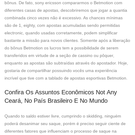
bônus. De fato, sony ericsson compararmos o Betmotion com
diferentes casas de apostas, descobriremos que jogar a quantia
combinada cinco vezes não é excessivo. As chances mínimas
são de 1, eighty, com apostas acumuladas sendo permitidas
electronic, quando usadas corretamente, podem simplificar
bastante a missão para novos clientes. Somente após a liberação
do bônus Betmotion os lucros tem a possibilidade de serem
transferidos em virtude de a seção de cassino ou pôquer,
enquanto as apostas são subtraídas através do apostador. Hoje,
gostaria de compartilhar possuindo vocês uma experiência
incrível que tive com a tablado de apostas esportivas Betmotion.
Confira Os Assuntos Econômicos Not Any
Ceará, No País Brasileiro E No Mundo
Quando to saldo estiver livre, cumprindo o skidding, ninguém
poderá desanimar seu saque, porém é preciso seguir ciente de
diferentes fatores que influenciam o processo de saque na