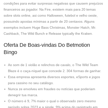
condições para evitar surpresas negativas que causem prejuízos
financeiros ao jogador. Na Fire, existem mais para 20 temas
sobre slots online, asi como Halloween, futebol e velho oeste,
possuindo apostas mínimas a partir de 20 centavos. Alguns
exemplos incluem Huge Bass Christmas, Monster Hatch, Mr.
Cashback, The Wild Bunch e Release typically the Kraken.
Oferta De Boas-vindas Do Betmotion
Bingo
Ao som de 1 violão e relinchos de cavalo, o The Wild Team
Blaze é o caça-níquel que concede 2. 304 formas de ganhar.
Essa empresa apresenta diversos esportes, eSports e jogos
para cassino no seu catálogo.
Nunca ze envolveu em fraudes ou notícias que poderiam
denegrir tua marca.
O número é 9, 7% maior o qual o observado zero mesmo
período sobre 2023 e a single, 9% acima do registrado em