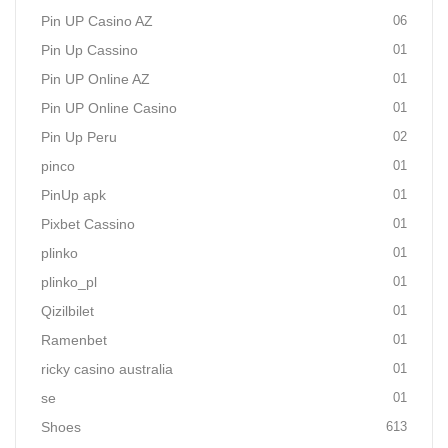
Pin UP Casino AZ
06
Pin Up Cassino
01
Pin UP Online AZ
01
Pin UP Online Casino
01
Pin Up Peru
02
pinco
01
PinUp apk
01
Pixbet Cassino
01
plinko
01
plinko_pl
01
Qizilbilet
01
Ramenbet
01
ricky casino australia
01
se
01
Shoes
613