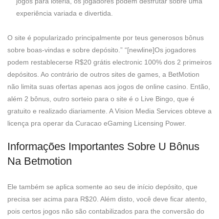
jogos para loteria, os jogadores podem desfrutar sobre uma
experiência variada e divertida.
O site é popularizado principalmente por teus generosos bônus
sobre boas-vindas e sobre depósito.” “[newline]Os jogadores
podem restablecerse R$20 grátis electronic 100% dos 2 primeiros
depósitos. Ao contrário de outros sites de games, a BetMotion
não limita suas ofertas apenas aos jogos de online casino. Então,
além 2 bônus, outro sorteio para o site é o Live Bingo, que é
gratuito e realizado diariamente. A Vision Media Services obteve a
licença pra operar da Curacao eGaming Licensing Power.
Informações Importantes Sobre U Bônus
Na Betmotion
Ele também se aplica somente ao seu de início depósito, que
precisa ser acima para R$20. Além disto, você deve ficar atento,
pois certos jogos não são contabilizados para the conversão do