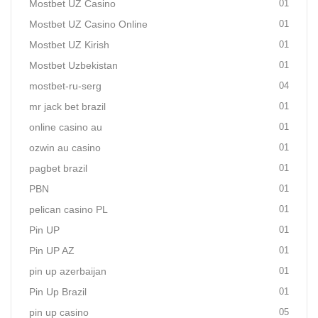
Mostbet UZ Casino
01
Mostbet UZ Casino Online
01
Mostbet UZ Kirish
01
Mostbet Uzbekistan
01
mostbet-ru-serg
04
mr jack bet brazil
01
online casino au
01
ozwin au casino
01
pagbet brazil
01
PBN
01
pelican casino PL
01
Pin UP
01
Pin UP AZ
01
pin up azerbaijan
01
Pin Up Brazil
01
pin up casino
05