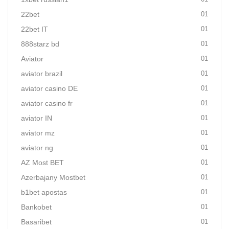
22bet
01
22bet IT
01
888starz bd
01
Aviator
01
aviator brazil
01
aviator casino DE
01
aviator casino fr
01
aviator IN
01
aviator mz
01
aviator ng
01
AZ Most BET
01
Azerbajany Mostbet
01
b1bet apostas
01
Bankobet
01
Basaribet
01