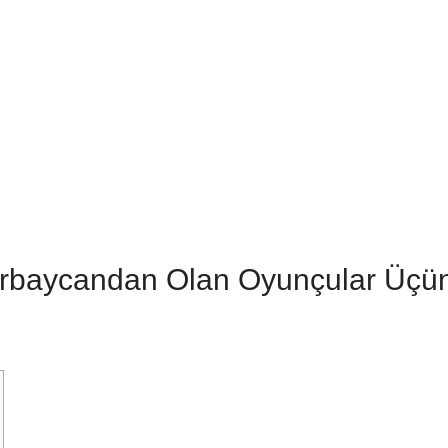
zərbaycandan Olan Oyunçular Üçü