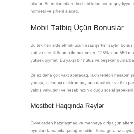
olunur. Bu məlumatları daxil etdikdən sonra qeydiyya
nömrəsi və şifrəni alacaq.
Mobil Tətbiq Üçün Bonuslar
Bu təklifləri əldə etmək üçün əsas şərtlər saytın bonu
xətt və sürətli ödəmə ilə bukmeker! 125% -dən 550 ma
yüksək qiymət. Bu yaxşı bir nüfuz və peşəkar qumarbaz
Bir az daha çox vaxt aparacaq, lakin telefon hesabın ş
yanaşı, istifadəçi elektron poçtuna daxil olur və özü p
yalnız valyutanı və hesabınızın olduğu sosial şəbəkəni
Mostbet Haqqında Rəylər
Əvvəlcədən hazırlaşmaq və mənbəyə giriş üçün alterna
oyunları tamamilə qadağan edildi. Buna görə az sayda 