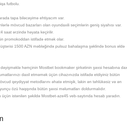
iqa futbolu.
rada tapa biləcəyimə ehtiyacım var.
nlərlə mövcud bazarları olan oyundaxili seçimlərin geniş siyahısı var.
4 saat ərzində həyata keçirilir.
n promokoddan istifadə etmək olar.
üştərisi 1500 AZN məbləğində pulsuz bahalaşma şəklində bonus əldə
ni dəyişməklə həmçinin Mostbet bookmaker şirkətinin şəxsi hesabına dax
umatlarınızı daxil etməmək üçün cihazınızda istifadə etdiyiniz bütün
mövcud qeydiyyat metodlarını əhatə etmişik, lakin ən təhlükəsiz və ən
, oyunçu özü haqqında bütün şəxsi məlumatları doldurmalıdır.
in üçün istənilən şəkildə Mostbet-aze45 veb-saytında hesab yaradın.
.
n