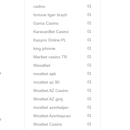
csdino
01
fortune tiger brazil
01
Gama Casino
01
KaravanBet Casino
01
Kasyno Online PL
01
king johnnie
01
Maribet casino TR
01
Masalbet
01
ə
mostbet apk
01
mostbet az 90
01
Mostbet AZ Casino
01
Mostbet AZ giriş
01
mostbet azerbaijan
01
Mostbet Azerbaycan
01
r
Mostbet Casino
01