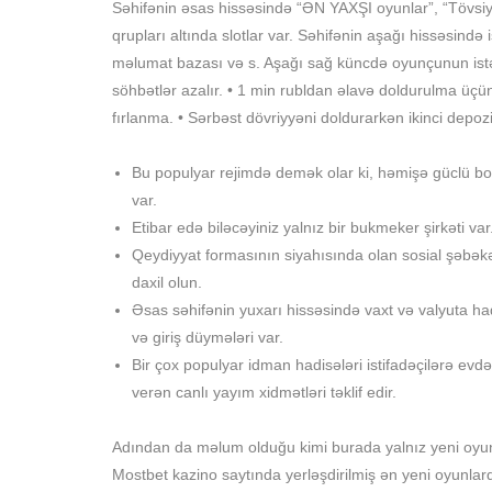
Səhifənin əsas hissəsində “ƏN YAXŞI oyunlar”, “Tövsiy
qrupları altında slotlar var. Səhifənin aşağı hissəsin
məlumat bazası və s. Aşağı sağ küncdə oyunçunun istəni
söhbətlər azalır. • 1 min rubldan əlavə doldurulma üç
fırlanma. • Sərbəst dövriyyəni doldurarkən ikinci dep
Bu populyar rejimdə demək olar ki, həmişə güclü b
var.
Etibar edə biləcəyiniz yalnız bir bukmeker şirkəti var
Qeydiyyat formasının siyahısında olan sosial şəbəkəl
daxil olun.
Əsas səhifənin yuxarı hissəsində vaxt və valyuta ha
və giriş düymələri var.
Bir çox populyar idman hadisələri istifadəçilərə e
verən canlı yayım xidmətləri təklif edir.
Adından da məlum olduğu kimi burada yalnız yeni oyunla
Mostbet kazino saytında yerləşdirilmiş ən yeni oyunlard