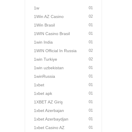
1w
01
1Win AZ Casino
02
1Win Brasil
01
1WIN Casino Brasil
01
1win India
01
1WIN Official In Russia
02
1win Turkiye
02
1win uzbekistan
01
1winRussia
01
1xbet
01
1xbet apk
01
1XBET AZ Giriş
01
1xbet Azerbajan
01
1xbet Azerbaydjan
01
1xbet Casino AZ
01