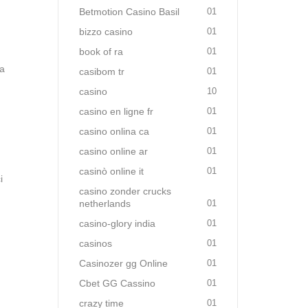
Betmotion Casino Basil
01
bizzo casino
01
book of ra
01
da
casibom tr
01
casino
10
casino en ligne fr
01
casino onlina ca
01
casino online ar
01
casinò online it
01
i
casino zonder crucks
netherlands
01
casino-glory india
01
casinos
01
Casinozer gg Online
01
Cbet GG Cassino
01
crazy time
01