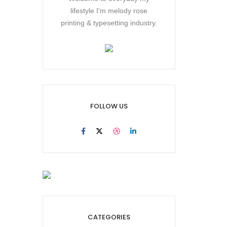
lifestyle I'm melody rose
printing & typesetting industry.
FOLLOW US
CATEGORIES