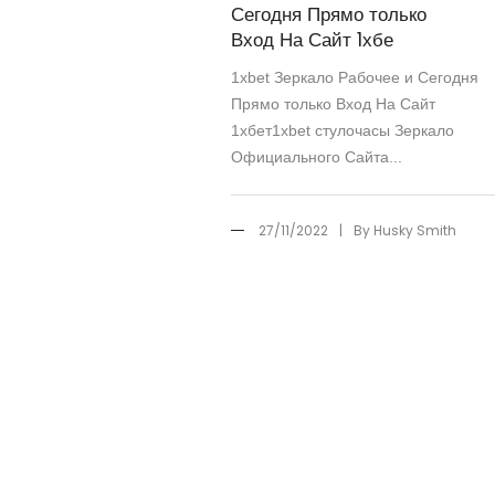
Сегодня Прямо только
Вход На Сайт 1хбе
1xbet Зеркало Рабочее и Сегодня
Прямо только Вход На Сайт
1хбет1xbet стулочасы Зеркало
Официального Сайта...
|
27/11/2022
By
Husky Smith