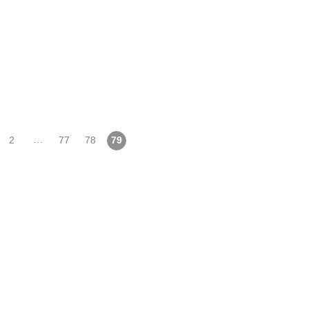
…
2
77
78
79