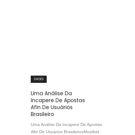
SHOES
Uma Análise Da
Incapere De Apostas
Afin De Usuários
Brasileiro
Uma Análise Da Incapere De Apostas
Afin De Usuários BrasileirosMostbet