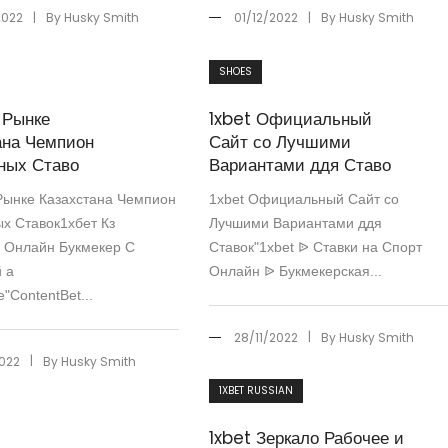
|
|
2022
By
Husky Smith
01/12/2022
By
Husky Smith
SHOES
 Рынке
1xbet Официальный
ана Чемпион
Сайт со Лучшими
ных Ставо
Вариантами ддя Ставо
Рынке Казахстана Чемпион
1xbet Официальный Сайт со
х Ставок1хбет Кз
Лучшими Вариантами ддя
 Онлайн Букмекер С
Ставок"1xbet ᐉ Ставки на Спорт
 а
Онлайн ᐉ Букмекерская...
"ContentBet...
|
28/11/2022
By
Husky Smith
|
2022
By
Husky Smith
1XBET RUSSIAN
1xbet Зеркало Рабочее и