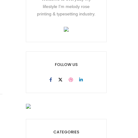
lifestyle I'm melody rose
printing & typesetting industry.
FOLLOW US
CATEGORIES