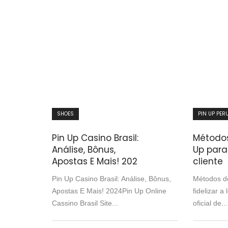
SHOES
PIN UP PER
Pin Up Casino Brasil:
Métodos
Análise, Bônus,
Up para 
Apostas E Mais! 202
cliente
Pin Up Casino Brasil: Análise, Bônus,
Métodos d
Apostas E Mais! 2024Pin Up Online
fidelizar a
Cassino Brasil Site...
oficial de...