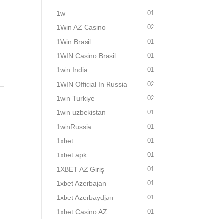
1w
01
1Win AZ Casino
02
1Win Brasil
01
1WIN Casino Brasil
01
1win India
01
1WIN Official In Russia
02
1win Turkiye
02
1win uzbekistan
01
1winRussia
01
1xbet
01
1xbet apk
01
1XBET AZ Giriş
01
1xbet Azerbajan
01
1xbet Azerbaydjan
01
1xbet Casino AZ
01