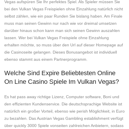
Vegas aufspüren Sie Ihr perfektes Spiel. Als Spieler müssen Sie
bei den Vulkan Vegas Freispielen ohne Einzahlung natürlich nicht
selbst zählen, wie ein paar Runden Sie bislang haben. Am Finale
muss man seinen Gewinn nur nach wie vor dreimal umsetzen
darüber hinaus schon kann man sich seinen Gewinn auszahlen
lassen. Wer bei Vulkan Vegas Freispiele ohne Einzahlung
erhalten möchte, so muss über den Url auf dieser Homepage auf
die Casinoseite gelangen. Dieses Bonusangebot ist individuell
ebenso stammt aus einem Partnerprogramm.
Welche Sind Expire Beliebtesten Online
On Line Casino Spiele Im Vulkan Vegas?
Es hat pass away richtige Lizenz, Computer software, Boni und
den effizienten Kundenservice. Die deutschsprachige Website ist
natürlich ein großer Vorteil, ebenso wie perish Möglichkeit, in Euro
zu bezahlen. Das Austrian Vegas Gambling establishment verfügt
über quickly 3000 Spiele vonseiten zahlreichen Anbietern, sodass