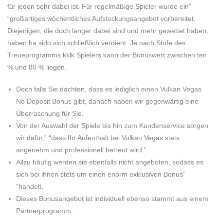
für jeden sehr dabei ist. Für regelmäßige Spieler wurde ein”
“großartiges wöchentliches Aufstockungsangebot vorbereitet.
Diejenigen, die doch länger dabei sind und mehr gewettet haben,
haben ha sido sich schließlich verdient. Je nach Stufe des
Treueprogramms kklk Spielers kann der Bonuswert zwischen ten
% und 80 % liegen.
Doch falls Sie dachten, dass es lediglich einen Vulkan Vegas
No Deposit Bonus gibt, danach haben wir gegenwärtig eine
Überraschung für Sie.
Von der Auswahl der Spiele bis hin zum Kundenservice sorgen
wir dafür,” “dass Ihr Aufenthalt bei Vulkan Vegas stets
angenehm und professionell betreut wird.”
Allzu häufig werden sie ebenfalls nicht angeboten, sodass es
sich bei ihnen stets um einen enorm exklusiven Bonus”
“handelt.
Dieses Bonusangebot ist individuell ebenso stammt aus einem
Partnerprogramm.