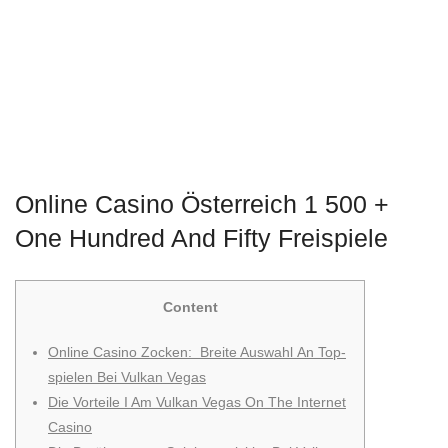
Online Casino Österreich 1 500 +
One Hundred And Fifty Freispiele
Content
Online Casino Zocken: Breite Auswahl An Top-
spielen Bei Vulkan Vegas
Die Vorteile I Am Vulkan Vegas On The Internet
Casino