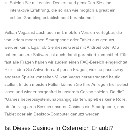
Spielen Sie mit echten Dealern und genießen Sie eine
interaktive Erfahrung, die so nah wie möglich a great ein
echtes Gambling establishment herankommt.
Vulkan Vegas ist auch auch in 1 mobilen Version verfügbar, die
von jedem modernen Smartphone oder Tablet aus genutzt
werden kann. Egal, ob Sie dieses Gerät mit Android oder iOS
haben, unsere Software ist auch damit garantiert kompatibel. Für
fast alle Fragen haben wir zudem einen FAQ-Bereich eingerichtet.
Hier finden Sie Antworten auf perish Fragen, welche pass away
anderen Spieler vonseiten Vulkan Vegas herausragend häufig
stellen. In den meisten Fällen können Sie Ihre Anliegen hier selbst
lösen und wieder sorgenfrei in unserem Casino spielen. Da die”
“Games betriebssystemunabhängig starten, spielt es keine Rolle,
ob für living area Besuch unseres Casinos ein Smartphone, das
Tablet oder ein Desktop-Computer genutzt werden.
Ist Dieses Casinos In Österreich Erlaubt?