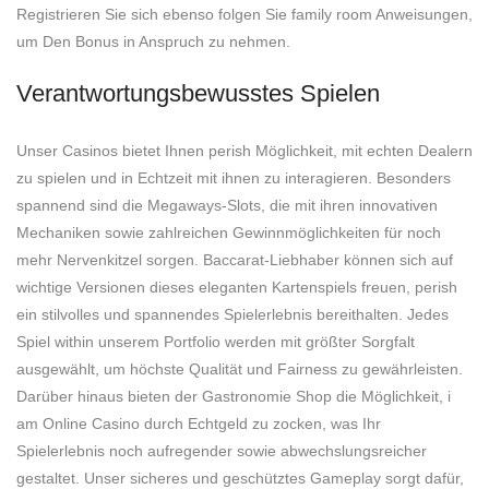
Registrieren Sie sich ebenso folgen Sie family room Anweisungen,
um Den Bonus in Anspruch zu nehmen.
Verantwortungsbewusstes Spielen
Unser Casinos bietet Ihnen perish Möglichkeit, mit echten Dealern
zu spielen und in Echtzeit mit ihnen zu interagieren. Besonders
spannend sind die Megaways-Slots, die mit ihren innovativen
Mechaniken sowie zahlreichen Gewinnmöglichkeiten für noch
mehr Nervenkitzel sorgen. Baccarat-Liebhaber können sich auf
wichtige Versionen dieses eleganten Kartenspiels freuen, perish
ein stilvolles und spannendes Spielerlebnis bereithalten. Jedes
Spiel within unserem Portfolio werden mit größter Sorgfalt
ausgewählt, um höchste Qualität und Fairness zu gewährleisten.
Darüber hinaus bieten der Gastronomie Shop die Möglichkeit, i
am Online Casino durch Echtgeld zu zocken, was Ihr
Spielerlebnis noch aufregender sowie abwechslungsreicher
gestaltet. Unser sicheres und geschütztes Gameplay sorgt dafür,