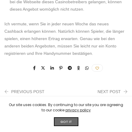
bei die Webseite dieses Casinobetreibers gelangen, können
dieses Angebot womöglich nicht nutzen.
Ich vermute, wenn Sie in jeder neuen Woche das neues
Cashback erlangen können. Natürlich können Spieler, die länger
spielen, einen höheren Ertrag erwarten. Genau wie bei den
anderen beiden Angeboten, müssen Sie leicht nur ein Konto
registrieren und Ihre Handynummer bestätigen.
PREVIOUS POST
NEXT POST
Our site uses cookies. By continuing to our site you are agreeing
to our cookie
privacy policy
GOT IT