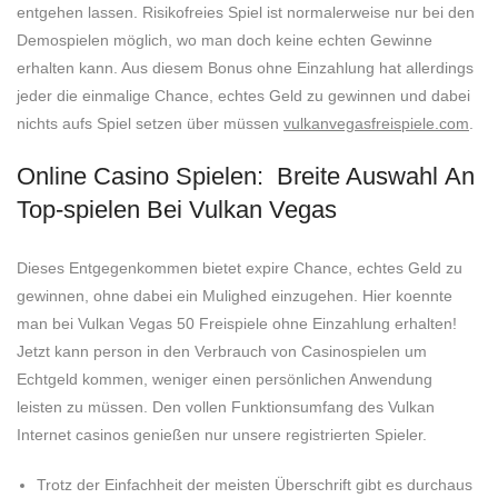
entgehen lassen. Risikofreies Spiel ist normalerweise nur bei den
Demospielen möglich, wo man doch keine echten Gewinne
erhalten kann. Aus diesem Bonus ohne Einzahlung hat allerdings
jeder die einmalige Chance, echtes Geld zu gewinnen und dabei
nichts aufs Spiel setzen über müssen
vulkanvegasfreispiele.com
.
Online Casino Spielen: Breite Auswahl An
Top-spielen Bei Vulkan Vegas
Dieses Entgegenkommen bietet expire Chance, echtes Geld zu
gewinnen, ohne dabei ein Mulighed einzugehen. Hier koennte
man bei Vulkan Vegas 50 Freispiele ohne Einzahlung erhalten!
Jetzt kann person in den Verbrauch von Casinospielen um
Echtgeld kommen, weniger einen persönlichen Anwendung
leisten zu müssen. Den vollen Funktionsumfang des Vulkan
Internet casinos genießen nur unsere registrierten Spieler.
Trotz der Einfachheit der meisten Überschrift gibt es durchaus