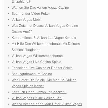
Einzahlung?
Wählen Sie Das Vulkan Vegas Casino
Spannender Video Poker
Vulkan Vegas Mobil
Was Zeichnet Dieses Vulkan Vegas On Line
Casino Aus?”
Kundendienst & Vulkan Las Vegas Kontakt
Mit Hilfe Des Willkommensbonus Mit Deinem
Spielen” “beginnen
Vulkan Vegas Willkommensbonus
Vulkan Vegas Live Casino Spiele
Fesselnde Live Casino At Redbet Spiele
Bonusguthaben Im Casino
Wer Liefert Die Spiele, Die Man Bei Vulkan
Vegas Spielen Kann?
Kann Ich Ohne Einzahlung Zocken?
Vulkan Vegas Online Casino Boni
Was Verstehen Kann Man Unter Vulkan Vegas