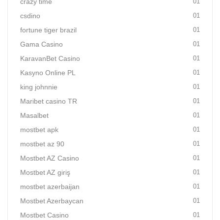
crazy time
01
csdino
01
fortune tiger brazil
01
Gama Casino
01
KaravanBet Casino
01
Kasyno Online PL
01
king johnnie
01
Maribet casino TR
01
Masalbet
01
mostbet apk
01
mostbet az 90
01
Mostbet AZ Casino
01
Mostbet AZ giriş
01
mostbet azerbaijan
01
Mostbet Azerbaycan
01
Mostbet Casino
01