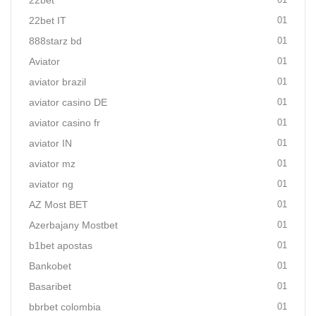
22bet
22bet IT
01
888starz bd
01
Aviator
01
aviator brazil
01
aviator casino DE
01
aviator casino fr
01
aviator IN
01
aviator mz
01
aviator ng
01
AZ Most BET
01
Azerbajany Mostbet
01
b1bet apostas
01
Bankobet
01
Basaribet
01
bbrbet colombia
01