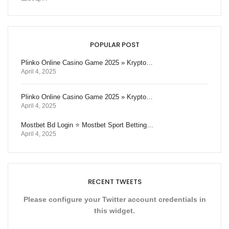
POPULAR POST
Plinko Online Casino Game 2025 » Krypto…
April 4, 2025
Plinko Online Casino Game 2025 » Krypto…
April 4, 2025
Mostbet Bd Login ⭐️ Mostbet Sport Betting…
April 4, 2025
RECENT TWEETS
Please configure your Twitter account credentials in
this widget.