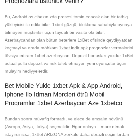
Proqnozlara üstünlük Veri̇li̇r?
Bu, Android os cihazınızda prosesi təmin edəcək olan bir tətbiq
yükleyicisi ilə edilə bilər. 1xbet güzgü, bloklama səbəbiylə oynaya
bilməyən müştərilər üçün faydalı bir vasitə ola bilər.
Azərbaycandan olan bütün betərlərə 1xBet ofisində qeydiyyatdan
keçməyi və orada möhkəm
1xbet indir apk
proqnozlar vermələrini
tövsiyə edirəm 1xbet azerbaycan. Depozit bonusları yoxdur 1xBet
actual pulla depozit və risk tələb etməyən yeni oyunçular üçün
mülayim hədiyyələrdir.
Bet Mobile Yukle 1xbet Apk & App Android,
Iphone Ilə Idman Mərcləri ötrü Mobil
Proqramlar 1xbet Azərbaycan Aze 1xbetco
Bundan sonra müvafiq formadı, və eləcə də əmsalın növünü
(Avropa, Asiya, İtaliya) seçməlidir. Əgər onlayn – mərc etmək
istəyirsinizsə, 1xBet ARIZONA zerkalo daha obrazli seçimlərdən