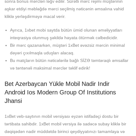
sonra bonus mərcləri ləğv edilir. Sürətli mərc rejimi müştərinin
aşkar etdiyi məbləğdə mərci seçilmiş nəticənin əmsalına vahid
kliklə yerləşdirməyə macal verir.
Ayrıca, 1xbet mobi saytda bütün ümid olunan əməliyyatları
inteqrasiya olunmuş şəkildə həyata ötürmək cəlbedicidir.
Bir mərc qazanarkən, müştəri 1xBet əvəzsiz mərcin minimal
dəyəri çıxılmaqla uduşları alacaq.
Bu matçların bütün nəticələrilə bağlı SİZƏ təmtəraqlı əmsallar
və təntənəli maksimal mərclər təklif edirik!
Bet Azerbaycan Yükle Mobil Nadir Indir
Android Ios Modern Group Of Institutions
Jhansi
1xBet veb-saytının mobil versiyası eyzən istifadəçi dostu bir
tərtibata sahibdir. 1xBet mobil versiya ilə sadəcə subay kliklə bir
dəqiqədən nadir müddətdə birinci qeydiyyatınızı tamamlaya və