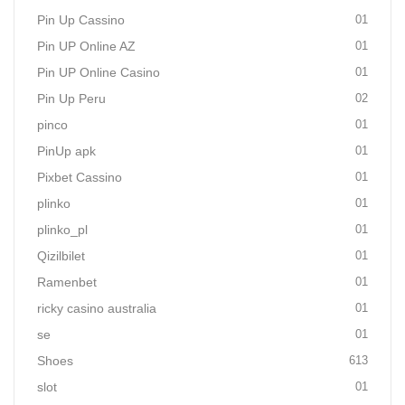
Pin Up Cassino
01
Pin UP Online AZ
01
Pin UP Online Casino
01
Pin Up Peru
02
pinco
01
PinUp apk
01
Pixbet Cassino
01
plinko
01
plinko_pl
01
Qizilbilet
01
Ramenbet
01
ricky casino australia
01
se
01
Shoes
613
slot
01