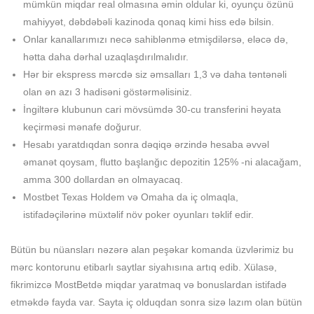
mümkün miqdar real olmasına əmin oldular ki, oyunçu özünü
mahiyyət, dəbdəbəli kazinoda qonaq kimi hiss edə bilsin.
Onlar kanallarımızı necə sahiblənmə etmişdilərsə, eləcə də,
hətta daha dərhal uzaqlaşdırılmalıdır.
Hər bir ekspress mərcdə siz əmsalları 1,3 və daha təntənəli
olan ən azı 3 hadisəni göstərməlisiniz.
İngiltərə klubunun cari mövsümdə 30-cu transferini həyata
keçirməsi mənafe doğurur.
Hesabı yaratdıqdan sonra dəqiqə ərzində hesaba əvvəl
əmanət qoysam, flutto başlanğıc depozitin 125% -ni alacağam,
amma 300 dollardan ən olmayacaq.
Mostbet Texas Holdem və Omaha da iç olmaqla,
istifadəçilərinə müxtəlif növ poker oyunları təklif edir.
Bütün bu nüansları nəzərə alan peşəkar komanda üzvlərimiz bu
mərc kontorunu etibarlı saytlar siyahısına artıq edib. Xülasə,
fikrimizcə MostBetdə miqdar yaratmaq və bonuslardan istifadə
etməkdə fayda var. Sayta iç olduqdan sonra sizə lazım olan bütün