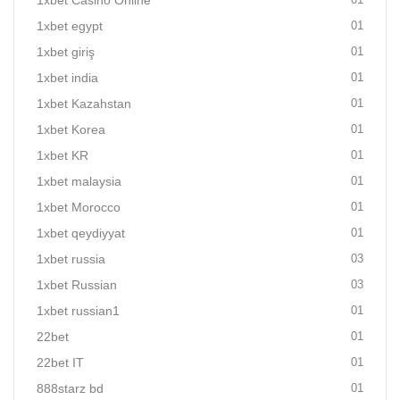
1xbet Casino Online
1xbet egypt
01
1xbet giriş
01
1xbet india
01
1xbet Kazahstan
01
1xbet Korea
01
1xbet KR
01
1xbet malaysia
01
1xbet Morocco
01
1xbet qeydiyyat
01
1xbet russia
03
1xbet Russian
03
1xbet russian1
01
22bet
01
22bet IT
01
888starz bd
01