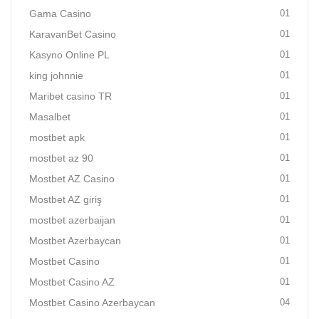
Gama Casino
01
KaravanBet Casino
01
Kasyno Online PL
01
king johnnie
01
Maribet casino TR
01
Masalbet
01
mostbet apk
01
mostbet az 90
01
Mostbet AZ Casino
01
Mostbet AZ giriş
01
mostbet azerbaijan
01
Mostbet Azerbaycan
01
Mostbet Casino
01
Mostbet Casino AZ
01
Mostbet Casino Azerbaycan
04