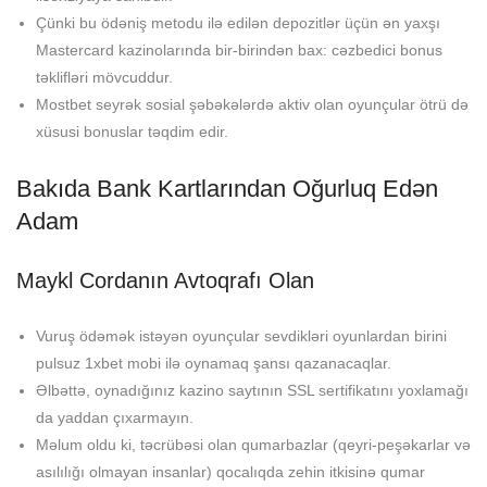
Çünki bu ödəniş metodu ilə edilən depozitlər üçün ən yaxşı
Mastercard kazinolarında bir-birindən bax: cəzbedici bonus
təklifləri mövcuddur.
Mostbet seyrək sosial şəbəkələrdə aktiv olan oyunçular ötrü də
xüsusi bonuslar təqdim edir.
Bakıda Bank Kartlarından Oğurluq Edən
Adam
Maykl Cordanın Avtoqrafı Olan
Vuruş ödəmək istəyən oyunçular sevdikləri oyunlardan birini
pulsuz 1xbet mobi ilə oynamaq şansı qazanacaqlar.
Əlbəttə, oynadığınız kazino saytının SSL sertifikatını yoxlamağı
da yaddan çıxarmayın.
Məlum oldu ki, təcrübəsi olan qumarbazlar (qeyri-peşəkarlar və
asılılığı olmayan insanlar) qocalıqda zehin itkisinə qumar