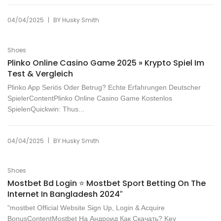
|
04/04/2025
BY
Husky Smith
Shoes
Plinko Online Casino Game 2025 » Krypto Spiel Im
Test & Vergleich
Plinko App Seriös Oder Betrug? Echte Erfahrungen Deutscher
SpielerContentPlinko Online Casino Game Kostenlos
SpielenQuickwin: Thus...
|
04/04/2025
BY
Husky Smith
Shoes
Mostbet Bd Login ⭐️ Mostbet Sport Betting On The
Internet In Bangladesh 2024″
"mostbet Official Website Sign Up, Login & Acquire
BonusContentMostbet На Андроид Как Скачать? Key