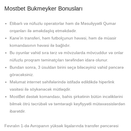
Mostbet Bukmeyker Bonusları
Etibarlı və nüfuzlu operatorlar həm də Məsuliyyətli Qumar
orqanları ilə əməkdaşlıq etməkdədir.
Kane’in transferi, həm futbolçunun həvəsi, həm də müasir
komandasının həvəsi ilə bağlıdır.
Bu oyunlar vahid sıra tərz və mövzularda mövcuddur və onlar
nüfuzlu proqram təminatçıları tərəfindən idarə olunur.
Bundan sonra, 3 üsuldan birini seçə biləcəyiniz vahid pəncərə
görəcəksiniz.
Məlumat internet səhifələrində istifadə edildikdə hiperlink
vasitəsi ilə söykənəcək mütləqdir.
MostBet dəstək komandası, bahis şirkətinin bütün incəliklərini
bilmək ötrü təcrübəli və təmtəraqlı keyfiyyətli mütəxəssislərdən
ibarətdir.
Fevralın 1-də Avropanın yüksək liqalarında transfer pəncərəsi