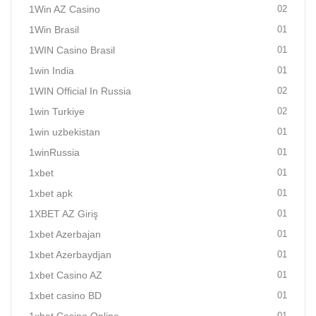
1Win AZ Casino
02
1Win Brasil
01
1WIN Casino Brasil
01
1win India
01
1WIN Official In Russia
02
1win Turkiye
02
1win uzbekistan
01
1winRussia
01
1xbet
01
1xbet apk
01
1XBET AZ Giriş
01
1xbet Azerbajan
01
1xbet Azerbaydjan
01
1xbet Casino AZ
01
1xbet casino BD
01
01