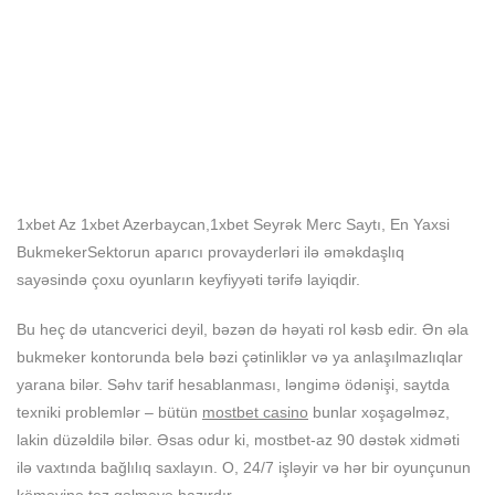
1xbet Az 1xbet Azerbaycan,1xbet Seyrək Merc Saytı, En Yaxsi
Bukmeker
Sektorun aparıcı provayderləri ilə əməkdaşlıq
sayəsində çoxu oyunların keyfiyyəti tərifə layiqdir.
Bu heç də utancverici deyil, bəzən də həyati rol kəsb edir. Ən əla
bukmeker kontorunda belə bəzi çətinliklər və ya anlaşılmazlıqlar
yarana bilər. Səhv tarif hesablanması, ləngimə ödənişi, saytda
texniki problemlər – bütün
mostbet casino
bunlar xoşagəlməz,
lakin düzəldilə bilər. Əsas odur ki, mostbet-az 90 dəstək xidməti
ilə vaxtında bağlılıq saxlayın. O, 24/7 işləyir və hər bir oyunçunun