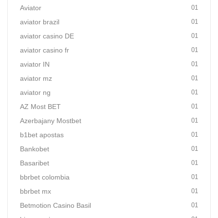
Aviator
01
aviator brazil
01
aviator casino DE
01
aviator casino fr
01
aviator IN
01
aviator mz
01
aviator ng
01
AZ Most BET
01
Azerbajany Mostbet
01
b1bet apostas
01
Bankobet
01
Basaribet
01
bbrbet colombia
01
bbrbet mx
01
Betmotion Casino Basil
01