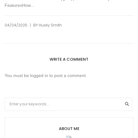
FeaturesHow...
|
04/04/2025
BY
Husky Smith
WRITE A COMMENT
You must be
logged in
to post a comment.
ABOUT ME