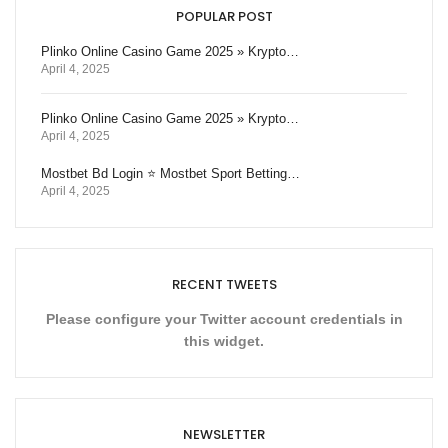
POPULAR POST
Plinko Online Casino Game 2025 » Krypto…
April 4, 2025
Plinko Online Casino Game 2025 » Krypto…
April 4, 2025
Mostbet Bd Login ⭐️ Mostbet Sport Betting…
April 4, 2025
RECENT TWEETS
Please configure your Twitter account credentials in
this widget.
NEWSLETTER