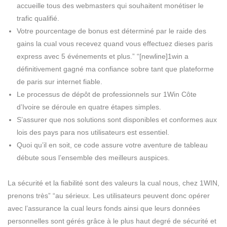
accueille tous des webmasters qui souhaitent monétiser le
trafic qualifié.
Votre pourcentage de bonus est déterminé par le raide des
gains la cual vous recevez quand vous effectuez dieses paris
express avec 5 événements et plus.” “[newline]1win a
définitivement gagné ma confiance sobre tant que plateforme
de paris sur internet fiable.
Le processus de dépôt de professionnels sur 1Win Côte
d’Ivoire se déroule en quatre étapes simples.
S’assurer que nos solutions sont disponibles et conformes aux
lois des pays para nos utilisateurs est essentiel.
Quoi qu’il en soit, ce code assure votre aventure de tableau
débute sous l’ensemble des meilleurs auspices.
La sécurité et la fiabilité sont des valeurs la cual nous, chez 1WIN,
prenons très” “au sérieux. Les utilisateurs peuvent donc opérer
avec l’assurance la cual leurs fonds ainsi que leurs données
personnelles sont gérés grâce à le plus haut degré de sécurité et