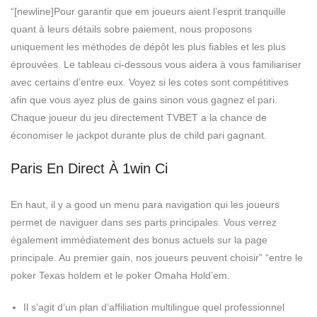
“[newline]Pour garantir que em joueurs aient l’esprit tranquille
quant à leurs détails sobre paiement, nous proposons
uniquement les méthodes de dépôt les plus fiables et les plus
éprouvées. Le tableau ci-dessous vous aidera à vous familiariser
avec certains d’entre eux. Voyez si les cotes sont compétitives
afin que vous ayez plus de gains sinon vous gagnez el pari.
Chaque joueur du jeu directement TVBET a la chance de
économiser le jackpot durante plus de child pari gagnant.
Paris En Direct À 1win Ci
En haut, il y a good un menu para navigation qui les joueurs
permet de naviguer dans ses parts principales. Vous verrez
également immédiatement des bonus actuels sur la page
principale. Au premier gain, nos joueurs peuvent choisir” “entre le
poker Texas holdem et le poker Omaha Hold’em.
Il s’agit d’un plan d’affiliation multilingue quel professionnel