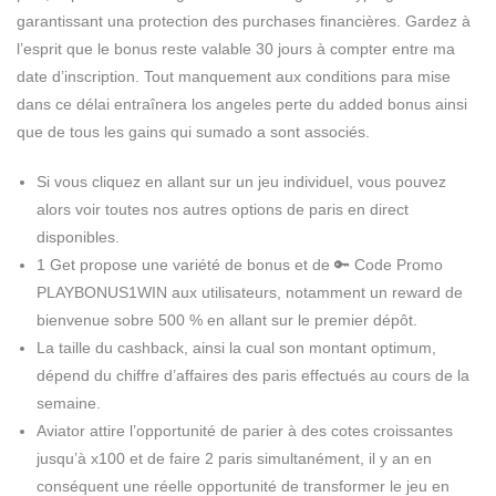
garantissant una protection des purchases financières. Gardez à
l’esprit que le bonus reste valable 30 jours à compter entre ma
date d’inscription. Tout manquement aux conditions para mise
dans ce délai entraînera los angeles perte du added bonus ainsi
que de tous les gains qui sumado a sont associés.
Si vous cliquez en allant sur un jeu individuel, vous pouvez
alors voir toutes nos autres options de paris en direct
disponibles.
1 Get propose une variété de bonus et de 🔑 Code Promo
PLAYBONUS1WIN aux utilisateurs, notamment un reward de
bienvenue sobre 500 % en allant sur le premier dépôt.
La taille du cashback, ainsi la cual son montant optimum,
dépend du chiffre d’affaires des paris effectués au cours de la
semaine.
Aviator attire l’opportunité de parier à des cotes croissantes
jusqu’à x100 et de faire 2 paris simultanément, il y an en
conséquent une réelle opportunité de transformer le jeu en