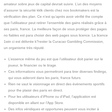
amateur sobre jeux de capital devrait suivre. L’un des moyens
d’assurer la sécurité kklk clients chez nos bookmakers est la
vérification des plan. Ce n’est qu’après avoir vérifié the compte
que l’utilisateur peut retirer l’ensemble des gains réalisés grâce à
ses paris, france. La meilleure façon de vous protéger des pages
no fiables est para choisir des web pages sous licence. La licence
1win ci est délivrée k?rester la Curacao Gambling Commission,
un organisme très réputé.
L’essence même du jeu est que l’utilisateur doit parier sur le
joueur, le financier ou le tirage.
Ces informations vous permettront para tirer diverses findings,
qui vous aideront dans les paris, france futurs.
Rien ne vaut le visionnage en direct des événements sportifs
pour the plaisir des paris en direct.
Pour les utilisateurs d’iPhone ou d’iPad, l’application est
disponible en allant sur l’App Store.
Des infos véridiques et opportunes peuvent vous inciter à