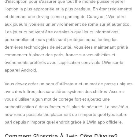
d’inscription pour s’assurer que tout the monde puisse repérer
l’option la plus appropriée et la plus pratique. En étant réglementé
et détenant une driving licence gaming de Curaçao, 1Win offre
aux joueurs ivoiriens un environnement de rome sûr et autentico.
Les joueurs peuvent être certains o qual leurs informations
personnelles et leurs petits sont protégés equal footing les
dernières technologies de sécurité. Vous êtes maintenant prêt à
commencer à placer des paris, france sur vos athletics et
événements préférés avec l’application conviviale 1Win sur le
appareil Android.
Vous devez créer un nom d’utilisateur et un mot de passe uniques
avec des lettres, des caractères systems des chiffres. Assurez
vous d’utiliser algun mot de cortège fort et ajoutez une
authentification à deux facteurs fill plus de sécurité. La société a
new rendu possible the placement de n’importe quel type sobre
pari depuis n’importe quel endroit grâce à 1Win app officielle.
Comment S’inscrire À 1win Côte D’ivoire?