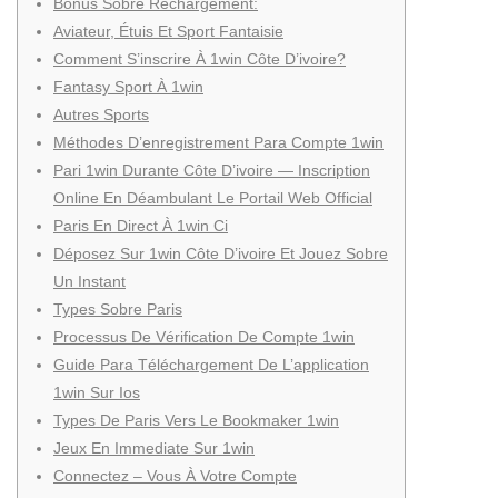
Bonus Sobre Rechargement:
Aviateur, Étuis Et Sport Fantaisie
Comment S’inscrire À 1win Côte D’ivoire?
Fantasy Sport À 1win
Autres Sports
Méthodes D’enregistrement Para Compte 1win
Pari 1win Durante Côte D’ivoire — Inscription
Online En Déambulant Le Portail Web Official
Paris En Direct À 1win Ci
Déposez Sur 1win Côte D’ivoire Et Jouez Sobre
Un Instant
Types Sobre Paris
Processus De Vérification De Compte 1win
Guide Para Téléchargement De L’application
1win Sur Ios
Types De Paris Vers Le Bookmaker 1win
Jeux En Immediate Sur 1win
Connectez – Vous À Votre Compte