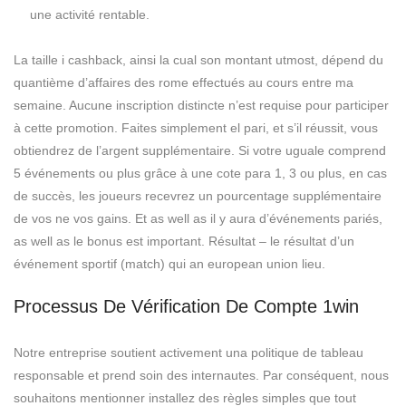
une activité rentable.
La taille i cashback, ainsi la cual son montant utmost, dépend du
quantième d’affaires des rome effectués au cours entre ma
semaine. Aucune inscription distincte n’est requise pour participer
à cette promotion. Faites simplement el pari, et s’il réussit, vous
obtiendrez de l’argent supplémentaire. Si votre uguale comprend
5 événements ou plus grâce à une cote para 1, 3 ou plus, en cas
de succès, les joueurs recevrez un pourcentage supplémentaire
de vos ne vos gains. Et as well as il y aura d’événements pariés,
as well as le bonus est important. Résultat – le résultat d’un
événement sportif (match) qui an european union lieu.
Processus De Vérification De Compte 1win
Notre entreprise soutient activement una politique de tableau
responsable et prend soin des internautes. Par conséquent, nous
souhaitons mentionner installez des règles simples que tout