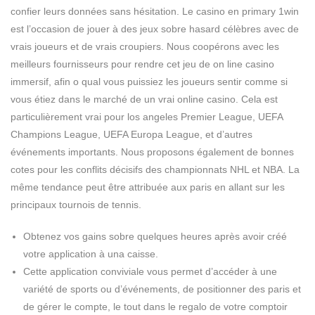
confier leurs données sans hésitation. Le casino en primary 1win
est l’occasion de jouer à des jeux sobre hasard célèbres avec de
vrais joueurs et de vrais croupiers. Nous coopérons avec les
meilleurs fournisseurs pour rendre cet jeu de on line casino
immersif, afin o qual vous puissiez les joueurs sentir comme si
vous étiez dans le marché de un vrai online casino. Cela est
particulièrement vrai pour los angeles Premier League, UEFA
Champions League, UEFA Europa League, et d’autres
événements importants. Nous proposons également de bonnes
cotes pour les conflits décisifs des championnats NHL et NBA. La
même tendance peut être attribuée aux paris en allant sur les
principaux tournois de tennis.
Obtenez vos gains sobre quelques heures après avoir créé
votre application à una caisse.
Cette application conviviale vous permet d’accéder à une
variété de sports ou d’événements, de positionner des paris et
de gérer le compte, le tout dans le regalo de votre comptoir