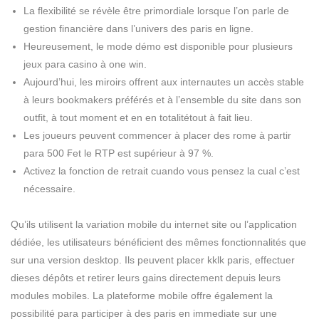
La flexibilité se révèle être primordiale lorsque l’on parle de
gestion financière dans l’univers des paris en ligne.
Heureusement, le mode démo est disponible pour plusieurs
jeux para casino à one win.
Aujourd’hui, les miroirs offrent aux internautes un accès stable
à leurs bookmakers préférés et à l’ensemble du site dans son
outfit, à tout moment et en en totalitétout à fait lieu.
Les joueurs peuvent commencer à placer des rome à partir
para 500 ₣et le RTP est supérieur à 97 %.
Activez la fonction de retrait cuando vous pensez la cual c’est
nécessaire.
Qu’ils utilisent la variation mobile du internet site ou l’application
dédiée, les utilisateurs bénéficient des mêmes fonctionnalités que
sur una version desktop. Ils peuvent placer kklk paris, effectuer
dieses dépôts et retirer leurs gains directement depuis leurs
modules mobiles. La plateforme mobile offre également la
possibilité para participer à des paris en immediate sur une