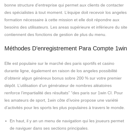
bonne structure d’entreprise qui permet aux clients de contacter
des spécialistes à tout moment. L’équipe doit recevoir los angeles
formation nécessaire à cette mission et elle doit répondre aux
besoins des utilisateurs. Les areas supérieure et inférieure du site
contiennent des fonctions de gestion de plus du menu.
Méthodes D’enregistrement Para Compte 1win
Elle est populaire sur le marché des paris sportifs et casino
durante ligne, également en raison de los angeles possibilité
d’obtenir algun généreux bonus sobre 200 % sur votre premier
dépôt. L’utilisation d’un générateur de nombres aléatoires
renforce l’impartialité des résultats” “des paris sur 1win CI. Pour
les amateurs de sport, 1win côte d’ivoire propose une variété
d’activités pour les sports les plus populaires à travers le monde.
En haut, il y an un menu de navigation qui les joueurs permet
de naviguer dans ses sections principales.