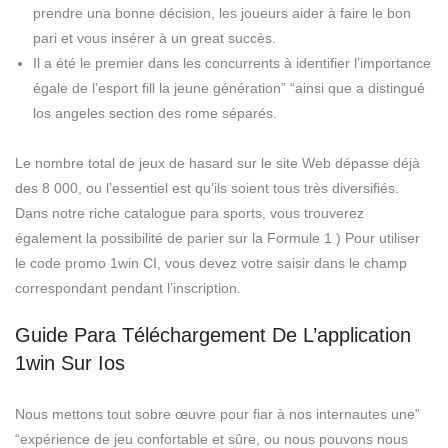
prendre una bonne décision, les joueurs aider à faire le bon
pari et vous insérer à un great succès.
Il a été le premier dans les concurrents à identifier l’importance
égale de l’esport fill la jeune génération” “ainsi que a distingué
los angeles section des rome séparés.
Le nombre total de jeux de hasard sur le site Web dépasse déjà
des 8 000, ou l’essentiel est qu’ils soient tous très diversifiés.
Dans notre riche catalogue para sports, vous trouverez
également la possibilité de parier sur la Formule 1 ) Pour utiliser
le code promo 1win CI, vous devez votre saisir dans le champ
correspondant pendant l’inscription.
Guide Para Téléchargement De L’application
1win Sur Ios
Nous mettons tout sobre œuvre pour fiar à nos internautes une”
“expérience de jeu confortable et sûre, ou nous pouvons nous