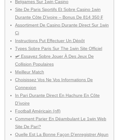
Betgames Sur 1win Casino
Site De Paris Sportifs Et Sobre Casino 1win
Durante Côte D’ivoire – Bonus De 814 350 ₣
Assortiment De Casino Durante Direct Sur 1win
Ci
Instructions Put Effectuer Un Dépôt
Types Sobre Paris Sur The 1win Site Officiel
🛩️ Essayez Sobre Jouer À Des Jeux De
Collision Populaires
Meilleur Match
Choisissez Vos Ne Vos Informations De
Connexion
In Pari Durante Direct En Hachure En Côte
D’ivoire
Football Américain (nfl)
Comment Parier En Déambulant Le 1win Web
Site De Pari?
Quelle Est La Bonne Façon D’enregistrer Algun