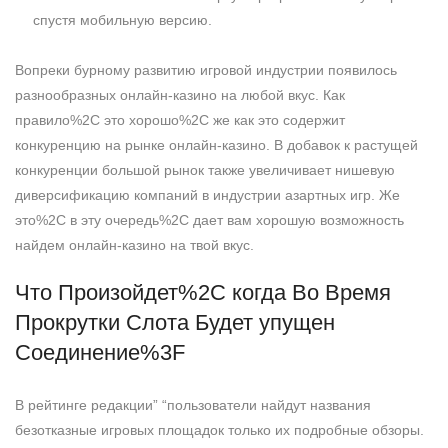
спустя мобильную версию.
Вопреки бурному развитию игровой индустрии появилось
разнообразных онлайн-казино на любой вкус. Как
правило%2C это хорошо%2C же как это содержит
конкуренцию на рынке онлайн-казино. В добавок к растущей
конкуренции большой рынок также увеличивает нишевую
диверсификацию компаний в индустрии азартных игр. Же
это%2C в эту очередь%2C дает вам хорошую возможность
найдем онлайн-казино на твой вкус.
Что Произойдет%2C когда Во Время
Прокрутки Слота Будет упущен
Соединение%3F
В рейтинге редакции” “пользователи найдут названия
безотказные игровых площадок только их подробные обзоры.