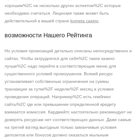
хорошим%2C не несколько других аспектом%2C которые
необходимо считаться. Лицензия также может быть
действительной в вашей стране
kometa casino
.
возможности Нашего Рейтинга
Но условия промоакций детально описаны непосредственно и
сайтах. Чтобы затруднялся для себя%2C такое казино
лучше%2C надо перейти в соответствующие меню для
существенного условий промоушенов. Всякий ресурс
устанавливает собственные ограничения на суммы
транзакции за сутки%2F неделю%2F месяц а условия
проведения операций. Например%2C есть гемблинг
сайты%2C где или превышении определенной кредиту
взимается комиссия. Кардмейтс настоятельно рекомендует не
доверять ресурсам нет соответствующих данных. Даже самые
на третий взгляд выгодные только заманчивые условия
депозитов или бонусов должно оказаться мыльным