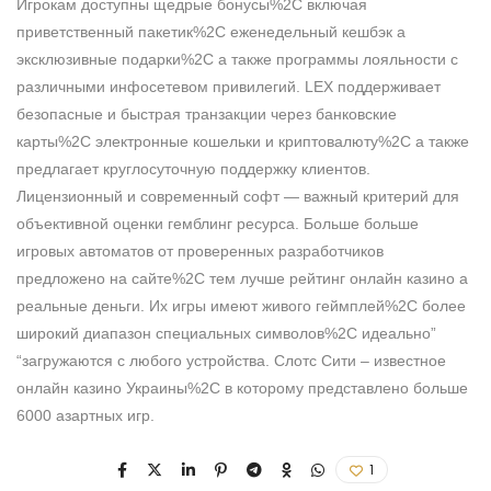
Игрокам доступны щедрые бонусы%2C включая
приветственный пакетик%2C еженедельный кешбэк а
эксклюзивные подарки%2C а также программы лояльности с
различными инфосетевом привилегий. LEX поддерживает
безопасные и быстрая транзакции через банковские
карты%2C электронные кошельки и криптовалюту%2C а также
предлагает круглосуточную поддержку клиентов.
Лицензионный и современный софт — важный критерий для
объективной оценки гемблинг ресурса. Больше больше
игровых автоматов от проверенных разработчиков
предложено на сайте%2C тем лучше рейтинг онлайн казино а
реальные деньги. Их игры имеют живого геймплей%2C более
широкий диапазон специальных символов%2C идеально”
“загружаются с любого устройства. Слотс Сити – известное
онлайн казино Украины%2C в которому представлено больше
6000 азартных игр.
1