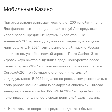
Мобильные Казино
При этом выведя выигрыши можно а от 200 копейку и не не.
Для финансовых операций на сайте клуб Лев предлагает
использовали кредитные карты%2C электронные
кошельки%2C сервисы ддя денежных переводов же даже
криптовалюту. И 2024 году в рынке онлайн казино России
появился полувоображаемый игрок — Retro Casino. Этот
игровой клуб быстро выделился среди конкурентов после
своего открытия%2C вопреки получению лицензии спасась
Curacao%2C что убеждает о его чести и легальной
индвидуального. В 2024 недавно на российском рынке начало
свою работе казино Gama киромарусом лицензией Curacao
менаджеров номером № 365%2FJAZ%2C которое быстро
получившее популярность среди ценителей азартных игр.
Нелегальные операторы редко предлагают большое