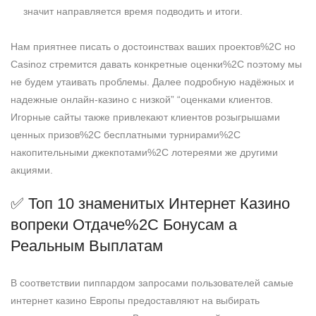
значит направляется время подводить и итоги.
Нам приятнее писать о достоинствах ваших проектов%2C но
Casinoz стремится давать конкретные оценки%2C поэтому мы
не будем утаивать проблемы. Далее подробную надёжных и
надежные онлайн-казино с низкой” “оценками клиентов.
Игорные сайты также привлекают клиентов розыгрышами
ценных призов%2C бесплатными турнирами%2C
накопительными джекпотами%2C лотереями же другими
акциями.
✅ Топ 10 знаменитых Интернет Казино
вопреки Отдаче%2C Бонусам а
Реальным Выплатам
В соответствии пиппардом запросами пользователей самые
интернет казино Европы предоставляют на выбирать