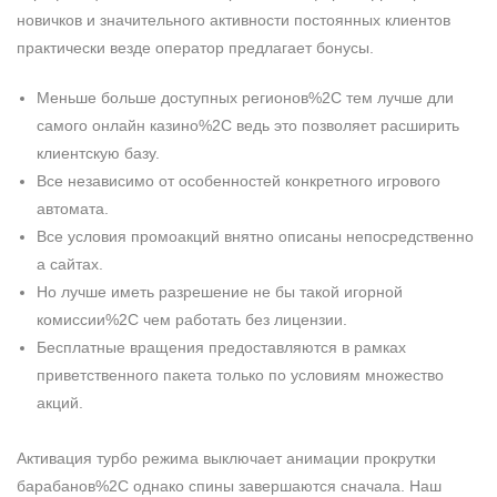
новичков и значительного активности постоянных клиентов
практически везде оператор предлагает бонусы.
Меньше больше доступных регионов%2C тем лучше дли
самого онлайн казино%2C ведь это позволяет расширить
клиентскую базу.
Все независимо от особенностей конкретного игрового
автомата.
Все условия промоакций внятно описаны непосредственно
а сайтах.
Но лучше иметь разрешение не бы такой игорной
комиссии%2C чем работать без лицензии.
Бесплатные вращения предоставляются в рамках
приветственного пакета только по условиям множество
акций.
Активация турбо режима выключает анимации прокрутки
барабанов%2C однако спины завершаются сначала. Наш