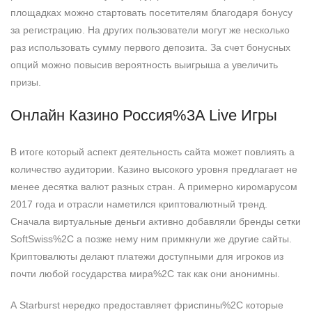
площадках можно стартовать посетителям благодаря бонусу
за регистрацию. На других пользователи могут же несколько
раз использовать сумму первого депозита. За счет бонусных
опций можно повысив вероятность выигрыша а увеличить
призы.
Онлайн Казино Россия%3A Live Игры
В итоге который аспект деятельность сайта может повлиять а
количество аудитории. Казино высокого уровня предлагает не
менее десятка валют разных стран. А примерно киромарусом
2017 года и отрасли наметился криптовалютный тренд.
Сначала виртуальные деньги активно добавляли бренды сетки
SoftSwiss%2C а позже нему ним примкнули же другие сайты.
Криптовалюты делают платежи доступными для игроков из
почти любой государства мира%2C так как они анонимны.
А Starburst нередко предоставляет фриспины%2C которые