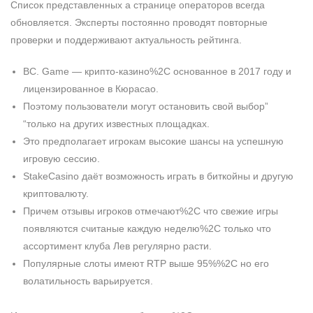
Список представленных а странице операторов всегда
обновляется. Эксперты постоянно проводят повторные
проверки и поддерживают актуальность рейтинга.
BC. Game — крипто-казино%2C основанное в 2017 году и
лицензированное в Кюрасао.
Поэтому пользователи могут остановить свой выбор”
“только на других известных площадках.
Это предполагает игрокам высокие шансы на успешную
игровую сессию.
StakeCasino даёт возможность играть в биткойны и другую
криптовалюту.
Причем отзывы игроков отмечают%2C что свежие игры
появляются считаные каждую неделю%2C только что
ассортимент клуба Лев регулярно расти.
Популярные слоты имеют RTP выше 95%%2C но его
волатильность варьируется.