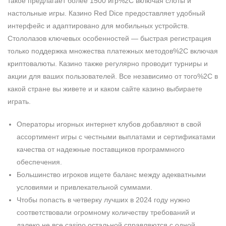
такое предлагает более 1500 игр%2C включая слоты и
настольные игры. Казино Red Dice предоставляет удобный
интерфейс и адаптировано для мобильных устройств.
Стололазов ключевых особенностей — быстрая регистрация
только поддержка множества платежных методов%2C включая
криптовалюты. Казино также регулярно проводит турниры и
акции для ваших пользователей. Все независимо от того%2C в
какой стране вы живете и и каком сайте казино выбираете
играть.
Операторы игорных интернет клубов добавляют в свой
ассортимент игры с честными выплатами и сертификатами
качества от надежные поставщиков программного
обеспечения.
Большинство игроков ищете баланс между адекватными
условиями и привлекательной суммами.
Чтобы попасть в четверку лучших в 2024 году нужно
соответствовали огромному количеству требований и
далеко не все casino остальной справляются с одной