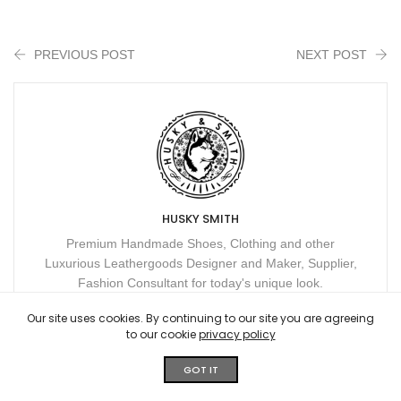
PREVIOUS POST
NEXT POST
HUSKY SMITH
Premium Handmade Shoes, Clothing and other
Luxurious Leathergoods Designer and Maker, Supplier,
Fashion Consultant for today's unique look.
Our site uses cookies. By continuing to our site you are agreeing
ALL AUTHOR POSTS
to our cookie
privacy policy
GOT IT