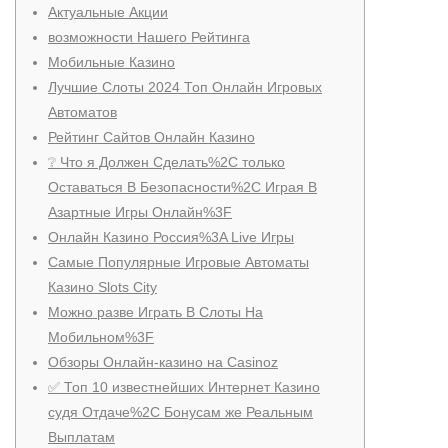
Актуальные Акции
возможности Нашего Рейтинга
Мобильные Казино
Лучшие Слоты 2024 Топ Онлайн Игровых
Автоматов
Рейтинг Сайтов Онлайн Казино
❔ Что я Должен Сделать%2C только
Оставаться В Безопасности%2C Играя В
Азартные Игры Онлайн%3F
Онлайн Казино Россия%3A Live Игры
Самые Популярные Игровые Автоматы
Казино Slots City
Можно разве Играть В Слоты На
Мобильном%3F
Обзоры Онлайн-казино на Casinoz
✅ Топ 10 известнейших Интернет Казино
судя Отдаче%2C Бонусам же Реальным
Выплатам