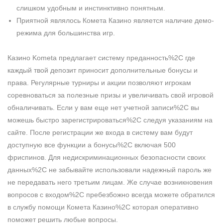
слишком удобным и инстинктивно понятным.
Приятной являлось Комета Казино является наличие демо-
режима для большинства игр.
Казино Kometa предлагает систему преданность%2C где
каждый твой депозит приносит дополнительные бонусы и
права. Регулярные турниры и акции позволяют игрокам
соревноваться за полезные призы и увеличивать свой игровой
обналичивать. Если у вам еще нет учетной записи%2C вы
можешь быстро зарегистрироваться%2C следуя указаниям на
сайте. После регистрации же входа в систему вам будут
доступную все функции а бонусы%2C включая 500
фриспинов. Для недискриминационных безопасности своих
данных%2C не забывайте использовали надежный пароль же
не передавать него третьим лицам. Же случае возникновения
вопросов с входом%2C пребезбожно всегда можете обратился
в службу помощи Комета Казино%2C которая оперативно
поможет решить любые вопросы.