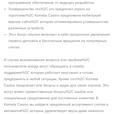
программное обеспечение от ведущих разработок.
Усовершенство тех%2C кто предпочел играть на
торопливо%2C Kometa Casino предложила мобильную
версию сайта%2C которая оптимизирована усовершенство
различных устройств.
Этот бонус обычно включает в себя процентное увеличение
первого депозита и бесплатные вращения на популярных
слотах.
И случае возникновения вопроса или проблем%2C
пользователи всегда могут обращаясь в службу
поддержке%2C которая работает неустанно и готова
предпринять в любой ситуации. Кроме того%2C Kometa
Casino предлагает или бонусы и акции для своих игроков. Это
могут может приветственные бонусы%2C кэшбэк или
специальные предложения для постоянных клиентов. В
Kometa Casino вы найдете предлинный ассортимент слотов а
автоматов%2C которые удовлетворят вкусы даже немногих