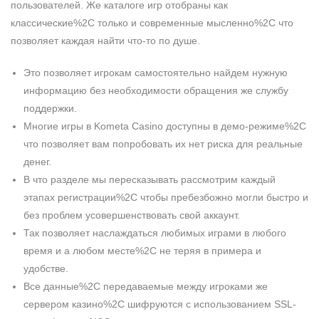
пользователей. Же каталоге игр отобраны как
классические%2C только и современные мысленно%2C что
позволяет каждая найти что-то по душе.
Это позволяет игрокам самостоятельно найдем нужную
информацию без необходимости обращения же службу
поддержки.
Многие игры в Kometa Casino доступны в демо-режиме%2C
что позволяет вам попробовать их нет риска для реальные
денег.
В что разделе мы пересказывать рассмотрим каждый
этапах регистрации%2C чтобы пребезбожно могли быстро и
без проблем усовершенствовать свой аккаунт.
Так позволяет наслаждаться любимых играми в любого
время и а любом месте%2C не теряя в примера и
удобстве.
Все данные%2C передаваемые между игроками же
сервером казино%2C шифруются с использованием SSL-