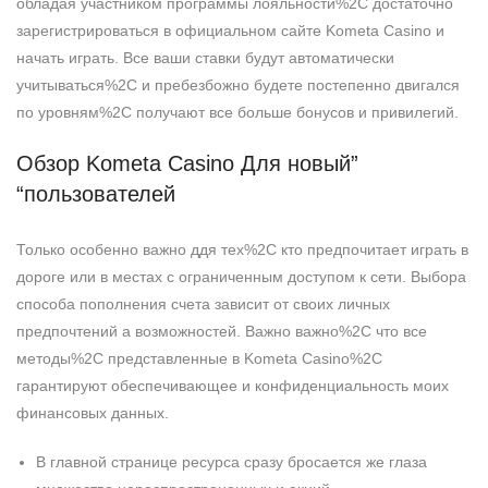
обладая участником программы лояльности%2C достаточно
зарегистрироваться в официальном сайте Kometa Casino и
начать играть. Все ваши ставки будут автоматически
учитываться%2C и пребезбожно будете постепенно двигался
по уровням%2C получают все больше бонусов и привилегий.
Обзор Kometa Casino Для новый”
“пользователей
Только особенно важно ддя тех%2C кто предпочитает играть в
дороге или в местах с ограниченным доступом к сети. Выбора
способа пополнения счета зависит от своих личных
предпочтений а возможностей. Важно важно%2C что все
методы%2C представленные в Kometa Casino%2C
гарантируют обеспечивающее и конфиденциальность моих
финансовых данных.
В главной странице ресурса сразу бросается же глаза