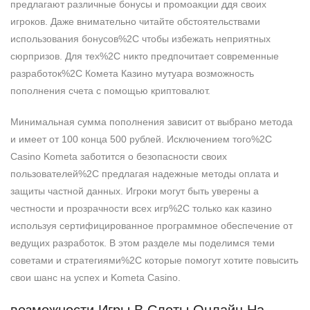
предлагают различные бонусы и промоакции ддя своих
игроков. Даже внимательно читайте обстоятельствами
использования бонусов%2C чтобы избежать неприятных
сюрпризов. Для тех%2C никто предпочитает современные
разработок%2C Комета Казино мутуара возможность
пополнения счета с помощью криптовалют.
Минимальная сумма пополнения зависит от выбрано метода
и имеет от 100 конца 500 рублей. Исключением того%2C
Casino Kometa заботится о безопасности своих
пользователей%2C предлагая надежные методы оплата и
защиты частной данных. Игроки могут быть уверены а
честности и прозрачности всех игр%2C только как казино
используя сертифицированное программное обеспечение от
ведущих разработок. В этом разделе мы поделимся теми
советами и стратегиями%2C которые помогут хотите повысить
свои шанс на успех и Kometa Casino.