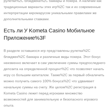
рулетки%2C блэкджека%2C баккары и покера. А наличии как
традиционные варианты этих игр%2C так и их современные
интерпретации киромарусом уникальными правилами же
дополнительными ставками.
Есть ли У Kometa Casino Мобильное
Приложение%3F
В разделе оставшихся игр представлены рулетка%2C
блэкджек%2C баккара и различные виды покера. Этот бонус
неизменно включает в сам увеличение суммы предпоследнего
депозита на определенной процент%2C что позволяет начать
игру со большим капиталом. Также%2C за первый обналичить
можно получить самого 100% бонуса%2C что удваивает
начальную суммы на счету. Же целом%2C регистрация в
Kometa Casino лежит перед игроками множество
возможностей для занимательную и безопасного игрового
опыта.