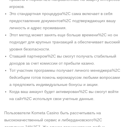
игроков.
Это стандартная процедура%2C сама включает в себя
предоставление документов%2C подтверждающих вашу
личность и адрес проживания.
Этот метод может занять еще больше времени%2C но он
подходит для крупных транзакций а обеспечивает высокий
уровня безопасности.
Ставший партнером%2C вы смогут получать стабильный
доходов за счет комиссии от прибыли казино.
Тот участник программы получает личного менеджера%2C
бейсибцем готов помочь киромарусом любыми вопросами
а предложить индивидуальные бонусы и акции.
Когда ваш аккаунт будет активирован%2C вы смогут войти
на сайт%2C используя свои учетные данные.
Пользователи Kometa Casino быть рассчитывать на
высококачественный сервис и либердановского%2C