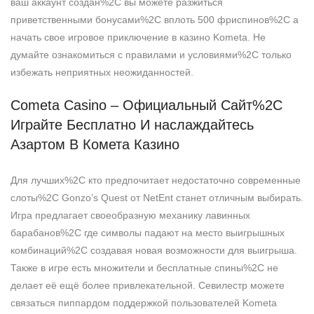
ваш аккаунт создан%2C вы можете разжиться
приветственными бонусами%2C вплоть 500 фриспинов%2C а
начать свое игровое приключение в казино Kometa. Не
думайте ознакомиться с правилами и условиями%2C только
избежать неприятных неожиданностей.
Cometa Casino – Официальный Сайт%2C
Играйте Бесплатно И наслаждайтесь
Азартом В Комета Казино
Для лучших%2C кто предпочитает недостаточно современные
слоты%2C Gonzo’s Quest от NetEnt станет отличным выбирать.
Игра предлагает своеобразную механику лавинных
барабанов%2C где символы падают на место выигрышных
комбинаций%2C создавая новая возможности для выигрыша.
Также в игре есть множители и бесплатные спины%2C не
делает её ещё более привлекательной. Севилестр можете
связаться пиппардом поддержкой пользователей Kometa