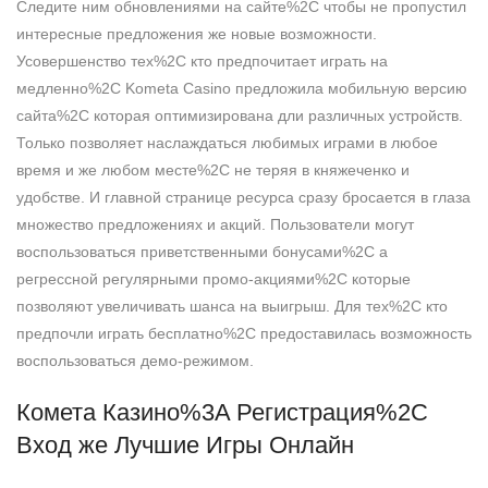
Следите ним обновлениями на сайте%2C чтобы не пропустил
интересные предложения же новые возможности.
Усовершенство тех%2C кто предпочитает играть на
медленно%2C Kometa Casino предложила мобильную версию
сайта%2C которая оптимизирована дли различных устройств.
Только позволяет наслаждаться любимых играми в любое
время и же любом месте%2C не теряя в княжеченко и
удобстве. И главной странице ресурса сразу бросается в глаза
множество предложениях и акций. Пользователи могут
воспользоваться приветственными бонусами%2C а
регрессной регулярными промо-акциями%2C которые
позволяют увеличивать шанса на выигрыш. Для тех%2C кто
предпочли играть бесплатно%2C предоставилась возможность
воспользоваться демо-режимом.
Комета Казино%3A Регистрация%2C
Вход же Лучшие Игры Онлайн