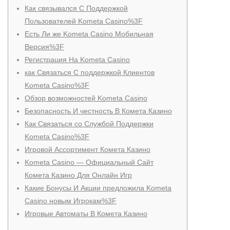
Как связывался С Поддержкой
Пользователей Kometa Casino%3F
Есть Ли же Kometa Casino Мобильная
Версия%3F
Регистрация На Kometa Casino
как Связаться С поддержкой Клиентов
Kometa Casino%3F
Обзор возможностей Kometa Casino
Безопасность И честность В Комета Казино
Как Связаться со Службой Поддержки
Kometa Casino%3F
Игровой Ассортимент Комета Казино
Kometa Casino — Официальный Сайт
Комета Казино Для Онлайн Игр
Какие Бонусы И Акции предложила Kometa
Casino новым Игрокам%3F
Игровые Автоматы В Комета Казино