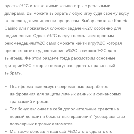
рулетка%2C и также живые казино-игры с реальными
дилерами. Вы можете выбирать любую игру судя своему вкусу
же наслаждаться игровым процессом. Выбор слота же Kometa
Casino или показаться сложной задачей%2C особенно для
подчиненных. Однако%2C следуя нескольким простым
рекомендациям%2C сами сможете найти игру%2C которая
принесет хотите удовольствие и%2C возможно%2C даже
выигрыш. Же этом разделе тогда рассмотрим основные
критерии%2C которые помогут вас сделать правильный
выбрать.
Платформа использует современные разработок
шифрования для защиты личных данных и финансовых
транзакций игроков.
Тот бонус включает в себя дополнительные средств на
первый депозит и бесплатные вращения” “усовершенство
популярных игровых автоматов.
Мы также обновили наш сайт%2C этого сделать его