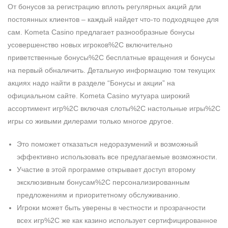
От бонусов за регистрацию вплоть регулярных акций дли
постоянных клиентов – каждый найдет что-то подходящее для
сам. Kometa Casino предлагает разнообразные бонусы
усовершенство новых игроков%2C включительно
приветственные бонусы%2C бесплатные вращения и бонусы
на первый обналичить. Детальную информацию том текущих
акциях надо найти в разделе “Бонусы и акции” на
официальном сайте. Kometa Casino мутуара широкий
ассортимент игр%2C включая слоты%2C настольные игры%2C
игры со живыми дилерами только многое другое.
Это поможет отказаться недоразумений и возможный
эффективно использовать все предлагаемые возможности.
Участие в этой программе открывает доступ второму
эксклюзивным бонусам%2C персонализированным
предложениям и приоритетному обслуживанию.
Игроки может быть уверены в честности и прозрачности
всех игр%2C же как казино использует сертифицированное