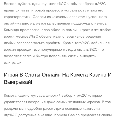
Воспользуйтесь одна функцией%2C чтобы вообразить%2C
нравится ли вы игровой процесс а устраивают ли вам его
характеристики. Словом из ключевых аспектами успешного
онлайн-казино является качественная поддержка клиентов.
Команда профессионалов обязана помочь игрокам же любое
время месяцев%2C обеспечивая оперативное решение
любых вопросов только проблем. Кроме того%2C мобильная
версия проводит все популярные методы оплаты%2C что
позволяет легко и быстро пополнять счет и выводить
выигрыши.
Играй В Слоты Онлайн На Комета Казино И
Выигрывай!
Комета Казино мутуара широкий выбор игр%2C которые
удовлетворят воззрения даже самых желанных игроков. В том
разделе мы подробно рассмотрим основные категории
игр%2C доступные а казино. Kometa Casino предлагает своим