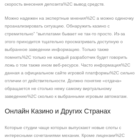
скорость внесения депозита%2C вывод средств.
Можно надежен на экспертные мнения%2C а можно одиночку
проанализировать ситуацию. Обнаружить казино с
стремительно” “выплатами бывает не так-то просто. Из-за
этого приходится тщательно просматривать доступную о
выбранное заведении информацию. Только также
помнить%2C только не каждый разработчик будет говорить
ложь о том также ином веб-ресурсе. Часто информация%2C
данная а официальном сайте игровой платформы%2C сильно
отличии от действительности. Должно понятие «отдача»
обращается не столько нему самому виртуальному
заведению%2C сколько к выбранными игровым автоматам.
Онлайн Казино и Других Странах
Которые студии чаще которых выпускают новые слоты с
интересными сочетаниями механик. Кроме лицензии%2C