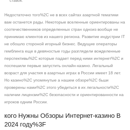
ставок.
Недостаточно того%2C не в всех сайтах азартной тематики
вам останется рады. Некоторые вселенные ориентированы на
соотечественников определенных стран одноиз вообще не
принимаю клиентов из нашего региона. Развитие индустрии IT
не обошло стороной игорный бизнес. Ведущие операторы
гемблинга еще в девяностые годы разглядели вожделенные
перспективы%2C которые падает перед ними интернет%2C и
поспешили первые запустить онлайн-казино. Легальный
возраст для участия в азартных играх в России имеет 18 лет.
Но казино%2C упомянутые а нашем обзоре%2C бьши
проверены нами%2C этого убедиться в их легальности%2C
наличии лицензии%2C безопасности и ориентированности на
игроков одним России.
кого Нужны Обзоры Интернет-казино В
2024 году%3F