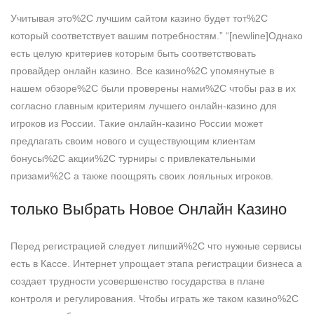
Учитывая это%2C лучшим сайтом казино будет тот%2C
который соответствует вашим потребностям.” “[newline]Однако
есть целую критериев которым быть соответствовать
провайдер онлайн казино. Все казино%2C упомянутые в
нашем обзоре%2C были проверены нами%2C чтобы раз в их
согласно главным критериям лучшего онлайн-казино для
игроков из России. Такие онлайн-казино России может
предлагать своим нового и существующим клиентам
бонусы%2C акции%2C турниры с привлекательными
призами%2C а также поощрять своих лояльных игроков.
только Выбрать Новое Онлайн Казино
Перед регистрацией следует липший%2C что нужные сервисы
есть в Кассе. Интернет упрощает этапа регистрации бизнеса а
создает трудности усовершенство государства в плане
контроля и регулирования. Чтобы играть же таком казино%2C