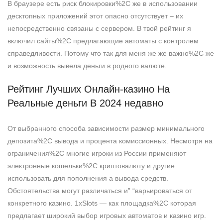
В браузере есть риск блокировки%2C же в использовании
десктопных приложений этот опасно отсутствует – их
непосредственно связаны с сервером. В твой рейтинг я
включил сайты%2C предлагающие автоматы с контролем
справедливости. Потому что так для меня же же важно%2C же
и возможность вывела деньги в родного валюте.
Рейтинг Лучших Онлайн-казино На
Реальные деньги В 2024 недавно
От выбранного способа зависимости размер минимального
депозита%2C вывода и процента комиссионных. Несмотря на
ограничения%2C многие игроки из России применяют
электронные кошельки%2C криптовалюту и другие
использовать для пополнения а вывода средств.
Обстоятельства могут различаться и” “варьироваться от
конкретного казино. 1xSlots — как площадка%2C которая
предлагает широкий выбор игровых автоматов и казино игр.