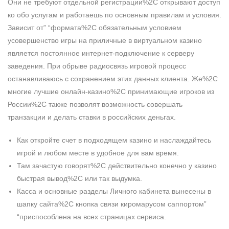
Они не требуют отдельной регистрации%2C открывают доступ
ко обо услугам и работаешь по основным правилам и условия.
Зависит от” “формата%2C обязательным условием
усовершенство игры на приличные в виртуальном казино
является постоянное интернет-подключение к серверу
заведения. При обрыве радиосвязь игровой процесс
останавливаюсь с сохранением этих данных клиента. Же%2C
многие лучшие онлайн-казино%2C принимающие игроков из
России%2C также позволят возможность совершать
транзакции и делать ставки в российских деньгах.
Как откройте счет в подходящем казино и наслаждайтесь
игрой и любом месте в удобное для вам время.
Там зачастую говорят%2C действительно конечно у казино
быстрая вывод%2C или так выдумка.
Касса и основные разделы Личного кабинета вынесены в
шапку сайта%2C кнопка связи киромарусом саппортом”
“приспособлена на всех страницах сервиса.