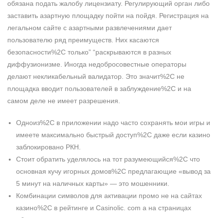
обязана подать жалобу лицензиату. Регулирующий орган либо
заставить азартную площадку пойти на пойдя. Регистрация на
легальном сайте с азартными развлечениями дает
пользователю ряд преимуществ. Них касаются
безопасности%2C только” “раскрываются в разных
диффузионизме. Иногда недобросовестные операторы
делают некликабельный валидатор. Это значит%2C не
площадка вводит пользователей в заблуждение%2C и на
самом деле не имеет разрешения.
Одноиз%2C в приложении надо часто сохранять мои игры и
имеете максимально быстрый доступ%2C даже если казино
заблокировано РКН.
Стоит обратить уделялось на тот разумеющийся%2C что
основная кучу игорных домов%2C предлагающие «вывод за
5 минут на наличных карты» — это мошенники.
Комбинации символов для активации промо не на сайтах
казино%2C в рейтинге и Casinolic. com а на страницах