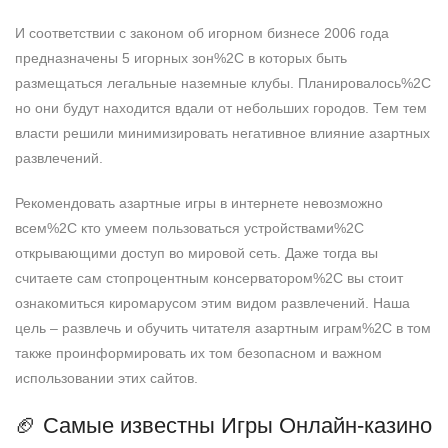
И соответствии с законом об игорном бизнесе 2006 года
предназначены 5 игорных зон%2C в которых быть
размещаться легальные наземные клубы. Планировалось%2C
но они будут находится вдали от небольших городов. Тем тем
власти решили минимизировать негативное влияние азартных
развлечений.
Рекомендовать азартные игры в интернете невозможно
всем%2C кто умеем пользоваться устройствами%2C
открывающими доступ во мировой сеть. Даже тогда вы
считаете сам стопроцентным консерватором%2C вы стоит
ознакомиться киромарусом этим видом развлечений. Наша
цель – развлечь и обучить читателя азартным играм%2C в том
также проинформировать их том безопасном и важном
использовании этих сайтов.
🏈 Самые известны Игры Онлайн-казино