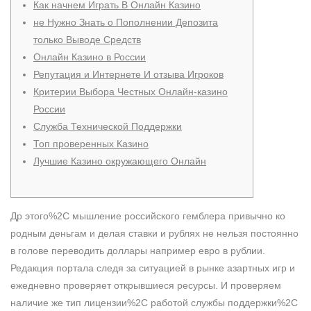
Как начнем Играть В Онлайн Казино
не Нужно Знать о Пополнении Депозита
только Выводе Средств
Онлайн Казино в России
Репутация и Интернете И отзыва Игроков
Критерии Выбора Честных Онлайн-казино
России
Служба Технической Поддержки
Топ проверенных Казино
Лучшие Казино окружающего Онлайн
Др этого%2C мышление российского гемблера привычно ко
родным деньгам и делая ставки и рублях не нельзя постоянно
в голове переводить доллары например евро в рублии.
Редакция портала следя за ситуацией в рынке азартных игр и
ежедневно проверяет открывшиеся ресурсы. И проверяем
наличие же тип лицензии%2C работой службы поддержки%2C