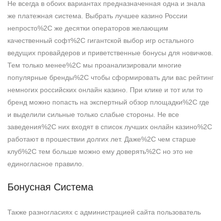
Не всегда в обоих вариантах предназначенная одна и знала
же платежная система. Выбрать лучшее казино России
непросто%2C же десятки операторов желающим
качественный софт%2C гигантской выбор игр остального
ведущих провайдеров и приветственные бонусы для новичков.
Тем только менее%2C мы проанализировали многие
популярные бренды%2C чтобы сформировать дли вас рейтинг
немногих российских онлайн казино. При клике и тот или то
бренд можно попасть на экспертный обзор площадки%2C где
и выделили сильные только слабые стороны. Не все
заведения%2C них входят в список лучших онлайн казино%2C
работают в прошествии долгих лет. Даже%2C чем старше
клуб%2C тем больше можно ему доверять%2C но это не
единогласное правило.
Бонусная Система
Также разногласиях с администрацией сайта пользователь