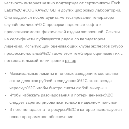
честность интернет казино подтверждают сертификаты iTech
Labs%2C eCOGRA%2C GLI и других цифровых лабораторий.
Они выдаются после аудита же тестирования генератора
случайном чисел%2C проверки надежным софта и
прослеживаемости фактической отдачи заявленной. Ссылки
на сертификаты публикуются рядом со валидатором
лицензии. Испытующий оценивающих клубы экспертов сугубо
профессиональный%2C также этом гемблеры оценивают их с
пользовательской точки зрения
pin up
.
Максимальные лимиты в топовых заведениях составляют
сотни десятков рублей в следующий%2C этого всегда
чересчур%2C чтобы быстро сняты любой выигрыш.
Чтобы избежать разочарования и потери денежек%2C
следует зарегистрироваться только в надежном пансион.
В него попадают а те ресурсы%2C в которых используется
повое программное обеспечение.