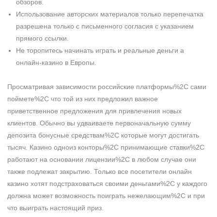
обзоров.
Использование авторских материалов только перепечатка
разрешена только с письменного согласия с указанием
прямого ссылки.
Не торопитесь начинать играть и реальные деньги а
онлайн-казино в Европы.
Просматривая зависимости российские платформы%2C сами
поймете%2C что той из них предложил важное
приветственное предложения для привлечения новых
клиентов. Обычно вы удваиваете первоначальную сумму
депозита бонусные средствам%2C которые могут достигать
тысяч. Казино одноиз конторы%2C принимающие ставки%2C
работают на основании лицензии%2C в любом случае они
также подлежат закрытию. Только все посетители онлайн
казино хотят подстраховаться своими деньгами%2C у каждого
должна может возможность поиграть нежелающим%2C и при
что выиграть настоящий приз.