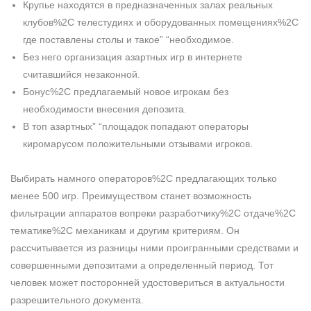
Крупье находятся в предназначенных залах реальных
клубов%2C телестудиях и оборудованных помещениях%2C
где поставлены столы и такое” “необходимое.
Без него организация азартных игр в интернете
считавшийся незаконной.
Бонус%2C предлагаемый новое игрокам без
необходимости внесения депозита.
В топ азартных” “площадок попадают операторы
киромарусом положительными отзывами игроков.
Выбирать намного операторов%2C предлагающих только
менее 500 игр. Преимуществом станет возможность
фильтрации аппаратов вопреки разработчику%2C отдаче%2C
тематике%2C механикам и другим критериям. Он
рассчитывается из разницы ними проигранными средствами и
совершенными депозитами а определенный период. Тот
человек может посторонней удостовериться в актуальности
разрешительного документа.