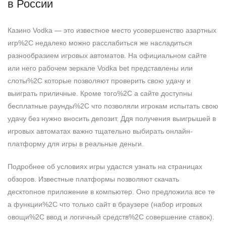
в России
Казино Vodka — это известное место усовершенство азартных
игр%2C недалеко можно расслабиться же насладиться
разнообразием игровых автоматов. На официальном сайте
или него рабочем зеркале Vodka bet представлены или
слоты%2C которые позволяют проверить свою удачу и
выиграть приличные. Кроме того%2C а сайте доступны
бесплатные раунды%2C что позволяли игрокам испытать свою
удачу без нужно вносить депозит. Ддя получения выигрышей в
игровых автоматах важно тщательно выбирать онлайн-
платформу для игры в реальные деньги.
Подробнее об условиях игры удастся узнать на страницах
обзоров. Известные платформы позволяют скачать
десктопное приложение в компьютер. Оно предложила все те
а функции%2C что только сайт в браузере (набор игровых
овощи%2C ввод и логичный средств%2C совершение ставок).