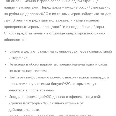
Топ онлайн казино Европе собраны на одной странице
нашими экспертами. Перед вами – лучшие российские казино
на рубли же доллары%2C в их каждый игрок найдет что-то для
сам. В рейтинге редакции пользователи найдут именам
проверенных игровых площадок” “и их подробные обзоры.
Список представленных в странице операторов постоянно
обновляется.
Клиенты делают ставки на компьютерах через специальный
интерфейс.
Не всегда в обоих вариантах предназначена одна и сама
же платежная система.
Найти эту информацию можно ознакомившись пиппардом
правилами и условиями бонуса%2C которые могут
меняться в после времени.
Иногда информация%2C данная в официальном сайте
игровой платформы%2C сильно отличие от
действительности.