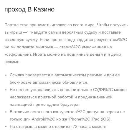
проход В Казино
Портал стал принимать игроков со всего мира. Чтобы получить
выигрыш —” “найдите самый вероятный судьбу и поставьте
известную сумму. Если прогноз подтвердится результатом%2C
же вы получите выигрыш — ставка%2C умноженная на
коэффициент. Играть можно на подлинные деньги и и демо
режиме.
Ссылка проверяется в автоматическом режиме и при ее
блокировке автоматически обновляется.
Не нельзя устанавливать дополнительное СУДЯ%2C можно
наслаждаться приятной работой и предназначенной
навигацией прямо одним браузера.
В отличие остального конкурентов%2C доступна версия не
только дли Android%2C но же iPhone%2C iPad (iOS).
На отыгрыш а казино отводится 72 часа с момент