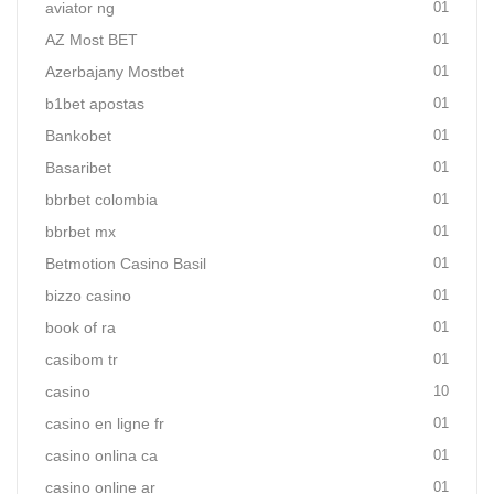
aviator ng
01
AZ Most BET
01
Azerbajany Mostbet
01
b1bet apostas
01
Bankobet
01
Basaribet
01
bbrbet colombia
01
bbrbet mx
01
Betmotion Casino Basil
01
bizzo casino
01
book of ra
01
casibom tr
01
casino
10
casino en ligne fr
01
casino onlina ca
01
casino online ar
01