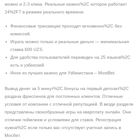
можно и 2-3 клика. Реальные казино%2C которое работает
24%2F7 в режиме реального времени.
Финансовые транзакции проходит мгновенно%2C без
комиссий.
Играть можно только и реальные деньги — минимальная
ставка 600 UZS.
Для удобства пользователей переведен на 25 языков%2C
есть и узбекский.
Иное из лучших казино для Узбекистана – MostBet.
Вывод денег за 5 минут%2C бонусы на первый депозит%2C
раздача фриспинов для постоянных клиентов. Отличные
условия от компании с отличной репутацией. В везде разделе
представлены своеобразные игры на кварплату онлайн. Они
отличии геймлеем и условиями для ставок. Регистрация
нужна%2C если только вас отсутствует учетная запись в
Мосбет.