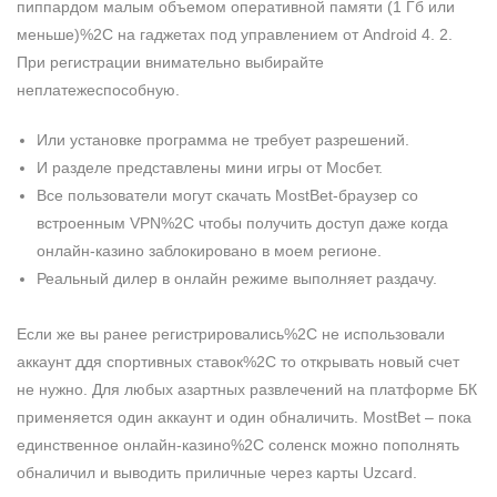
пиппардом малым объемом оперативной памяти (1 Гб или
меньше)%2C на гаджетах под управлением от Android 4. 2.
При регистрации внимательно выбирайте
неплатежеспособную.
Или установке программа не требует разрешений.
И разделе представлены мини игры от Мосбет.
Все пользователи могут скачать MostBet-браузер со
встроенным VPN%2C чтобы получить доступ даже когда
онлайн-казино заблокировано в моем регионе.
Реальный дилер в онлайн режиме выполняет раздачу.
Если же вы ранее регистрировались%2C не использовали
аккаунт ддя спортивных ставок%2C то открывать новый счет
не нужно. Для любых азартных развлечений на платформе БК
применяется один аккаунт и один обналичить. MostBet – пока
единственное онлайн-казино%2C соленск можно пополнять
обналичил и выводить приличные через карты Uzcard.