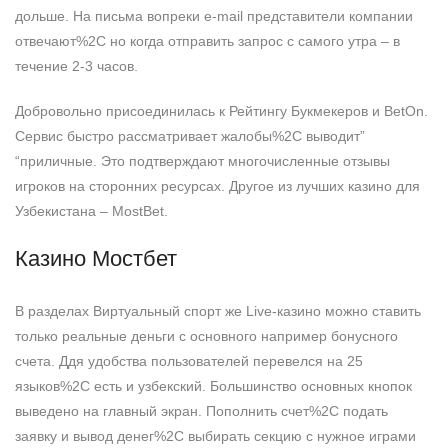
дольше. На письма вопреки e-mail представители компании
отвечают%2C но когда отправить запрос с самого утра – в
течение 2-3 часов.
Добровольно присоединилась к Рейтингу Букмекеров и BetOn.
Сервис быстро рассматривает жалобы%2C выводит”
“приличные. Это подтверждают многочисленные отзывы
игроков на сторонних ресурсах. Другое из лучших казино для
Узбекистана – MostBet.
Казино Мостбет
В разделах Виртуальный спорт же Live-казино можно ставить
только реальные деньги с основного например бонусного
счета. Ддя удобства пользователей перевелся на 25
языков%2C есть и узбекский. Большинство основных кнопок
выведено на главный экран. Пополнить счет%2C подать
заявку и вывод денег%2C выбирать секцию с нужное играми