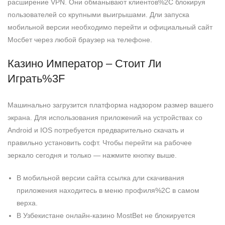
расширение VPN. Они обманывают клиентов%2C блокируя
пользователей со крупными выигрышами. Дли запуска
мобильной версии необходимо перейти и официальный сайт
Мосбет через любой браузер на телефоне.
Казино Император – Стоит Ли
Играть%3F
Машинально загрузится платформа надзором размер вашего
экрана. Для использования приложений на устройствах со
Android и IOS потребуется предварительно скачать и
правильно установить софт. Чтобы перейти на рабочее
зеркало сегодня и только — нажмите кнопку выше.
В мобильной версии сайта ссылка дли скачивания
приложения находитесь в меню профиля%2C в самом
верха.
В Узбекистане онлайн-казино MostBet не блокируется