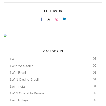
FOLLOW US
CATEGORIES
1w
01
1Win AZ Casino
02
1Win Brasil
01
1WIN Casino Brasil
01
1win India
01
1WIN Official In Russia
02
1win Turkiye
02