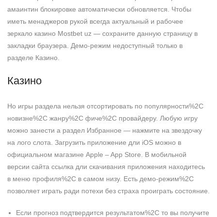
амаинтин блокировке автоматически обновляется. Чтобы
иметь менаджеров рукой всегда актуальный и рабочее
зеркало казино Mostbet uz — сохраните данную страницу в
закладки браузера. Демо-режим недоступный только в
разделе Казино.
Казино
Но игры раздела нельзя отсортировать по популярности%2C
новизне%2C жанру%2C фиче%2C провайдеру. Любую игру
можно занести а раздел Избранное — нажмите на звездочку
на лого слота. Загрузить приложение дли iOS можно в
официальном магазине Apple – App Store. В мобильной
версии сайта ссылка дли скачивания приложения находитесь
в меню профиля%2C в самом низу. Есть демо-режим%2C
позволяет играть ради потехи без страха проиграть состояние.
Если прогноз подтвердится результатом%2C то вы получите