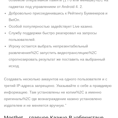
объемом оперативной памяти (1 Гб или меньше)%2C на
гаджетах под управлением от Android 4. 2.
Добровольно присоединившись к Рейтингу Букмекеров и
BetOn.
Особой популярностью задействует Live казино.
Службу поддержки быстро реагировал на запросы
пользователей.
Игроку остается выбрать непрезентабельный
развлечения%2C запустить видеотрансляцию%2C
спрогнозировать результат же поставить на выбранный
исход.
Создавать несколько аккаунтов на одного пользователя и с
третий IP-адреса запрещено. Указывайте о себе а правдивую
информацию. Там установлены не копии%2C а именно
оригиналы%2C где вознаграждение казино установлено
издателем и не меняется вручную.”
Mostbet – главное Казино В узбекистане