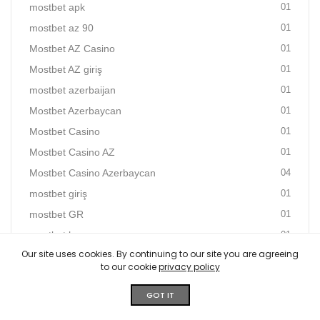
mostbet apk
01
mostbet az 90
01
Mostbet AZ Casino
01
Mostbet AZ giriş
01
mostbet azerbaijan
01
Mostbet Azerbaycan
01
Mostbet Casino
01
Mostbet Casino AZ
01
Mostbet Casino Azerbaycan
04
mostbet giriş
01
mostbet GR
01
mostbet hungary
01
Our site uses cookies. By continuing to our site you are agreeing
mostbet italy
01
to our cookie
privacy policy
mostbet kirish
01
GOT IT
mostbet norway
01
Mostbet Online UZ
01