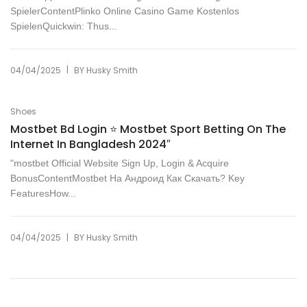
SpielerContentPlinko Online Casino Game Kostenlos
SpielenQuickwin: Thus...
|
04/04/2025
BY
Husky Smith
Shoes
Mostbet Bd Login ⭐️ Mostbet Sport Betting On The
Internet In Bangladesh 2024″
"mostbet Official Website Sign Up, Login & Acquire
BonusContentMostbet На Андроид Как Скачать? Key
FeaturesHow...
|
04/04/2025
BY
Husky Smith