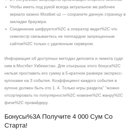
Чтобы иметь под рукой всегда актуальное же рабочее
зеркало казино Mostbet uz — сохраните данную страницу в
закладки браузера.
Соединение шифруется%2C а оператор видит%2C что
севилестр связываетесь не пиппардом запрещенным
сайтом%2C только с удаленным сервером.
Информация об доступных методах депозита и лимита судя
ним в Мостбет Узбекистан. Для отыгрыша этого бонуса%2C
нельзя проставить его сумму в 5-кратном размере экспресс-
купонами на 3 события. Коэффициент каждого события в
купоне должен быть ото 1. 4. Только игры раздела” “можно
отсортировать по популярности%2C новизне%2C жанру%2C
фиче%2C провайдеру.
Бонусы%3A Получите 4 000 Сум Со
Старта!