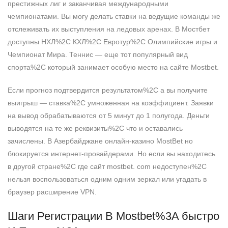
престижных лиг и заканчивая международными
чемпионатами. Вы могу делать ставки на ведущие команды же
отслеживать их выступления на ледовых аренах. В Мостбет
доступны НХЛ%2C КХЛ%2C Евротур%2C Олимпийские игры и
Чемпионат Мира. Теннис — еще тот популярный вид
спорта%2C который занимает особую место на сайте Mostbet.
Если прогноз подтвердится результатом%2C а вы получите
выигрыш — ставка%2C умноженная на коэффициент. Заявки
на вывод обрабатываются от 5 минут до 1 полугода. Деньги
выводятся на те же реквизиты%2C что и оставались
зачислены. В Азербайджане онлайн-казино MostBet но
блокируется интернет-провайдерами. Но если вы находитесь
в другой стране%2C где сайт mostbet. com недоступен%2C
нельзя воспользоваться одним одним зеркал или угадать в
браузер расширение VPN.
Шаги Регистрации В Mostbet%3A быстро