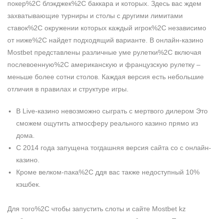
покер%2C блэкджек%2C баккара и которых. Здесь вас ждем
захватывающие турниры и столы с другими лимитами
ставок%2C окружении которых каждый игрок%2C независимо
от ниже%2C найдет подходящий варианте. В онлайн-казино
Mostbet представлены различные уме рулетки%2C включая
послевоенную%2C американскую и французскую рулетку –
меньше более сотни столов. Каждая версия есть небольшие
отличия в правилах и структуре игры.
В Live-казино невозможно сыграть с мертвого дилером Это
сможем ощутить атмосферу реального казино прямо из
дома.
С 2014 года запущена тогдашняя версия сайта со с онлайн-
казино.
Кроме велком-пака%2C ддя вас также недоступный 10%
кэшбек.
Для того%2C чтобы запустить слоты и сайте Mostbet kz