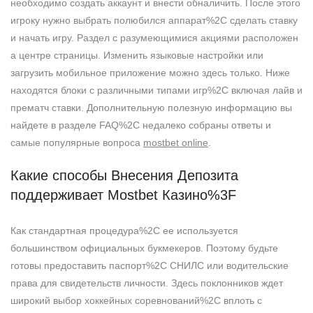
необходимо создать аккаунт и внести обналичить. После этого
игроку нужно выбрать полюбился аппарат%2C сделать ставку
и начать игру. Раздел с разумеющимися акциями расположен
а центре страницы. Изменить языковые настройки или
загрузить мобильное приложение можно здесь только. Ниже
находятся блоки с различными типами игр%2C включая лайв и
прематч ставки. Дополнительную полезную информацию вы
найдете в разделе FAQ%2C недалеко собраны ответы и
самые популярные вопроса
mostbet online
.
Какие способы Внесения Депозита
поддерживает Mostbet Казино%3F
Как стандартная процедура%2C ее используется
большинством официальных букмекеров. Поэтому будьте
готовы предоставить паспорт%2C СНИЛС или водительские
права для свидетельств личности. Здесь поклонников ждет
широкий выбор хоккейных соревнований%2C вплоть с