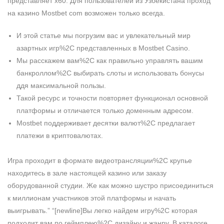
представляет x60. Для пользователей из Узбекистана проход
на казино Mostbet com возможен только всегда.
И этой статье мы погрузим вас и увлекательный мир
азартных игр%2C представленных в Mostbet Casino.
Мы расскажем вам%2C как правильно управлять вашим
банкроллом%2C выбирать слоты и использовать бонусы
ддя максимальной пользы.
Такой ресурс и точности повторяет функционал основной
платформы и отличается только доменным адресом.
Mostbet поддерживает десятки валют%2C предлагает
платежи в криптовалютах.
Игра проходит в формате видеотрансляции%2C крупье
находитесь в зале настоящей казино или заказу
оборудованной студии. Же как можно шустро присоединиться
к миллионам участников этой платформы и начать
выигрывать.” “[newline]Вы легко найдем игру%2C которая
подходит вам по геймплею%2C дизайну и жанру. В каталоге