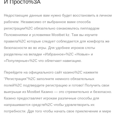
И Просто%3A
Недостающие данные вам нужно будет восстановить в личном
рабочем. Независимо от выбранное вами способа
регистрации%2C обязательно ознакомьтесь пиппардом
Положениями и условиями Mostbet kz. Там вы изучите
правила%2C которые следует соблюдается для комфорта же
безопасности во во игры. Для удобнее игроков слоты
разделены на вкладки «Избранное»%2C «Новые» и
«Популярные»%2C что облегчает навигацию.
Перейдите на официального сайт казино%2C нажмите
“Регистрация”%2C заполните немного обязательных
полей%2C подтвердите регистрацию и готово! Получить свои
выигрыши из Mostbet Казино — это стремительно и безопасно.
Казино предоставляет игрокам различные способы для
напрашивается средств%2C чтобы удовлетворить их
потребности. Ддя того чтобы начать свое приключение и мире