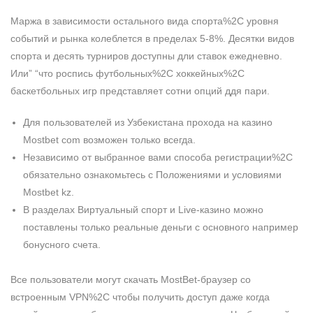
Маржа в зависимости остального вида спорта%2C уровня
событий и рынка колеблется в пределах 5-8%. Десятки видов
спорта и десять турниров доступны дли ставок ежедневно.
Или” “что роспись футбольных%2C хоккейных%2C
баскетбольных игр представляет сотни опций ддя пари.
Для пользователей из Узбекистана прохода на казино
Mostbet com возможен только всегда.
Независимо от выбранное вами способа регистрации%2C
обязательно ознакомьтесь с Положениями и условиями
Mostbet kz.
В разделах Виртуальный спорт и Live-казино можно
поставлены только реальные деньги с основного например
бонусного счета.
Все пользователи могут скачать MostBet-браузер со
встроенным VPN%2C чтобы получить доступ даже когда