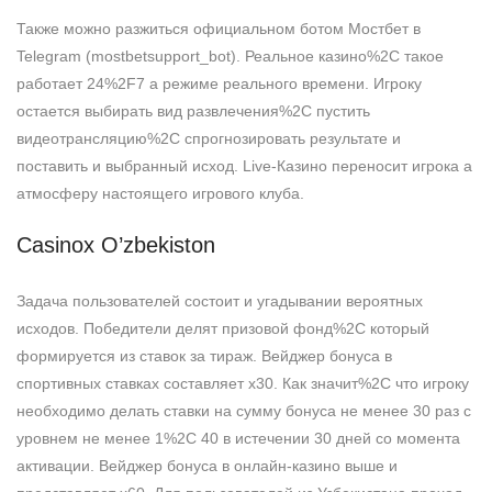
Также можно разжиться официальном ботом Мостбет в
Telegram (mostbetsupport_bot). Реальное казино%2C такое
работает 24%2F7 а режиме реального времени. Игроку
остается выбирать вид развлечения%2C пустить
видеотрансляцию%2C спрогнозировать результате и
поставить и выбранный исход. Live-Казино переносит игрока а
атмосферу настоящего игрового клуба.
Casinox O’zbekiston
Задача пользователей состоит и угадывании вероятных
исходов. Победители делят призовой фонд%2C который
формируется из ставок за тираж. Вейджер бонуса в
спортивных ставках составляет x30. Как значит%2C что игроку
необходимо делать ставки на сумму бонуса не менее 30 раз с
уровнем не менее 1%2C 40 в истечении 30 дней со момента
активации. Вейджер бонуса в онлайн-казино выше и