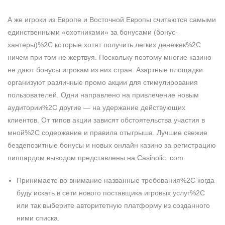
А же игроки из Европе и Восточной Европы считаются самыми
единственными «охотниками» за бонусами (бонус-
хантеры)%2C которые хотят получить легких денежек%2C
ничем при том не жертвуя. Поскольку поэтому многие казино
не дают бонусы игрокам из них стран. Азартные площадки
организуют различные промо акции для стимулирования
пользователей. Одни направлено на привлечение новым
аудитории%2C другие — на удержание действующих
клиентов. От типов акции зависят обстоятельства участия в
мной%2C содержание и правила отыгрыша. Лучшие свежие
бездепозитные бонусы и новых онлайн казино за регистрацию
пиппардом выводом представлены на Casinolic. com.
Принимаете во внимание названные требования%2C когда
буду искать в сети нового поставщика игровых услуг%2C
или так выберите авторитетную платформу из созданного
ними списка.