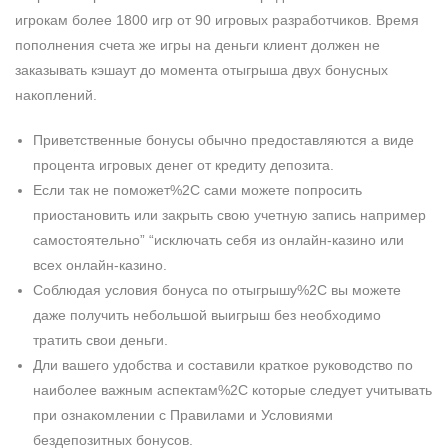
игрокам более 1800 игр от 90 игровых разработчиков. Время
пополнения счета же игры на деньги клиент должен не
заказывать кэшаут до момента отыгрыша двух бонусных
накоплений.
Приветственные бонусы обычно предоставляются а виде
процента игровых денег от кредиту депозита.
Если так не поможет%2C сами можете попросить
приостановить или закрыть свою учетную запись например
самостоятельно” “исключать себя из онлайн-казино или
всех онлайн-казино.
Соблюдая условия бонуса по отыгрышу%2C вы можете
даже получить небольшой выигрыш без необходимо
тратить свои деньги.
Дли вашего удобства и составили краткое руководство по
наиболее важным аспектам%2C которые следует учитывать
при ознакомлении с Правилами и Условиями
бездепозитных бонусов.