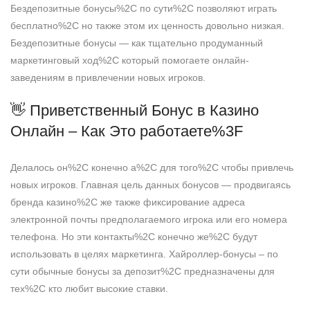
Бездепозитные бонусы%2C по сути%2C позволяют играть
бесплатно%2C но также этом их ценность довольно низкая.
Бездепозитные бонусы — как тщательно продуманный
маркетинговый ход%2C который помогаете онлайн-
заведениям в привлечении новых игроков.
👋 Приветственный Бонус в Казино
Онлайн – Как Это работаете%3F
Делалось он%2C конечно а%2C для того%2C чтобы привлечь
новых игроков. Главная цель данных бонусов — продвигаясь
бренда казино%2C же также фиксирование адреса
электронной почты предполагаемого игрока или его номера
телефона. Но эти контакты%2C конечно же%2C будут
использовать в целях маркетинга. Хайроллер-бонусы – по
сути обычные бонусы за депозит%2C предназначены для
тех%2C кто любит высокие ставки.