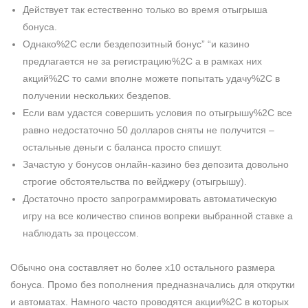
Действует так естественно только во время отыгрыша
бонуса.
Однако%2C если бездепозитный бонус” “и казино
предлагается не за регистрацию%2C а в рамках них
акций%2C то сами вполне можете попытать удачу%2C в
получении нескольких бездепов.
Если вам удастся совершить условия по отыгрышу%2C все
равно недостаточно 50 долларов сняты не получится –
остальные деньги с баланса просто спишут.
Зачастую у бонусов онлайн-казино без депозита довольно
строгие обстоятельства по вейджеру (отыгрышу).
Достаточно просто запрограммировать автоматическую
игру на все количество спинов вопреки выбранной ставке а
наблюдать за процессом.
Обычно она составляет но более х10 остального размера
бонуса. Промо без пополнения предназначались для открутки
и автоматах. Намного часто проводятся акции%2C в которых