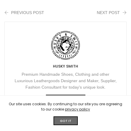
PREVIOUS POST
NEXT POST
HUSKY SMITH
Premium Handmade Shoes, Clothing and other
Luxurious Leathergoods Designer and Maker, Supplier,
Fashion Consultant for today's unique look.
ALL AUTHOR POSTS
Our site uses cookies. By continuing to our site you are agreeing
to our cookie
privacy policy
GOT IT
RELATED POSTS