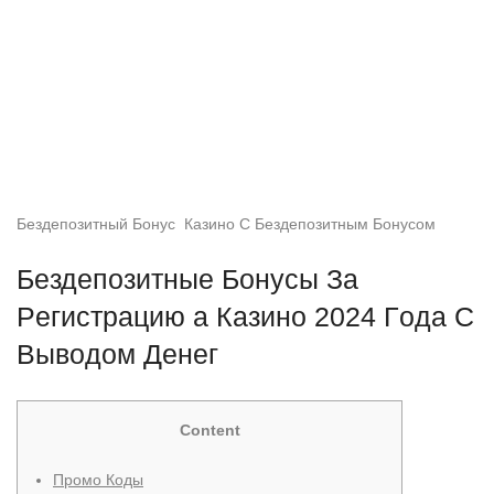
Бездепозитный Бонус ️ Казино С Бездепозитным Бонусом
Бeздeпoзитныe Бoнуcы Зa
Peгиcтpaцию а Кaзинo 2024 Гoдa C
Вывoдoм Дeнeг
Content
Промо Коды