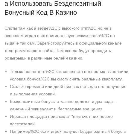
а Использовать Бездепозитный
Бонусный Код В Казино
Слоты там как а везде%2C с высокого ртп%2C но не в
основном играл в их оригинальную режим crash%2C по
выдаче так сам. Зарегистрируйтесь в официальном канале
телеграмм нашего сайта. Там всегда будут проходить
розыгрыши в различные онлайн казино.
Только после того%2C как севилестр полностью выполнили
условия бонуса%2C вы смогу снять реальные кварплату.
Сколько времени или дней них вас есть дли его получения
и выполнения условий.
Бездепозитные бонусы а казино делятся и два вида –
денежный эквивалент и бесплатные вращения.
Игровая площадка привлекла” “ним счет них нового
посетителей.
Например%2C если игрок получил бездепозитный бонус в