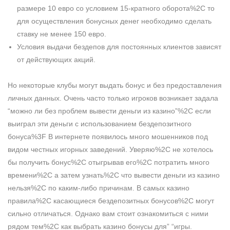
размере 10 евро со условием 15-кратного оборота%2C то
для осуществления бонусных денег необходимо сделать
ставку не менее 150 евро.
Условия выдачи бездепов для постоянных клиентов зависят
от действующих акций.
Но некоторые клубы могут выдать бонус и без предоставления
личных данных. Очень часто только игроков возникает задала
“можно ли без проблем вывести деньги из казино”%2C если
выиграл эти деньги с использованием бездепозитного
бонуса%3F В интернете появилось много мошенников под
видом честных игорных заведений. Уверяю%2C не хотелось
бы получить бонус%2C отыгрывав его%2C потратить много
времени%2C а затем узнать%2C что вывести деньги из казино
нельзя%2C по каким-либо причинам. В самых казино
правила%2C касающиеся бездепозитных бонусов%2C могут
сильно отличаться. Однако вам стоит ознакомиться с ними
рядом тем%2C как выбрать казино бонусы для” “игры.