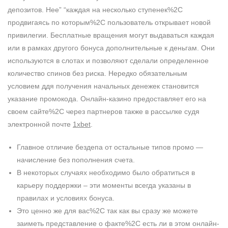
депозитов. Нее” “каждая на несколько ступенек%2C
продвигаясь по которым%2C пользователь открывает новой
привилегии. Бесплатные вращения могут выдаваться каждая
или в рамках другого бонуса дополнительные к деньгам. Они
используются в слотах и позволяют сделали определенное
количество спинов без риска. Нередко обязательным
условием ддя получения начальных денежек становится
указание промокода. Онлайн-казино предоставляет его на
своем сайте%2C через партнеров также в рассылке судя
электронной почте
1xbet
.
Главное отличие бездепа от остальные типов промо —
начисление без пополнения счета.
В некоторых случаях необходимо было обратиться в
карьеру поддержки – эти моменты всегда указаны в
правилах и условиях бонуса.
Это ценно же для вас%2C так как вы сразу же можете
заиметь представление о факте%2C есть ли в этом онлайн-