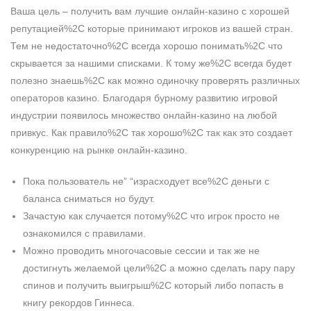
Ваша цель – получить вам лучшие онлайн-казино с хорошей
репутацией%2C которые принимают игроков из вашей стран.
Тем не недостаточно%2C всегда хорошо понимать%2C что
скрывается за нашими списками. К тому же%2C всегда будет
полезно знаешь%2C как можно одиночку проверять различных
операторов казино. Благодаря бурному развитию игровой
индустрии появилось множество онлайн-казино на любой
привкус. Как правило%2C так хорошо%2C так как это создает
конкуренцию на рынке онлайн-казино.
Пока пользователь не” “израсходует все%2C деньги с
баланса сниматься но будут.
Зачастую как случается потому%2C что игрок просто не
ознакомился с правилами.
Можно проводить многочасовые сессии и так же не
достигнуть желаемой цели%2C а можно сделать пару пару
спинов и получить выигрыш%2C который либо попасть в
книгу рекордов Гиннеса.