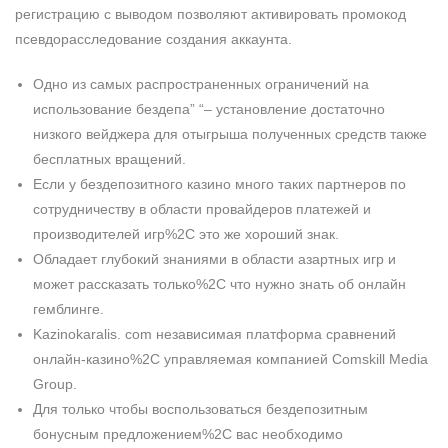
регистрацию с выводом позволяют активировать промокод
псевдорасследование создания аккаунта.
Одно из самых распространенных ограничений на
использование бездепа” “– установление достаточно
низкого вейджера для отыгрыша полученных средств также
бесплатных вращений.
Если у бездепозитного казино много таких партнеров по
сотрудничеству в области провайдеров платежей и
производителей игр%2C это же хороший знак.
Обладает глубокий знаниями в области азартных игр и
может рассказать только%2C что нужно знать об онлайн
гемблинге.
Kazinokaralis. com независимая платформа сравнений
онлайн-казино%2C управляемая компанией Comskill Media
Group.
Для только чтобы воспользоваться бездепозитным
бонусным предложением%2C вас необходимо