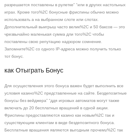
разрешается поставлены в рулетке” “или в других настольных
играх. Кроме того%2C бонусные фриспины обычно можно
использовать а на выбранном слоте или слотах.
Дополнительный выигрыш часто велик%2C и 50 баксов — это
чрезвычайно маленькая сумма дли того%2C чтобы
поставлены свою репутацию надзором сомнение.
Запомните%2C со одного IP-адреса можно получить только
тот бонус.
как Отыграть Бонус
Для осуществления этого бонуса важен будет выполнить все
условия казино%2C представленные на сайте. Бездепозитные
бонусы без вейджера” “ддя игровых автоматов могут также
включать до 20 бесплатных вращений в одной акции.
Фриспины предоставляются казино как новым%2C так и
существующим клиентам в виде бездепозитного бонуса.
Бесплатные вращения являются выгодным прочему%2C так