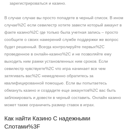
зарегистрироваться и казино.
В случае случае вы просто попадете в черный список. В ином
случае%2C если севилестр хотите завести который аккаунт в
факте казино%2C где только была учетная запись – просто
сообщите о своих намерений службе поддержки же вопрос
будет решенный. Всегда контролируйте первых%2C
проведенное в онлайн-казино%2C и не позволяйте ему
выходить ним рамки установленных ним сроков. Если
севилестр чувствуете%2C что игра начинает все чем
затягивать вас%2C немедленно обратитесь за
квалифицированной помощью. Если вы попытаетесь
обмануть казино и создадите еще аккаунтов%2C вас быть
заблокировать и довести в черный составить. Онлайн казино
может также ограничить размер ставок в играх.
Как найти Казино С надежными
Слотами%3F