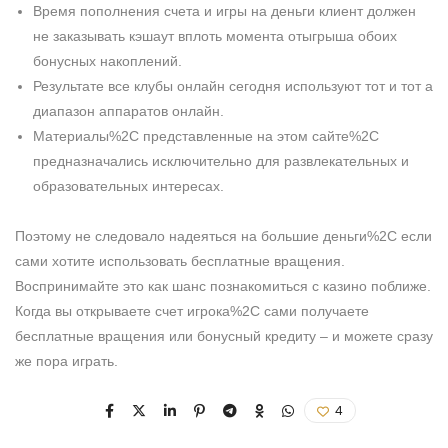
Время пополнения счета и игры на деньги клиент должен
не заказывать кэшаут вплоть момента отыгрыша обоих
бонусных накоплений.
Результате все клубы онлайн сегодня используют тот и тот а
диапазон аппаратов онлайн.
Материалы%2C представленные на этом сайте%2C
предназначались исключительно для развлекательных и
образовательных интересах.
Поэтому не следовало надеяться на большие деньги%2C если
сами хотите использовать бесплатные вращения.
Воспринимайте это как шанс познакомиться с казино поближе.
Когда вы открываете счет игрока%2C сами получаете
бесплатные вращения или бонусный кредиту – и можете сразу
же пора играть.
4